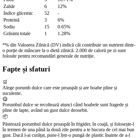
Zahăr
6
12%
Indice glicemic
52
-
Proteină
3
6%
Sodiu
15
0.65%
Grăsimi totale
1
1.28%
*% din Valoarea Zilnică (DV) indică cât contribuie un nutrient dintr-
o porție de mâncare la o dietă zilnică. 2.000 de calorii pe zi sunt
folosite pentru recomandări generale de nutriție.
Fapte și sfaturi
🛒
Alege porumb dulce care este proaspăt și are boabe pline și
suculente.
😋
Porumbul dulce se recoltează atunci când boabele sunt fragede și
pline de lapte, având un gust dulce deosebit.
📦
Păstrează porumbul dulce proaspăt în frigider, în coajă, și folosește-l
în termen de una până la două zile pentru a te bucura de cel mai bun
gust. Dacă l-ai curățat, pune-l într-o pungă de plastic înainte de a-l