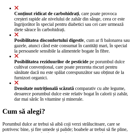
Conținut ridicat de carbohidrați
, care poate provoca
creșteri rapide ale nivelului de zahăr din sânge, ceea ce este
îngrijorător în special pentru diabetici sau cei care urmează
diete sărace în carbohidrați.
Posibilitatea disconfortului digestiv
, cum ar fi balonarea sau
gazele, atunci când este consumat în cantități mari, în special
la persoanele sensibile la alimentele bogate în fibre.
Posibilitatea reziduurilor de pesticide
pe porumbul dulce
cultivat convențional, care poate prezenta riscuri pentru
sănătate dacă nu este spălat corespunzător sau obținut de la
furnizori organici.
Densitate nutrițională scăzută
comparativ cu alte legume,
deoarece porumbul dulce este relativ bogat în calorii și zahăr,
dar mai sărăc în vitamine și minerale.
Cum să alegi?
Porumbul dulce ar trebui să aibă coji verzi strălucitoare, care se
potrivesc bine, și fire umede și palide; boabele ar trebui să fie pline,