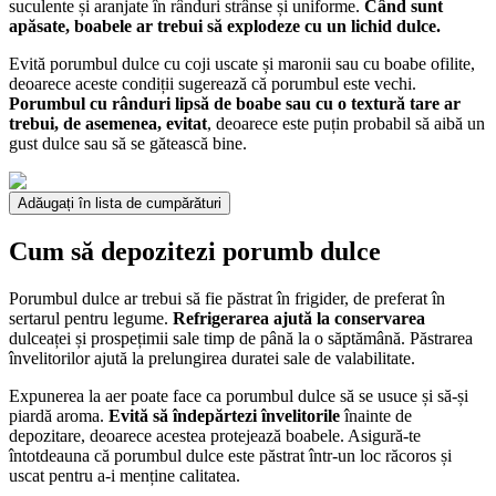
suculente și aranjate în rânduri strânse și uniforme.
Când sunt
apăsate, boabele ar trebui să explodeze cu un lichid dulce.
Evită porumbul dulce cu coji uscate și maronii sau cu boabe ofilite,
deoarece aceste condiții sugerează că porumbul este vechi.
Porumbul cu rânduri lipsă de boabe sau cu o textură tare ar
trebui, de asemenea, evitat
, deoarece este puțin probabil să aibă un
gust dulce sau să se gătească bine.
Adăugați în lista de cumpărături
Cum să depozitezi porumb dulce
Porumbul dulce ar trebui să fie păstrat în frigider, de preferat în
sertarul pentru legume.
Refrigerarea ajută la conservarea
dulceaței și prospețimii sale timp de până la o săptămână. Păstrarea
învelitorilor ajută la prelungirea duratei sale de valabilitate.
Expunerea la aer poate face ca porumbul dulce să se usuce și să-și
piardă aroma.
Evită să îndepărtezi învelitorile
înainte de
depozitare, deoarece acestea protejează boabele. Asigură-te
întotdeauna că porumbul dulce este păstrat într-un loc răcoros și
uscat pentru a-i menține calitatea.