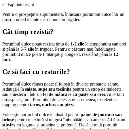
✅ Fapt interesant
Pentru o prospețime suplimentară, înfășoară porumbul dulce într-un
prosop umed înainte de a-l pune în frigider.
Cât timp rezistă?
Porumbul dulce poate rezista timp de
1-2 zile
la temperatura camerei
și până la
5-7 zile
în frigider. Pentru o păstrare mai îndelungată,
porumbul dulce poate fi blanșat și congelat, rezistând până la
12
luni
.
Ce să faci cu resturile?
Porumbul dulce rămas poate fi folosit în diverse preparate sărate.
Adaugă-l în
salate, supe sau tocănițe
pentru un strop de dulceață,
sau amestecă-l într-un
fel de mâncare cu paste sau orez
cu ierburi
proaspete și unt. Porumbul dulce este, de asemenea, excelent ca
topping pentru
tacos, nachos sau pizza
.
Folosește porumbul dulce în aluatul pentru
pâine de porumb sau
brioșe
pentru o textură și un gust îmbunătățit, sau amestecă-l într-un
stir-fry
cu legume și proteina ta preferată. Dacă ai mult porumb