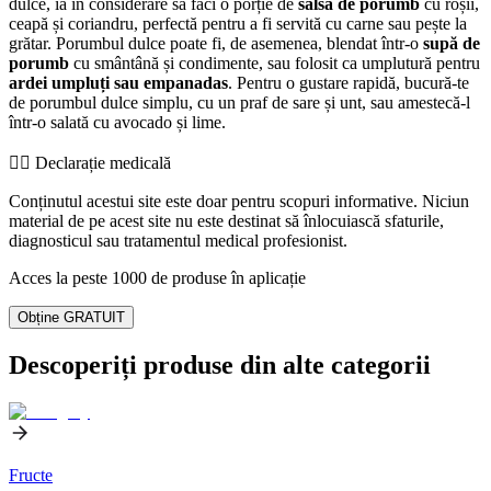
dulce, ia în considerare să faci o porție de
salsa de porumb
cu roșii,
ceapă și coriandru, perfectă pentru a fi servită cu carne sau pește la
grătar. Porumbul dulce poate fi, de asemenea, blendat într-o
supă de
porumb
cu smântână și condimente, sau folosit ca umplutură pentru
ardei umpluți sau empanadas
. Pentru o gustare rapidă, bucură-te
de porumbul dulce simplu, cu un praf de sare și unt, sau amestecă-l
într-o salată cu avocado și lime.
👨‍⚕️️ Declarație medicală
Conținutul acestui site este doar pentru scopuri informative. Niciun
material de pe acest site nu este destinat să înlocuiască sfaturile,
diagnosticul sau tratamentul medical profesionist.
Acces la peste 1000 de produse în aplicație
Obține GRATUIT
Descoperiți produse din alte categorii
Fructe