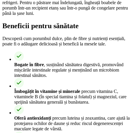
refrigeri. Pentru o păstrare mai îndelungată, îngheață boabele de
porumb într-un recipient etanș sau într-o pungă de congelare pentru
până la șase luni.
Beneficii pentru sănătate
Descoperă cum porumbul dulce, plin de fibre și nutrienți esențiali,
poate fi o adăugare delicioasă și benefică la mesele tale.
Bogate în fibre
, susținând sănătatea digestivă, promovând
mișcările intestinale regulate și menținând un microbiom
intestinal sănătos.
Îmbogățit în vitamine și minerale
precum vitamina C,
vitaminele B (în special tiamina și folatul) și magneziul, care
sprijină sănătatea generală și bunăstarea.
Oferă antioxidanți
precum luteina și zeaxantina, care ajută la
protejarea ochilor de daune și reduc riscul degenerescenței
maculare legate de vârstă.