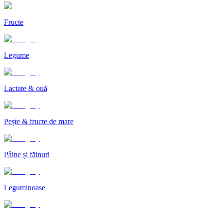
Fructe
Legume
Lactate & ouă
Pește & fructe de mare
Pâine și făinuri
Leguminoase