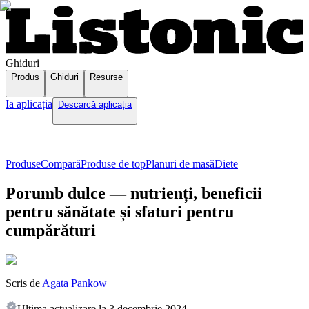
Ghiduri
Produs
Ghiduri
Resurse
Ia aplicația
Descarcă aplicația
Produse
Compară
Produse de top
Planuri de masă
Diete
Porumb dulce — nutrienți, beneficii
pentru sănătate și sfaturi pentru
cumpărături
Scris de
Agata Pankow
Ultima actualizare la
3 decembrie 2024