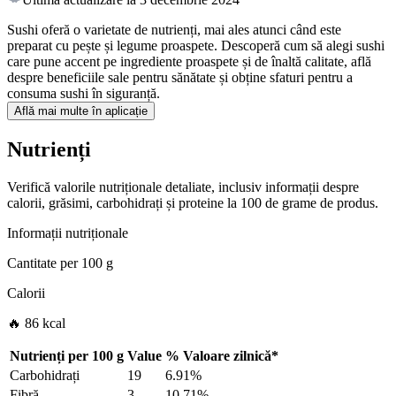
Sushi oferă o varietate de nutrienți, mai ales atunci când este
preparat cu pește și legume proaspete. Descoperă cum să alegi sushi
care pune accent pe ingrediente proaspete și de înaltă calitate, află
despre beneficiile sale pentru sănătate și obține sfaturi pentru a
consuma sushi în siguranță.
Află mai multe în aplicație
Nutrienți
Verifică valorile nutriționale detaliate, inclusiv informații despre
calorii, grăsimi, carbohidrați și proteine la 100 de grame de produs.
Informații nutriționale
Cantitate per
100 g
Calorii
🔥 86 kcal
Nutrienți per
100 g
Value
%
Valoare zilnică
*
Carbohidrați
19
6.91%
Fibră
3
10.71%