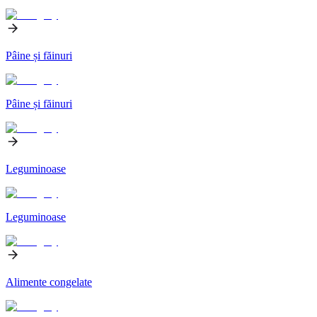
Pâine și făinuri
Pâine și făinuri
Leguminoase
Leguminoase
Alimente congelate