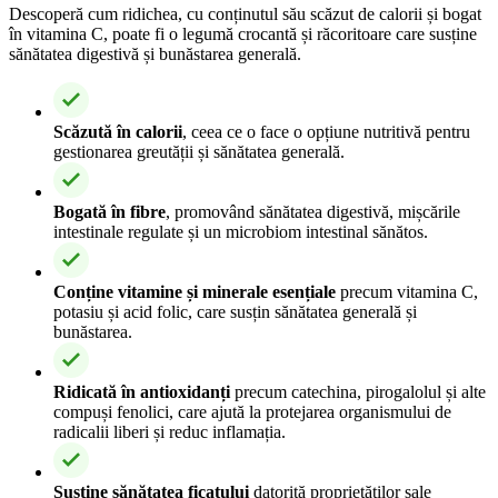
Descoperă cum ridichea, cu conținutul său scăzut de calorii și bogat
în vitamina C, poate fi o legumă crocantă și răcoritoare care susține
sănătatea digestivă și bunăstarea generală.
Scăzută în calorii
, ceea ce o face o opțiune nutritivă pentru
gestionarea greutății și sănătatea generală.
Bogată în fibre
, promovând sănătatea digestivă, mișcările
intestinale regulate și un microbiom intestinal sănătos.
Conține vitamine și minerale esențiale
precum vitamina C,
potasiu și acid folic, care susțin sănătatea generală și
bunăstarea.
Ridicată în antioxidanți
precum catechina, pirogalolul și alte
compuși fenolici, care ajută la protejarea organismului de
radicalii liberi și reduc inflamația.
Susține sănătatea ficatului
datorită proprietăților sale