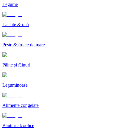
Legume
Lactate & ouă
Pește & fructe de mare
Pâine și făinuri
Leguminoase
Alimente congelate
Băuturi alcoolice