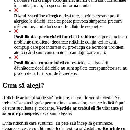
balonare sau crampe abdominale, atunci când sunt consumate
în cantități mari, în special în formă crudă.
Riscul reacțiilor alergice
, deși rare, unele persoane pot fi
alergice la ridichi, ceea ce poate provoca simptome precum
mâncărime, umflături sau dificultăți de respirație.
Posibilitatea perturbării funcției tiroidiene
la persoanele cu
probleme tiroidiene, deoarece ridichile conțin goitrogeni,
compuși care pot interfera cu producția de hormoni tiroidieni
atunci când sunt consumate în cantități foarte mari.
Posibilitatea contaminării
cu pesticide sau bacterii
dăunătoare dacă ridichile nu sunt spălate corespunzător sau nu
provin de la furnizori de încredere.
Cum să alegi?
Ridichile ar trebui să fie strălucitoare, cu coji ferme și netede. Ar
trebui să se simtă grele pentru dimensiunea lor, ceea ce indică faptul
că sunt suculente și crocante.
Verdele ar trebui să fie vibrante și
să arate proaspete
, dacă sunt atașate.
Evită ridichile care sunt moi, au pete sau încep să germineze,
deoarece aceste condiții pot afecta textura și gustul lor.
Ridichile cu