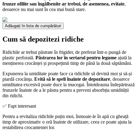
frunze ofilite sau îngălbenite ar trebui, de asemenea, evitate
,
deoarece nu mai sunt în cea mai bună stare.
Adăugați în lista de cumpărături
Cum să depozitezi ridiche
Ridichile ar trebui păstrate în frigider, de preferat într-o pungă de
plastic perforată.
Păstrarea lor în sertarul pentru legume
ajută la
menținerea crocănței și prospețimii timp de până la două săptămâni.
Expunerea la umiditate poate face ca ridichile să devină moi și să-și
piardă crocănța.
Evită să le speli înainte de depozitare
, deoarece
umiditatea excesivă poate duce la mucegai. Întotdeauna îndepărtează
frunzele înainte de a le păstra pentru a preveni absorbția umidității
din ridichi.
✅ Fapt interesant
Pentru a revitaliza ridichile puțin moi, înmoaie-le în apă cu gheață
timp de aproximativ o oră înainte de utilizare, ceea ce poate ajuta la
restabilirea crocanteniei lor.