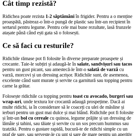
Cât timp rezistă?
Ridichea poate rezista
1-2 săptămâni
în frigider. Pentru a o menține
proaspătă, păstreaz-o într-o pungă de plastic sau într-un recipient în
sertarul pentru legume. Pentru cele mai bune rezultate, lasă frunzele
atașate până când ești gata să o folosești.
Ce să faci cu resturile?
Ridichile rămase pot fi folosite în diverse preparate proaspete și
crocante. Taie-le subțiri și adaugă-le în
salate, sandvișuri sau tacos
pentru un gust picant, sau amestecă-le într-o
salată de varză
cu
varză, morcovi și un dressing acrișor. Ridichile sunt, de asemenea,
excelente când sunt murate și servite ca garnitură sau topping pentru
carne la grătar.
Folosește ridichile ca topping pentru
toast cu avocado, burgeri sau
wrap-uri
, unde textura lor crocantă adaugă prospețime. Dacă ai
multe ridichi, ia în considerare să le coaceți cu ulei de măsline și
ierburi pentru un gust mai dulce și mai blând. Ridichile pot fi folosite
și într-un
bol cu cereale
cu quinoa, legume prăjite și un dressing de
lămâie și tahini, sau tăiate și servite cu un sos precum hummus sau
tzatziki. Pentru o gustare rapidă, bucură-te de ridichi simple cu un
praf de sare, sau servește-le cu unt și sare de mare pentru un aperitiv