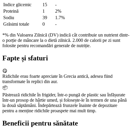
Indice glicemic
15
-
Proteină
1
2%
Sodiu
39
1.7%
Grăsimi totale
0
-
*% din Valoarea Zilnică (DV) indică cât contribuie un nutrient dintr-
o porție de mâncare la o dietă zilnică. 2.000 de calorii pe zi sunt
folosite pentru recomandări generale de nutriție.
Fapte și sfaturi
😋
Ridichile erau foarte apreciate în Grecia antică, adesea fiind
transformate în replici din aur.
📦
Păstrează ridichile în frigider, într-o pungă de plastic sau înfășurate
într-un prosop de hârtie umed, și folosește-le în termen de una până
la două săptămâni. Îndepărtează frunzele înainte de depozitare
pentru a menține ridichile proaspete mai mult timp.
Beneficii pentru sănătate