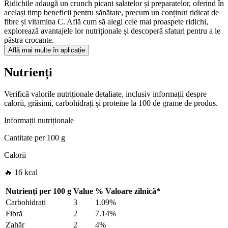
Ridichile adaugă un crunch picant salatelor și preparatelor, oferind în
același timp beneficii pentru sănătate, precum un conținut ridicat de
fibre și vitamina C. Află cum să alegi cele mai proaspete ridichi,
explorează avantajele lor nutriționale și descoperă sfaturi pentru a le
păstra crocante.
Află mai multe în aplicație
Nutrienți
Verifică valorile nutriționale detaliate, inclusiv informații despre
calorii, grăsimi, carbohidrați și proteine la 100 de grame de produs.
Informații nutriționale
Cantitate per
100 g
Calorii
🔥 16 kcal
Nutrienți per
100 g
Value
%
Valoare zilnică
*
Carbohidrați
3
1.09%
Fibră
2
7.14%
Zahăr
2
4%