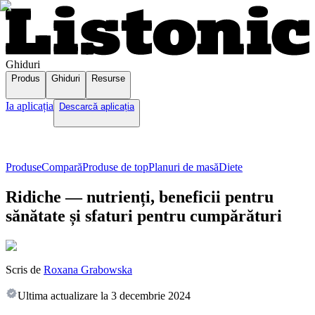
Ghiduri
Produs
Ghiduri
Resurse
Ia aplicația
Descarcă aplicația
Produse
Compară
Produse de top
Planuri de masă
Diete
Ridiche — nutrienți, beneficii pentru
sănătate și sfaturi pentru cumpărături
Scris de
Roxana Grabowska
Ultima actualizare la
3 decembrie 2024