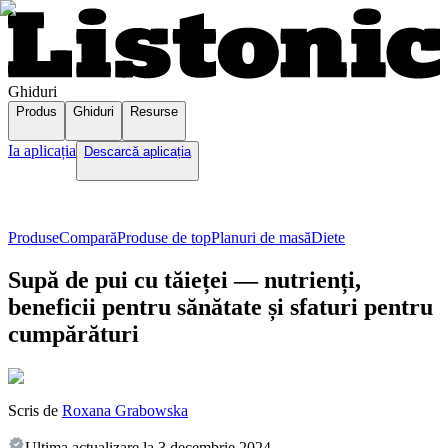
Ghiduri
Produs
Ghiduri
Resurse
Ia aplicația
Descarcă aplicația
Produse
Compară
Produse de top
Planuri de masă
Diete
Supă de pui cu tăieței — nutrienți,
beneficii pentru sănătate și sfaturi pentru
cumpărături
Scris de
Roxana Grabowska
Ultima actualizare la
3 decembrie 2024