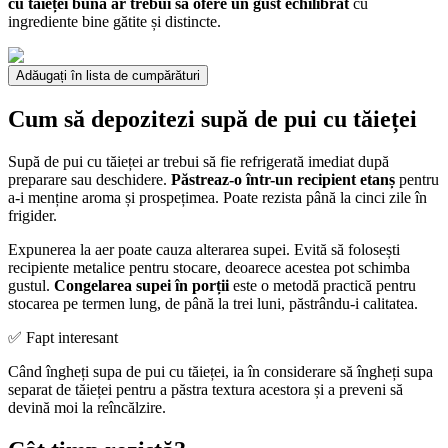
cu tăieței bună ar trebui să ofere un gust echilibrat
cu
ingrediente bine gătite și distincte.
Adăugați în lista de cumpărături
Cum să depozitezi supă de pui cu tăieței
Supă de pui cu tăieței ar trebui să fie refrigerată imediat după
preparare sau deschidere.
Păstreaz-o într-un recipient etanș
pentru
a-i menține aroma și prospețimea. Poate rezista până la cinci zile în
frigider.
Expunerea la aer poate cauza alterarea supei. Evită să folosești
recipiente metalice pentru stocare, deoarece acestea pot schimba
gustul.
Congelarea supei în porții
este o metodă practică pentru
stocarea pe termen lung, de până la trei luni, păstrându-i calitatea.
✅ Fapt interesant
Când îngheți supa de pui cu tăieței, ia în considerare să îngheți supa
separat de tăieței pentru a păstra textura acestora și a preveni să
devină moi la reîncălzire.