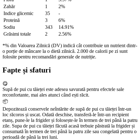
Zahăr
1
2%
Indice glicemic
35
-
Proteină
3
6%
Sodiu
343
14.91%
Grăsimi totale
2
2.56%
*% din Valoarea Zilnică (DV) indică cât contribuie un nutrient dintr-
o porție de mâncare la o dietă zilnică. 2.000 de calorii pe zi sunt
folosite pentru recomandări generale de nutriție.
Fapte și sfaturi
😋
Supă de pui cu tăieței este adesea savurată pentru efectele sale
reconfortante, mai ales atunci când ești răcit.
📦
Depozitează conservele neîntărite de supă de pui cu tăieței într-un
loc răcoros și uscat. Odată deschise, transferă-le într-un recipient
etanș, pune-le la frigider și folosește-le în termen de trei până la patru
zile. Supa de pui cu tăieței făcută acasă trebuie păstrată la frigider și
consumată în termen de trei până la patru zile sau congelată pentru o
perioadă de până la trei luni.