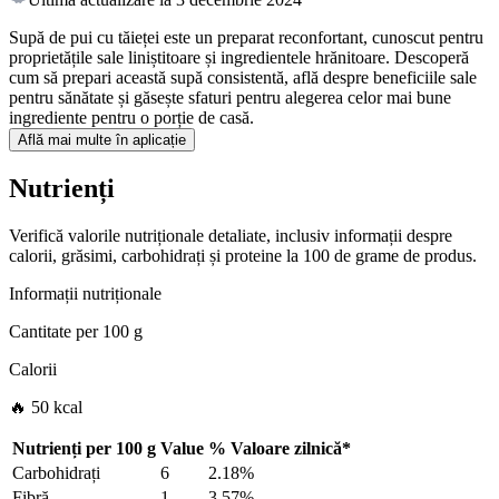
Supă de pui cu tăieței este un preparat reconfortant, cunoscut pentru
proprietățile sale liniștitoare și ingredientele hrănitoare. Descoperă
cum să prepari această supă consistentă, află despre beneficiile sale
pentru sănătate și găsește sfaturi pentru alegerea celor mai bune
ingrediente pentru o porție de casă.
Află mai multe în aplicație
Nutrienți
Verifică valorile nutriționale detaliate, inclusiv informații despre
calorii, grăsimi, carbohidrați și proteine la 100 de grame de produs.
Informații nutriționale
Cantitate per
100 g
Calorii
🔥 50 kcal
Nutrienți per
100 g
Value
%
Valoare zilnică
*
Carbohidrați
6
2.18%
Fibră
1
3.57%