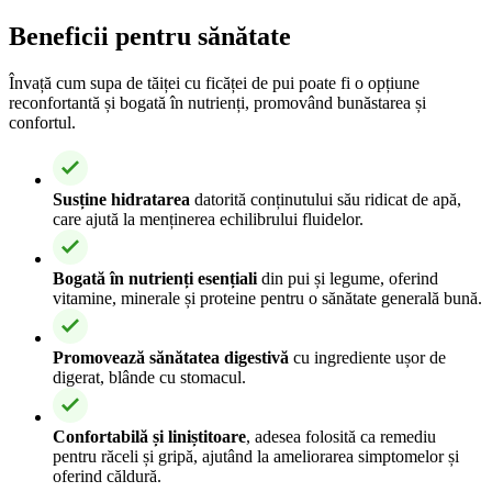
Beneficii pentru sănătate
Învață cum supa de tăiței cu ficăței de pui poate fi o opțiune
reconfortantă și bogată în nutrienți, promovând bunăstarea și
confortul.
Susține hidratarea
datorită conținutului său ridicat de apă,
care ajută la menținerea echilibrului fluidelor.
Bogată în nutrienți esențiali
din pui și legume, oferind
vitamine, minerale și proteine pentru o sănătate generală bună.
Promovează sănătatea digestivă
cu ingrediente ușor de
digerat, blânde cu stomacul.
Confortabilă și liniștitoare
, adesea folosită ca remediu
pentru răceli și gripă, ajutând la ameliorarea simptomelor și
oferind căldură.