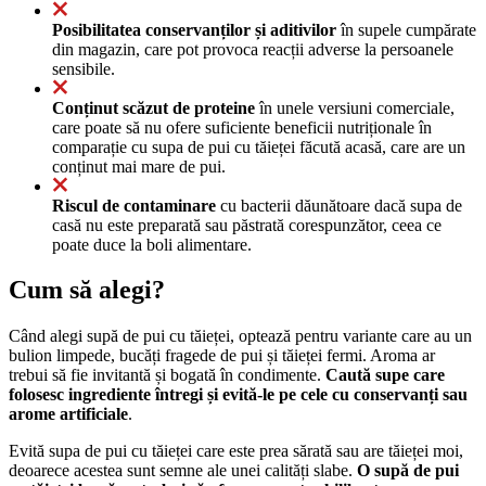
Posibilitatea conservanților și aditivilor
în supele cumpărate
din magazin, care pot provoca reacții adverse la persoanele
sensibile.
Conținut scăzut de proteine
în unele versiuni comerciale,
care poate să nu ofere suficiente beneficii nutriționale în
comparație cu supa de pui cu tăieței făcută acasă, care are un
conținut mai mare de pui.
Riscul de contaminare
cu bacterii dăunătoare dacă supa de
casă nu este preparată sau păstrată corespunzător, ceea ce
poate duce la boli alimentare.
Cum să alegi?
Când alegi supă de pui cu tăieței, optează pentru variante care au un
bulion limpede, bucăți fragede de pui și tăieței fermi. Aroma ar
trebui să fie invitantă și bogată în condimente.
Caută supe care
folosesc ingrediente întregi și evită-le pe cele cu conservanți sau
arome artificiale
.
Evită supa de pui cu tăieței care este prea sărată sau are tăieței moi,
deoarece acestea sunt semne ale unei calități slabe.
O supă de pui