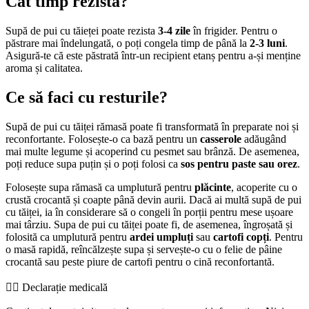
Cât timp rezistă?
Supă de pui cu tăieței poate rezista
3-4 zile
în frigider. Pentru o
păstrare mai îndelungată, o poți congela timp de până la
2-3 luni
.
Asigură-te că este păstrată într-un recipient etanș pentru a-și menține
aroma și calitatea.
Ce să faci cu resturile?
Supă de pui cu tăiței rămasă poate fi transformată în preparate noi și
reconfortante. Folosește-o ca bază pentru un
casserole
adăugând
mai multe legume și acoperind cu pesmet sau brânză. De asemenea,
poți reduce supa puțin și o poți folosi ca
sos pentru paste sau orez
.
Folosește supa rămasă ca umplutură pentru
plăcinte
, acoperite cu o
crustă crocantă și coapte până devin aurii. Dacă ai multă supă de pui
cu tăiței, ia în considerare să o congeli în porții pentru mese ușoare
mai târziu. Supa de pui cu tăiței poate fi, de asemenea, îngroșată și
folosită ca umplutură pentru
ardei umpluți
sau
cartofi copți
. Pentru
o masă rapidă, reîncălzește supa și servește-o cu o felie de pâine
crocantă sau peste piure de cartofi pentru o cină reconfortantă.
👨‍⚕️️ Declarație medicală