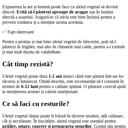
Expunerea la aer și lumină poate face ca uleiul vegetal să devină
rânced.
Evită să-l păstrezi aproape de aragaz
sau în lumina
directă a soarelui. Asigură-te că sticla este bine închisă pentru a
preveni oxidarea și a menține aroma acestuia.
✅ Fapt interesant
Pentru a proteja și mai bine uleiul vegetal de râncezire, poți să-l
păstrezi în frigider, mai ales în climatele mai calde, pentru a-i extinde
și mai mult durata de valabilitate.
Cât timp rezistă?
Uleiul vegetal poate dura
1-2 ani
atunci când este păstrat într-un loc
răcoros și întunecat. Odată deschis, este recomandat să-l consumi în
termen de
6-12 luni
pentru o calitate optimă. O păstrare corectă ajută
la menținerea aromei și valorii nutriționale.
Ce să faci cu resturile?
Uleiul vegetal rămas poate fi folosit în diverse moduri, atât culinare,
cât și neculinare. În bucătărie, uleiul vegetal este esențial pentru
prăjire, sotare, coacere și prepararea sosurilor
. Gustul său neutru