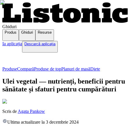
Ghiduri
Produs
Ghiduri
Resurse
Ia aplicația
Descarcă aplicația
Produse
Compară
Produse de top
Planuri de masă
Diete
Ulei vegetal — nutrienți, beneficii pentru
sănătate și sfaturi pentru cumpărături
Scris de
Agata Pankow
Ultima actualizare la
3 decembrie 2024