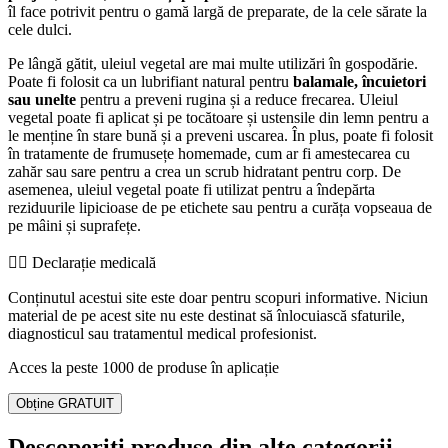
îl face potrivit pentru o gamă largă de preparate, de la cele sărate la
cele dulci.
Pe lângă gătit, uleiul vegetal are mai multe utilizări în gospodărie.
Poate fi folosit ca un lubrifiant natural pentru
balamale, încuietori
sau unelte
pentru a preveni rugina și a reduce frecarea. Uleiul
vegetal poate fi aplicat și pe tocătoare și ustensile din lemn pentru a
le menține în stare bună și a preveni uscarea. În plus, poate fi folosit
în tratamente de frumusețe homemade, cum ar fi amestecarea cu
zahăr sau sare pentru a crea un scrub hidratant pentru corp. De
asemenea, uleiul vegetal poate fi utilizat pentru a îndepărta
reziduurile lipicioase de pe etichete sau pentru a curăța vopseaua de
pe mâini și suprafețe.
👨‍⚕️️ Declarație medicală
Conținutul acestui site este doar pentru scopuri informative. Niciun
material de pe acest site nu este destinat să înlocuiască sfaturile,
diagnosticul sau tratamentul medical profesionist.
Acces la peste 1000 de produse în aplicație
Obține GRATUIT
Descoperiți produse din alte categorii