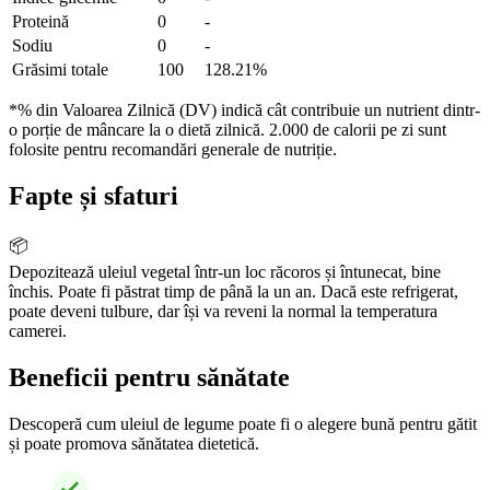
Proteină
0
-
Sodiu
0
-
Grăsimi totale
100
128.21%
*% din Valoarea Zilnică (DV) indică cât contribuie un nutrient dintr-
o porție de mâncare la o dietă zilnică. 2.000 de calorii pe zi sunt
folosite pentru recomandări generale de nutriție.
Fapte și sfaturi
📦
Depozitează uleiul vegetal într-un loc răcoros și întunecat, bine
închis. Poate fi păstrat timp de până la un an. Dacă este refrigerat,
poate deveni tulbure, dar își va reveni la normal la temperatura
camerei.
Beneficii pentru sănătate
Descoperă cum uleiul de legume poate fi o alegere bună pentru gătit
și poate promova sănătatea dietetică.