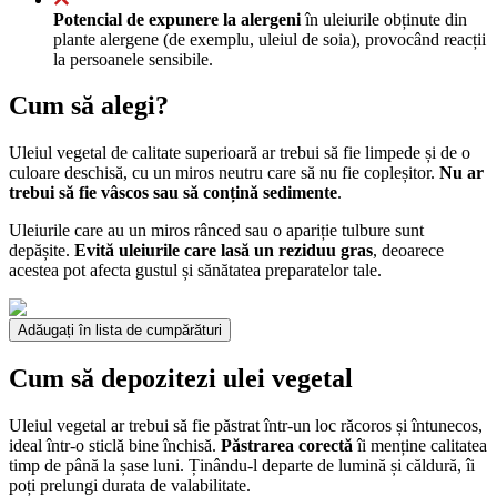
Potencial de expunere la alergeni
în uleiurile obținute din
plante alergene (de exemplu, uleiul de soia), provocând reacții
la persoanele sensibile.
Cum să alegi?
Uleiul vegetal de calitate superioară ar trebui să fie limpede și de o
culoare deschisă, cu un miros neutru care să nu fie copleșitor.
Nu ar
trebui să fie vâscos sau să conțină sedimente
.
Uleiurile care au un miros rânced sau o apariție tulbure sunt
depășite.
Evită uleiurile care lasă un reziduu gras
, deoarece
acestea pot afecta gustul și sănătatea preparatelor tale.
Adăugați în lista de cumpărături
Cum să depozitezi ulei vegetal
Uleiul vegetal ar trebui să fie păstrat într-un loc răcoros și întunecos,
ideal într-o sticlă bine închisă.
Păstrarea corectă
îi menține calitatea
timp de până la șase luni. Ținându-l departe de lumină și căldură, îi
poți prelungi durata de valabilitate.