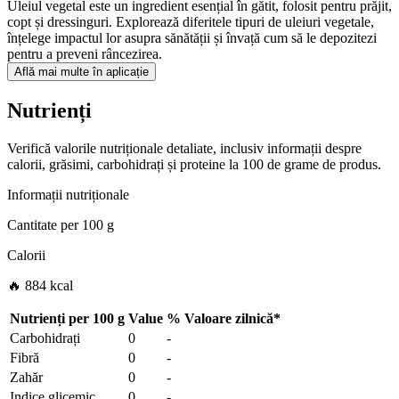
Uleiul vegetal este un ingredient esențial în gătit, folosit pentru prăjit,
copt și dressinguri. Explorează diferitele tipuri de uleiuri vegetale,
înțelege impactul lor asupra sănătății și învață cum să le depozitezi
pentru a preveni râncezirea.
Află mai multe în aplicație
Nutrienți
Verifică valorile nutriționale detaliate, inclusiv informații despre
calorii, grăsimi, carbohidrați și proteine la 100 de grame de produs.
Informații nutriționale
Cantitate per
100 g
Calorii
🔥 884 kcal
Nutrienți per
100 g
Value
%
Valoare zilnică
*
Carbohidrați
0
-
Fibră
0
-
Zahăr
0
-
Indice glicemic
0
-