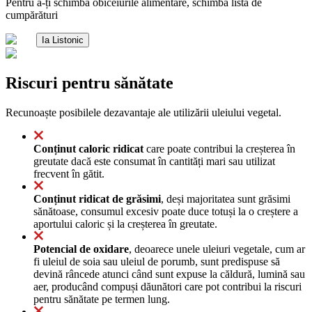
Pentru a-ți schimba obiceiurile alimentare, schimbă lista de
cumpărături
Ia Listonic
Riscuri pentru sănătate
Recunoaște posibilele dezavantaje ale utilizării uleiului vegetal.
Conținut caloric ridicat
care poate contribui la creșterea în
greutate dacă este consumat în cantități mari sau utilizat
frecvent în gătit.
Conținut ridicat de grăsimi
, deși majoritatea sunt grăsimi
sănătoase, consumul excesiv poate duce totuși la o creștere a
aportului caloric și la creșterea în greutate.
Potencial de oxidare
, deoarece unele uleiuri vegetale, cum ar
fi uleiul de soia sau uleiul de porumb, sunt predispuse să
devină râncede atunci când sunt expuse la căldură, lumină sau
aer, producând compuși dăunători care pot contribui la riscuri
pentru sănătate pe termen lung.