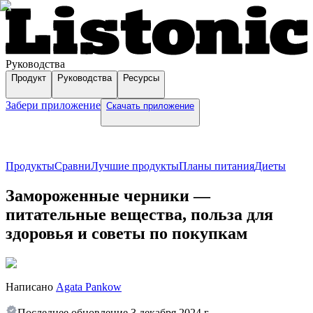
Руководства
Продукт
Руководства
Ресурсы
Забери приложение
Скачать приложение
Продукты
Сравни
Лучшие продукты
Планы питания
Диеты
Замороженные черники —
питательные вещества, польза для
здоровья и советы по покупкам
Написано
Agata Pankow
Последнее обновление
3 декабря 2024 г.