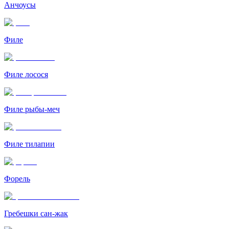
Анчоусы
Филе
Филе лосося
Филе рыбы-меч
Филе тилапии
Форель
Гребешки сан-жак