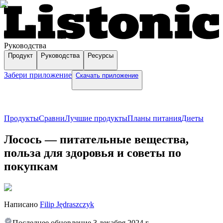
Руководства
Продукт
Руководства
Ресурсы
Забери приложение
Скачать приложение
Продукты
Сравни
Лучшие продукты
Планы питания
Диеты
Лосось — питательные вещества,
польза для здоровья и советы по
покупкам
Написано
Filip Jędraszczyk
Последнее обновление
3 декабря 2024 г.