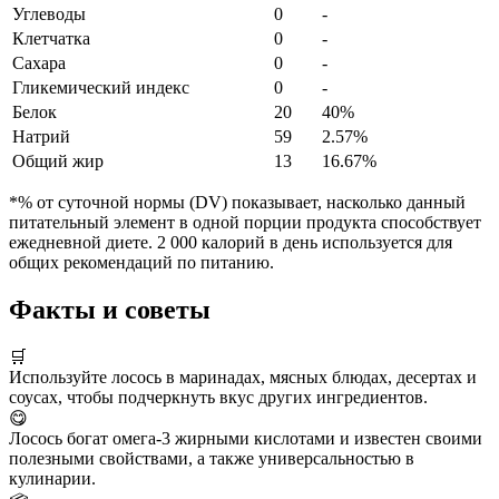
Углеводы
0
-
Клетчатка
0
-
Сахара
0
-
Гликемический индекс
0
-
Белок
20
40%
Натрий
59
2.57%
Общий жир
13
16.67%
*% от суточной нормы (DV) показывает, насколько данный
питательный элемент в одной порции продукта способствует
ежедневной диете. 2 000 калорий в день используется для
общих рекомендаций по питанию.
Факты и советы
🛒
Используйте лосось в маринадах, мясных блюдах, десертах и
соусах, чтобы подчеркнуть вкус других ингредиентов.
😋
Лосось богат омега-3 жирными кислотами и известен своими
полезными свойствами, а также универсальностью в
кулинарии.