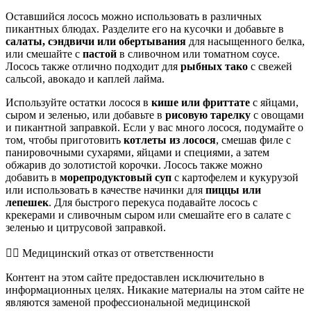
Оставшийся лосось можно использовать в различных
пикантных блюдах. Разделите его на кусочки и добавьте в
салаты, сэндвичи или обертывания
для насыщенного белка,
или смешайте с
пастой
в сливочном или томатном соусе.
Лосось также отлично подходит для
рыбных тако
с свежей
сальсой, авокадо и каплей лайма.
Используйте остатки лосося в
кише или фриттате
с яйцами,
сыром и зеленью, или добавьте в
рисовую тарелку
с овощами
и пикантной заправкой. Если у вас много лосося, подумайте о
том, чтобы приготовить
котлеты из лосося
, смешав филе с
панировочными сухарями, яйцами и специями, а затем
обжарив до золотистой корочки. Лосось также можно
добавить в
морепродуктовый суп
с картофелем и кукурузой
или использовать в качестве начинки для
пиццы или
лепешек
. Для быстрого перекуса подавайте лосось с
крекерами и сливочным сыром или смешайте его в салате с
зеленью и цитрусовой заправкой.
👨‍⚕️️ Медицинский отказ от ответственности
Контент на этом сайте предоставлен исключительно в
информационных целях. Никакие материалы на этом сайте не
являются заменой профессиональной медицинской