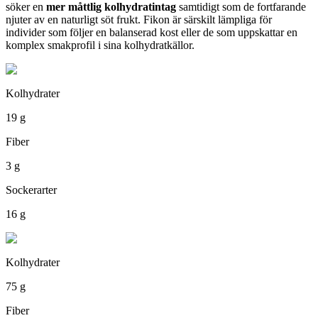
söker en
mer måttlig kolhydratintag
samtidigt som de fortfarande
njuter av en naturligt söt frukt. Fikon är särskilt lämpliga för
individer som följer en balanserad kost eller de som uppskattar en
komplex smakprofil i sina kolhydratkällor.
Kolhydrater
19 g
Fiber
3 g
Sockerarter
16 g
Kolhydrater
75 g
Fiber