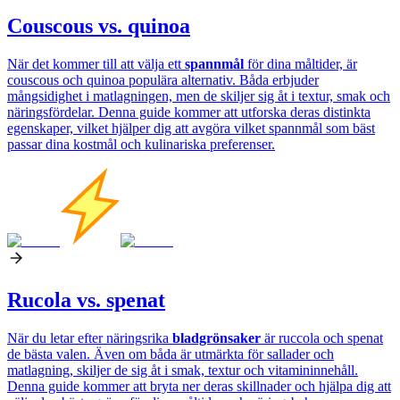
Couscous vs. quinoa
När det kommer till att välja ett
spannmål
för dina måltider, är
couscous och quinoa populära alternativ. Båda erbjuder
mångsidighet i matlagningen, men de skiljer sig åt i textur, smak och
näringsfördelar. Denna guide kommer att utforska deras distinkta
egenskaper, vilket hjälper dig att avgöra vilket spannmål som bäst
passar dina kostmål och kulinariska preferenser.
Rucola vs. spenat
När du letar efter näringsrika
bladgrönsaker
är ruccola och spenat
de bästa valen. Även om båda är utmärkta för sallader och
matlagning, skiljer de sig åt i smak, textur och vitamininnehåll.
Denna guide kommer att bryta ner deras skillnader och hjälpa dig att