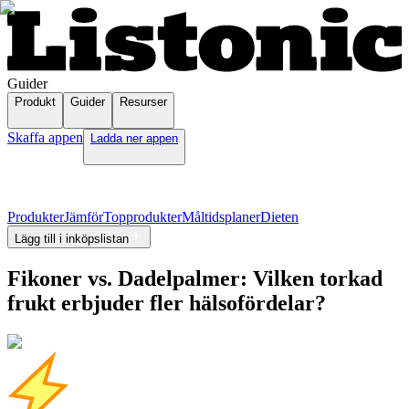
Guider
Produkt
Guider
Resurser
Skaffa appen
Ladda ner appen
Produkter
Jämför
Topprodukter
Måltidsplaner
Dieten
Lägg till i inköpslistan
Fikoner vs. Dadelpalmer: Vilken torkad
frukt erbjuder fler hälsofördelar?