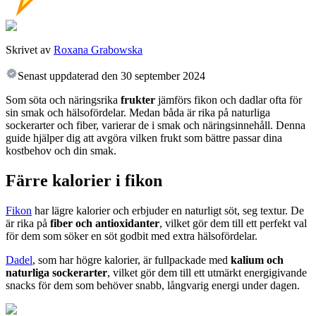
Skrivet av
Roxana Grabowska
Senast uppdaterad den
30 september 2024
Som söta och näringsrika
frukter
jämförs fikon och dadlar ofta för
sin smak och hälsofördelar. Medan båda är rika på naturliga
sockerarter och fiber, varierar de i smak och näringsinnehåll. Denna
guide hjälper dig att avgöra vilken frukt som bättre passar dina
kostbehov och din smak.
Färre kalorier i fikon
Fikon
har lägre kalorier och erbjuder en naturligt söt, seg textur. De
är rika på
fiber och antioxidanter
, vilket gör dem till ett perfekt val
för dem som söker en söt godbit med extra hälsofördelar.
Dadel
, som har högre kalorier, är fullpackade med
kalium och
naturliga sockerarter
, vilket gör dem till ett utmärkt energigivande
snacks för dem som behöver snabb, långvarig energi under dagen.