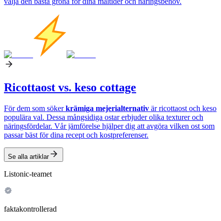
välja den bästa gröna för dina måltider och näringsbehov.
Ricottaost vs. keso cottage
För dem som söker
krämiga mejerialternativ
är ricottaost och keso
populära val. Dessa mångsidiga ostar erbjuder olika texturer och
näringsfördelar. Vår jämförelse hjälper dig att avgöra vilken ost som
passar bäst för dina recept och kostpreferenser.
Se alla artiklar
Listonic-teamet
faktakontrollerad