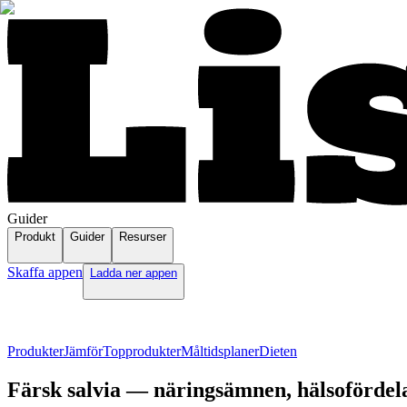
Guider
Produkt
Guider
Resurser
Skaffa appen
Ladda ner appen
Produkter
Jämför
Topprodukter
Måltidsplaner
Dieten
Färsk salvia — näringsämnen, hälsofördel