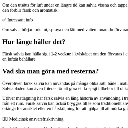
Om den utsätts för luft under en längre tid kan salvia vissna och tap
den förblir färsk och aromatisk.
✅ Intressant info
Om salvia börjar torka ut, spraya den lätt med vatten innan du förvarar d
Hur länge håller det?
Färsk salvia kan hålla sig i
1-2 veckor
i kylskåpet om den förvaras i e
en lufttät behållare.
Vad ska man göra med resterna?
Överbliven färsk salvia kan användas på många olika sätt, både i matl
Salviabladen kan även friteras för att göra ett krispigt tillbehör till olika
Utöver matlagning har färsk salvia en lång historia av användning i tr
från ett rum. Färsk salvia kan också bryggas till te som traditionellt an
örtånga för ansiktet eller en hårsköljning för att hjälpa till att mörka
👨‍⚕️️ Medicinsk ansvarsfriskrivning