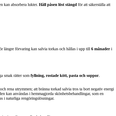
en kan absorbera lukter.
Håll påsen löst stängd
för att säkerställa att
 längre förvaring kan salvia torkas och hållas i upp till
6 månader
i
iga smak rätter som
fyllning, rostade kött, pasta och soppor
.
 och rena utrymmen; att bränna torkad salvia tros ta bort negativ energi
aden kan användas i hemmagjorda skönhetsbehandlingar, som en
as i naturliga rengöringslösningar.