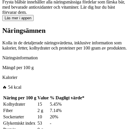
Frysta blåbär innehåller alla näringsmässiga fördelar som färska bär,
med bevarade antioxidanter och vitaminer. Lär dig hur du bäst
förvarar dem.
Läs mer i appen
Näringsämnen
Kolla in de detaljerade näringsvärdena, inklusive information som
kalorier, fetter, kolhydrater och proteiner per 100 gram av produkten.
Näringsinformation
Mängd per
100 g
Kalorier
🔥 54 kcal
Näring per
100 g
Value
%
Dagligt värde
*
Kolhydrater
15
5.45%
Fiber
2 g
7.14%
Sockerarter
10
20%
Glykemiskt index
53
-