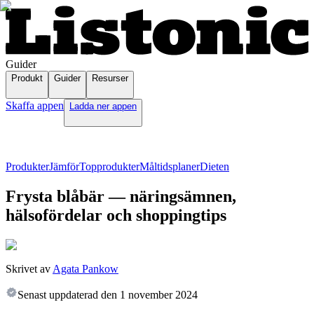
Guider
Produkt
Guider
Resurser
Skaffa appen
Ladda ner appen
Produkter
Jämför
Topprodukter
Måltidsplaner
Dieten
Frysta blåbär — näringsämnen,
hälsofördelar och shoppingtips
Skrivet av
Agata Pankow
Senast uppdaterad den
1 november 2024