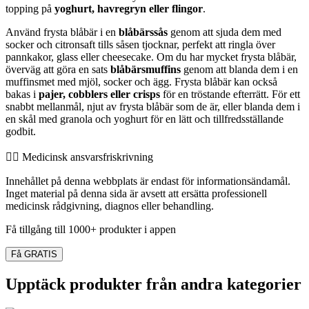
topping på
yoghurt, havregryn eller flingor
.
Använd frysta blåbär i en
blåbärssås
genom att sjuda dem med
socker och citronsaft tills såsen tjocknar, perfekt att ringla över
pannkakor, glass eller cheesecake. Om du har mycket frysta blåbär,
överväg att göra en sats
blåbärsmuffins
genom att blanda dem i en
muffinsmet med mjöl, socker och ägg. Frysta blåbär kan också
bakas i
pajer, cobblers eller crisps
för en tröstande efterrätt. För ett
snabbt mellanmål, njut av frysta blåbär som de är, eller blanda dem i
en skål med granola och yoghurt för en lätt och tillfredsställande
godbit.
👨‍⚕️️ Medicinsk ansvarsfriskrivning
Innehållet på denna webbplats är endast för informationsändamål.
Inget material på denna sida är avsett att ersätta professionell
medicinsk rådgivning, diagnos eller behandling.
Få tillgång till 1000+ produkter i appen
Få GRATIS
Upptäck produkter från andra kategorier