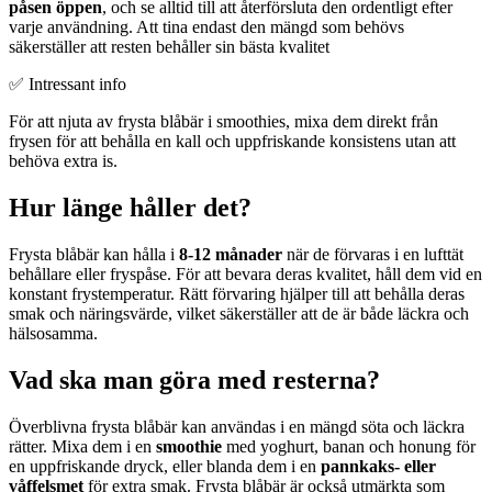
påsen öppen
, och se alltid till att återförsluta den ordentligt efter
varje användning. Att tina endast den mängd som behövs
säkerställer att resten behåller sin bästa kvalitet
✅ Intressant info
För att njuta av frysta blåbär i smoothies, mixa dem direkt från
frysen för att behålla en kall och uppfriskande konsistens utan att
behöva extra is.
Hur länge håller det?
Frysta blåbär kan hålla i
8-12 månader
när de förvaras i en lufttät
behållare eller fryspåse. För att bevara deras kvalitet, håll dem vid en
konstant frystemperatur. Rätt förvaring hjälper till att behålla deras
smak och näringsvärde, vilket säkerställer att de är både läckra och
hälsosamma.
Vad ska man göra med resterna?
Överblivna frysta blåbär kan användas i en mängd söta och läckra
rätter. Mixa dem i en
smoothie
med yoghurt, banan och honung för
en uppfriskande dryck, eller blanda dem i en
pannkaks- eller
våffelsmet
för extra smak. Frysta blåbär är också utmärkta som