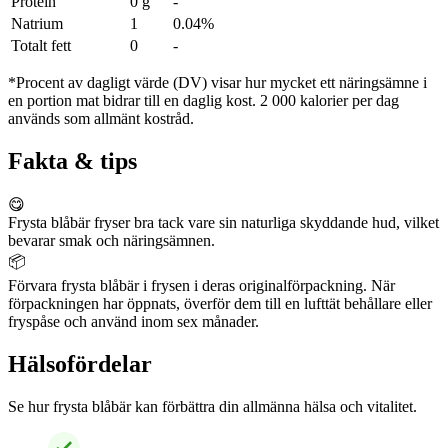
Protein
0 g
-
Natrium
1
0.04%
Totalt fett
0
-
*Procent av dagligt värde (DV) visar hur mycket ett näringsämne i
en portion mat bidrar till en daglig kost. 2 000 kalorier per dag
används som allmänt kostråd.
Fakta & tips
😋
Frysta blåbär fryser bra tack vare sin naturliga skyddande hud, vilket
bevarar smak och näringsämnen.
📦
Förvara frysta blåbär i frysen i deras originalförpackning. När
förpackningen har öppnats, överför dem till en lufttät behållare eller
fryspåse och använd inom sex månader.
Hälsofördelar
Se hur frysta blåbär kan förbättra din allmänna hälsa och vitalitet.