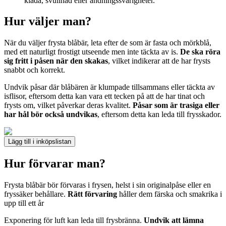
klåda, svullnad eller andningssvårigheter.
Hur väljer man?
När du väljer frysta blåbär, leta efter de som är fasta och mörkblå,
med ett naturligt frostigt utseende men inte täckta av is.
De ska röra
sig fritt i påsen när den skakas
, vilket indikerar att de har frysts
snabbt och korrekt.
Undvik påsar där blåbären är klumpade tillsammans eller täckta av
isflisor, eftersom detta kan vara ett tecken på att de har tinat och
frysts om, vilket påverkar deras kvalitet.
Påsar som är trasiga eller
har hål bör också undvikas
, eftersom detta kan leda till frysskador.
Lägg till i inköpslistan
Hur förvarar man?
Frysta blåbär bör förvaras i frysen, helst i sin originalpåse eller en
fryssäker behållare.
Rätt förvaring
håller dem färska och smakrika i
upp till ett år
Exponering för luft kan leda till frysbränna.
Undvik att lämna