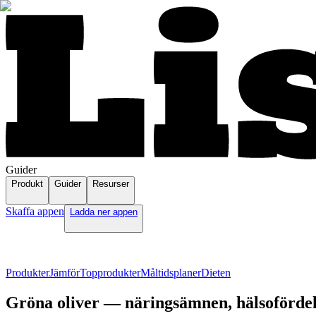
Guider
Produkt
Guider
Resurser
Skaffa appen
Ladda ner appen
Produkter
Jämför
Topprodukter
Måltidsplaner
Dieten
Gröna oliver — näringsämnen, hälsofördel