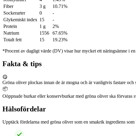
Fiber
3 g
10.71%
Sockerarter
0
-
Glykemiskt index
15
-
Protein
1 g
2%
Natrium
1556
67.65%
Totalt fett
15
19.23%
*Procent av dagligt värde (DV) visar hur mycket ett näringsämne i en p
Fakta & tips
😋
Gröna oliver plockas innan de är mogna och är vanligtvis fastare och sy
📦
Oöppnade burkar eller konservburkar med gröna oliver ska förvaras sval
Hälsofördelar
Upptäck fördelarna med gröna oliver som en smakrik ingrediens som bi