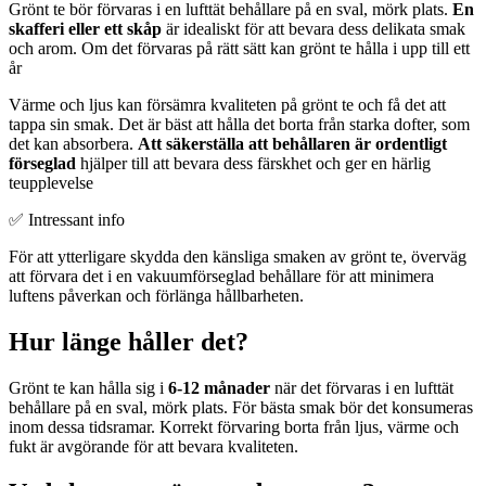
Grönt te bör förvaras i en lufttät behållare på en sval, mörk plats.
En
skafferi eller ett skåp
är idealiskt för att bevara dess delikata smak
och arom. Om det förvaras på rätt sätt kan grönt te hålla i upp till ett
år
Värme och ljus kan försämra kvaliteten på grönt te och få det att
tappa sin smak. Det är bäst att hålla det borta från starka dofter, som
det kan absorbera.
Att säkerställa att behållaren är ordentligt
förseglad
hjälper till att bevara dess färskhet och ger en härlig
teupplevelse
✅ Intressant info
För att ytterligare skydda den känsliga smaken av grönt te, överväg
att förvara det i en vakuumförseglad behållare för att minimera
luftens påverkan och förlänga hållbarheten.
Hur länge håller det?
Grönt te kan hålla sig i
6-12 månader
när det förvaras i en lufttät
behållare på en sval, mörk plats. För bästa smak bör det konsumeras
inom dessa tidsramar. Korrekt förvaring borta från ljus, värme och
fukt är avgörande för att bevara kvaliteten.