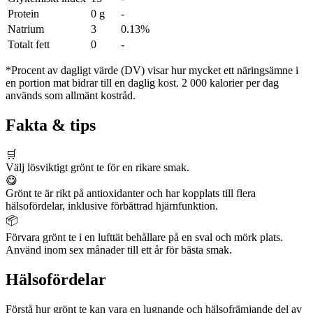
Protein
0 g
-
Natrium
3
0.13%
Totalt fett
0
-
*Procent av dagligt värde (DV) visar hur mycket ett näringsämne i
en portion mat bidrar till en daglig kost. 2 000 kalorier per dag
används som allmänt kostråd.
Fakta & tips
🛒
Välj lösviktigt grönt te för en rikare smak.
😋
Grönt te är rikt på antioxidanter och har kopplats till flera
hälsofördelar, inklusive förbättrad hjärnfunktion.
📦
Förvara grönt te i en lufttät behållare på en sval och mörk plats.
Använd inom sex månader till ett år för bästa smak.
Hälsofördelar
Förstå hur grönt te kan vara en lugnande och hälsofrämjande del av