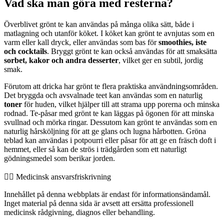
Vad ska man göra med resterna?
Överblivet grönt te kan användas på många olika sätt, både i
matlagning och utanför köket. I köket kan grönt te avnjutas som en
varm eller kall dryck, eller användas som bas för
smoothies, iste
och cocktails
. Bryggt grönt te kan också användas för att smaksätta
sorbet, kakor och andra desserter
, vilket ger en subtil, jordig
smak.
Förutom att dricka har grönt te flera praktiska användningsområden.
Det bryggda och avsvalnade teet kan användas som en naturlig
toner
för huden, vilket hjälper till att strama upp porerna och minska
rodnad. Te-påsar med grönt te kan läggas på ögonen för att minska
svullnad och mörka ringar. Dessutom kan grönt te användas som en
naturlig hårsköljning för att ge glans och lugna hårbotten. Gröna
teblad kan användas i potpourri eller påsar för att ge en fräsch doft i
hemmet, eller så kan de strös i trädgården som ett naturligt
gödningsmedel som berikar jorden.
👨‍⚕️️ Medicinsk ansvarsfriskrivning
Innehållet på denna webbplats är endast för informationsändamål.
Inget material på denna sida är avsett att ersätta professionell
medicinsk rådgivning, diagnos eller behandling.