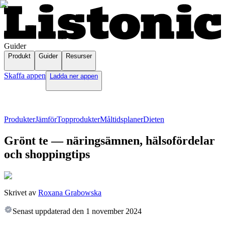
Guider
Produkt
Guider
Resurser
Skaffa appen
Ladda ner appen
Produkter
Jämför
Topprodukter
Måltidsplaner
Dieten
Grönt te — näringsämnen, hälsofördelar
och shoppingtips
Skrivet av
Roxana Grabowska
Senast uppdaterad den
1 november 2024