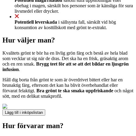
Potentiell magirritation
såsom sura uppstötningar eller
obehag i magen, särskilt hos personer som är känsliga för sura
livsmedel eller drycker.
Potentiell leverskada
i sällsynta fall, särskilt vid hög
konsumtion av kosttillskott med grönt te-extrakt.
Hur väljer man?
Kvalitets grönt te bör ha en livlig grön färg och bestå av hela blad
som vecklar ut sig när de dras. Det ska ha en frisk, gräsaktig arom
och en ren smak.
Brygg teet för att se att det bildar en ljusgrön
infusion
.
Håll dig borta från grönt te som är överdrivet bittert eller har en
brunaktig färg, eftersom det kan ha blivit överbehandlat eller
förvarat felaktigt.
Bra grönt te ska smaka uppfriskande
och något
sött, med en delikat smakprofil.
Lägg till i inköpslistan
Hur förvarar man?