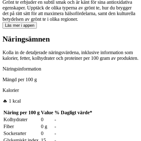
Grönt te erbjuder en subtil smak och är känt för sina antioxidativa
egenskaper. Upptäck de olika typerna av grönt te, hur du brygger
det på rätt sätt för att maximera hälsofördelarna, samt den kulturella
betydelsen av grönt te i olika regioner.
Läs mer i appen
Näringsämnen
Kolla in de detaljerade näringsvärdena, inklusive information som
kalorier, fetter, kolhydrater och proteiner per 100 gram av produkten.
Näringsinformation
Mängd per
100 g
Kalorier
🔥 1 kcal
Näring per
100 g
Value
%
Dagligt värde
*
Kolhydrater
0
-
Fiber
0 g
-
Sockerarter
0
-
Glykemiskt index
15
-