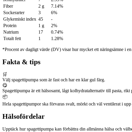
Fiber
2 g
7.14%
Sockerarter
3
6%
Glykemiskt index
45
-
Protein
1 g
2%
Natrium
17
0.74%
Totalt fett
1
1.28%
*Procent av dagligt värde (DV) visar hur mycket ett näringsämne i en p
Fakta & tips
🛒
Välj spagettipumpa som är fast och har en klar gul färg.
😋
Spagettipumpa är ett hälsosamt, lågt kolhydratalternativ till pasta, rikt
📦
Hela spagettipumpor ska förvaras svalt, mörkt och väl ventilerat i upp t
Hälsofördelar
Upptäck hur spagettipumpa kan förbättra din allmänna hälsa och välb