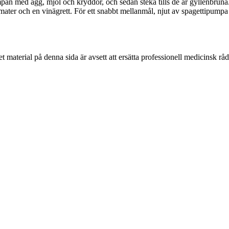
an med ägg, mjöl och kryddor, och sedan steka tills de är gyllenbru
mater och en vinägrett. För ett snabbt mellanmål, njut av spagettipumpa
 material på denna sida är avsett att ersätta professionell medicinsk rå