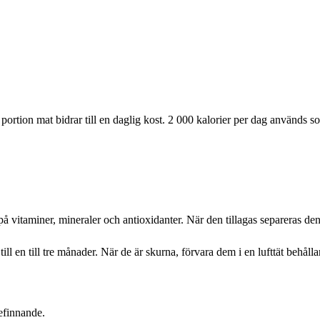
ortion mat bidrar till en daglig kost. 2 000 kalorier per dag används s
 på vitaminer, mineraler och antioxidanter. När den tillagas separeras den
ill en till tre månader. När de är skurna, förvara dem i en lufttät behåll
efinnande.