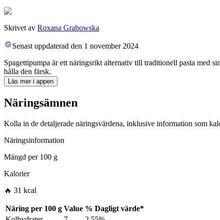
Skrivet av
Roxana Grabowska
Senast uppdaterad den
1 november 2024
Spagettipumpa är ett näringsrikt alternativ till traditionell pasta med 
hålla den färsk.
Läs mer i appen
Näringsämnen
Kolla in de detaljerade näringsvärdena, inklusive information som kalo
Näringsinformation
Mängd per
100 g
Kalorier
🔥 31 kcal
Näring per
100 g
Value
%
Dagligt värde
*
Kolhydrater
7
2.55%