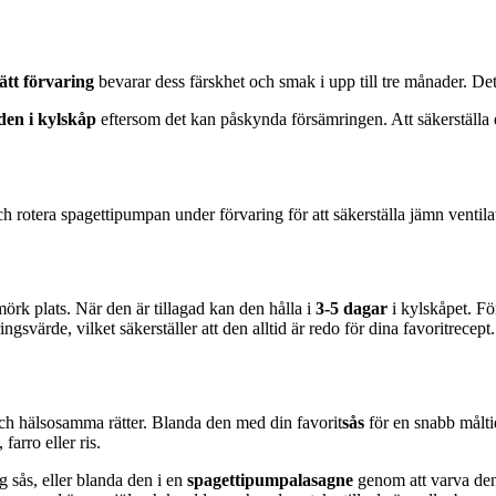
ätt förvaring
bevarar dess färskhet och smak i upp till tre månader. Det ä
den i kylskåp
eftersom det kan påskynda försämringen. Att säkerställa en 
och rotera spagettipumpan under förvaring för att säkerställa jämn ventil
örk plats. När den är tillagad kan den hålla i
3-5 dagar
i kylskåpet. Fö
ingsvärde, vilket säkerställer att den alltid är redo för dina favoritrecept.
h hälsosamma rätter. Blanda den med din favorit
sås
för en snabb målti
arro eller ris.
 sås, eller blanda den i en
spagettipumpalasagne
genom att varva den