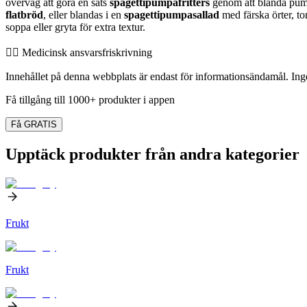
överväg att göra en sats
spagettipumpafritters
genom att blanda pump
flatbröd
, eller blandas i en
spagettipumpasallad
med färska örter, to
soppa eller gryta för extra textur.
👨‍⚕️️ Medicinsk ansvarsfriskrivning
Innehållet på denna webbplats är endast för informationsändamål. Inget
Få tillgång till 1000+ produkter i appen
Få GRATIS
Upptäck produkter från andra kategorier
Frukt
Frukt