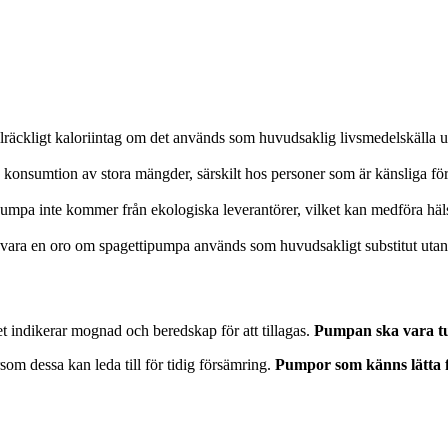
llräckligt kaloriintag om det används som huvudsaklig livsmedelskälla uta
 konsumtion av stora mängder, särskilt hos personer som är känsliga för
a inte kommer från ekologiska leverantörer, vilket kan medföra häls
 vara en oro om spagettipumpa används som huvudsakligt substitut utan att
ket indikerar mognad och beredskap för att tillagas.
Pumpan ska vara tun
som dessa kan leda till för tidig försämring.
Pumpor som känns lätta fö