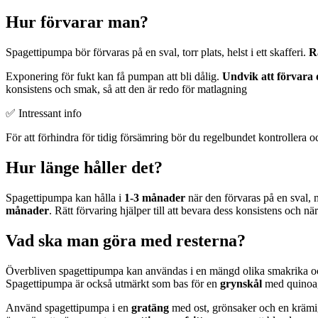
Hur förvarar man?
Spagettipumpa bör förvaras på en sval, torr plats, helst i ett skafferi.
R
Exponering för fukt kan få pumpan att bli dålig.
Undvik att förvara 
konsistens och smak, så att den är redo för matlagning
✅ Intressant info
För att förhindra för tidig försämring bör du regelbundet kontrollera 
Hur länge håller det?
Spagettipumpa kan hålla i
1-3 månader
när den förvaras på en sval, m
månader
. Rätt förvaring hjälper till att bevara dess konsistens och när
Vad ska man göra med resterna?
Överbliven spagettipumpa kan användas i en mängd olika smakrika oc
Spagettipumpa är också utmärkt som bas för en
grynskål
med quinoa, f
Använd spagettipumpa i en
gratäng
med ost, grönsaker och en krämig