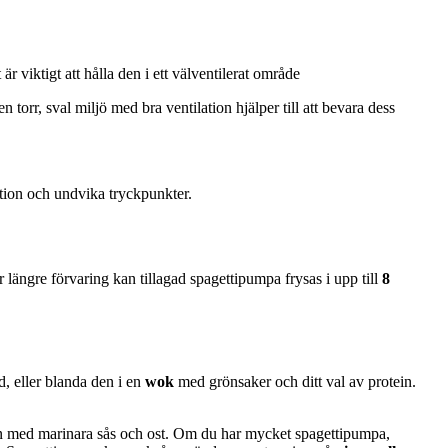
r viktigt att hålla den i ett välventilerat område
torr, sval miljö med bra ventilation hjälper till att bevara dess
ation och undvika tryckpunkter.
r längre förvaring kan tillagad spagettipumpa frysas i upp till
8
d, eller blanda den i en
wok
med grönsaker och ditt val av protein.
 med marinara sås och ost. Om du har mycket spagettipumpa,