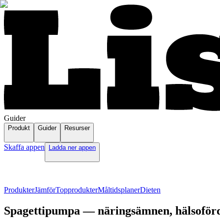
Guider
Produkt
Guider
Resurser
Skaffa appen
Ladda ner appen
Produkter
Jämför
Topprodukter
Måltidsplaner
Dieten
Spagettipumpa — näringsämnen, hälsoförd