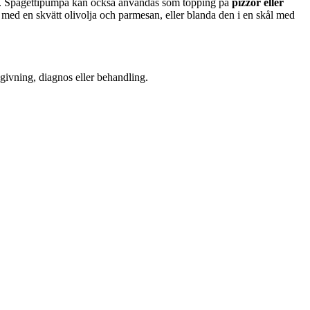
na. Spagettipumpa kan också användas som topping på
pizzor eller
 med en skvätt olivolja och parmesan, eller blanda den i en skål med
dgivning, diagnos eller behandling.