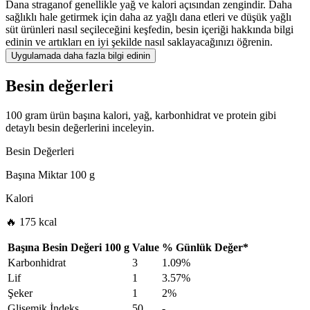
Dana straganof genellikle yağ ve kalori açısından zengindir. Daha
sağlıklı hale getirmek için daha az yağlı dana etleri ve düşük yağlı
süt ürünleri nasıl seçileceğini keşfedin, besin içeriği hakkında bilgi
edinin ve artıkları en iyi şekilde nasıl saklayacağınızı öğrenin.
Uygulamada daha fazla bilgi edinin
Besin değerleri
100 gram ürün başına kalori, yağ, karbonhidrat ve protein gibi
detaylı besin değerlerini inceleyin.
Besin Değerleri
Başına Miktar
100 g
Kalori
🔥 175 kcal
Başına Besin Değeri
100 g
Value
%
Günlük Değer
*
Karbonhidrat
3
1.09%
Lif
1
3.57%
Şeker
1
2%
Glisemik İndeks
50
-