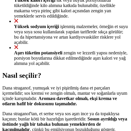
Yüksek kalori içeriği
sık veya büyük porsiyonlarda
tüketildiğinde kilo alımına katkıda bulunabilir, özellikle
makarna veya pirinç gibi kalori açısından zengin yan
yemeklerle servis edildiğinde.
Yüksek sodyum içeriği
işlenmiş malzemeler, örneğin et suyu
veya soya sosu kullanılarak yapılan tariflerde sıkça görülür;
bu da hipertansiyona ve artan kardiyovasküler risklere yol
açabilir.
Aşırı tüketim potansiyeli
zengin ve lezzetli yapısı nedeniyle,
porsiyon boyutlarına dikkat edilmediğinde aşırı kalori ve yağ
alımına yol açabilir.
Nasıl seçilir?
Dana straganof, yumuşak ve iyi pişirilmiş dana et parçaları
içermelidir; sos kremsi ve zengin olmalı, mantar ve soğanlarla uyum
içinde karışmalıdır.
Aroması davetkar olmalı, ekşi krema ve
otların hafif bir dokusunu taşımalıdır.
Dana straganof'tan, et sertse veya sos aşırı ince ya da topaklıysa
kaçının; bunlar kötü bir hazırlığın işaretleridir.
Sosun ayrıldığı veya
üstünde yağlı bir tabaka bulunan yemeklerden de
kaçınılmalıdır
, çünkü bu emülsiyonun bozulduğunu gösterir.