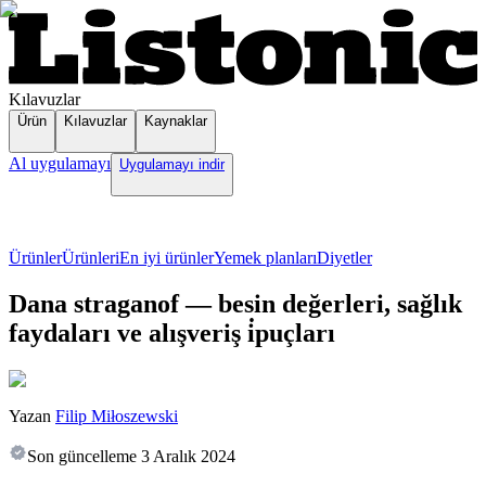
Kılavuzlar
Ürün
Kılavuzlar
Kaynaklar
Al uygulamayı
Uygulamayı indir
Ürünler
Ürünleri
En iyi ürünler
Yemek planları
Diyetler
Dana straganof — besin değerleri, sağlık
faydaları ve alışveriş i̇puçları
Yazan
Filip Miłoszewski
Son güncelleme
3 Aralık 2024