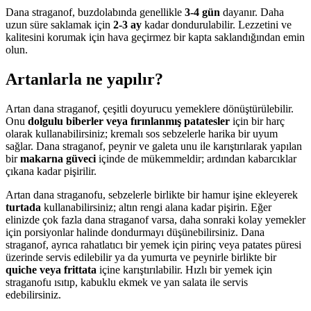
Dana straganof, buzdolabında genellikle
3-4 gün
dayanır. Daha
uzun süre saklamak için
2-3 ay
kadar dondurulabilir. Lezzetini ve
kalitesini korumak için hava geçirmez bir kapta saklandığından emin
olun.
Artanlarla ne yapılır?
Artan dana straganof, çeşitli doyurucu yemeklere dönüştürülebilir.
Onu
dolgulu biberler veya fırınlanmış patatesler
için bir harç
olarak kullanabilirsiniz; kremalı sos sebzelerle harika bir uyum
sağlar. Dana straganof, peynir ve galeta unu ile karıştırılarak yapılan
bir
makarna güveci
içinde de mükemmeldir; ardından kabarcıklar
çıkana kadar pişirilir.
Artan dana straganofu, sebzelerle birlikte bir hamur işine ekleyerek
turtada
kullanabilirsiniz; altın rengi alana kadar pişirin. Eğer
elinizde çok fazla dana straganof varsa, daha sonraki kolay yemekler
için porsiyonlar halinde dondurmayı düşünebilirsiniz. Dana
straganof, ayrıca rahatlatıcı bir yemek için pirinç veya patates püresi
üzerinde servis edilebilir ya da yumurta ve peynirle birlikte bir
quiche veya frittata
içine karıştırılabilir. Hızlı bir yemek için
straganofu ısıtıp, kabuklu ekmek ve yan salata ile servis
edebilirsiniz.