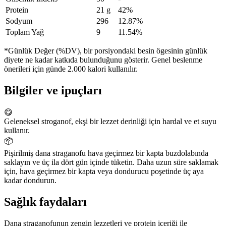
Protein
21 g
42%
Sodyum
296
12.87%
Toplam Yağ
9
11.54%
*Günlük Değer (%DV), bir porsiyondaki besin ögesinin günlük
diyete ne kadar katkıda bulunduğunu gösterir. Genel beslenme
önerileri için günde 2.000 kalori kullanılır.
Bilgiler ve ipuçları
😋
Geleneksel stroganof, ekşi bir lezzet derinliği için hardal ve et suyu
kullanır.
📦
Pişirilmiş dana straganofu hava geçirmez bir kapta buzdolabında
saklayın ve üç ila dört gün içinde tüketin. Daha uzun süre saklamak
için, hava geçirmez bir kapta veya dondurucu poşetinde üç aya
kadar dondurun.
Sağlık faydaları
Dana straganofunun zengin lezzetleri ve protein içeriği ile