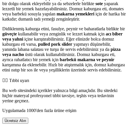
bir dolgu olarak ekleyebilir ya da sebzelerle birlikte
sote
yaparak
lezzetli bir yemek hazırlayabilirsiniz. Domuz kaburgası eti, domates
veya barbekü sosuyla yapılan
makarna yemekleri
için de harika bir
katkıdır; dumanlı tadı yemeği zenginleştirir.
Didiklenmiş kaburga etini, fasulye, peynir ve baharatlarla birlikte bir
güveçte
kullanabilir veya zenginlik ve lezzet katmak için
acı biber
veya yahni
içine karıştırabilirsiniz. Eğer elinizde bolca domuz
kaburgası eti varsa,
pulled pork slider
yapmayı düşünebilir,
yanında lahana salatası ve turşu ile servis edebilirsiniz ya da
pizza
veya nacho
üstü olarak kullanabilirsiniz. Domuz kaburgası eti,
ayrıca rahatlatıcı bir yemek için
barbekü makarna ve peynir
karışımına da eklenebilir. Hızlı bir atıştırmalık için, domuz kaburgası
etini ısıtıp bir sos ile veya yeşilliklerin üzerinde servis edebilirsiniz.
👨‍⚕️️ Tıbbi uyarı
Bu web sitesindeki içerikler yalnızca bilgi amaçlıdır. Bu sitedeki
hiçbir materyal profesyonel tıbbi tavsiye, teşhis veya tedavinin
yerine geçmez.
Uygulamada 1000'den fazla ürüne erişim
Ücretsiz Alın