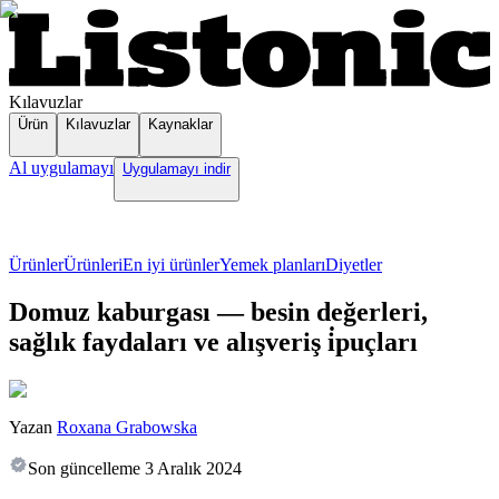
Kılavuzlar
Ürün
Kılavuzlar
Kaynaklar
Al uygulamayı
Uygulamayı indir
Ürünler
Ürünleri
En iyi ürünler
Yemek planları
Diyetler
Domuz kaburgası — besin değerleri,
sağlık faydaları ve alışveriş i̇puçları
Yazan
Roxana Grabowska
Son güncelleme
3 Aralık 2024