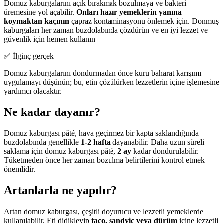
Domuz kaburgalarını açık bırakmak bozulmaya ve bakteri
üremesine yol açabilir.
Onları hazır yemeklerin yanına
koymaktan kaçının
çapraz kontaminasyonu önlemek için. Donmuş
kaburgaları her zaman buzdolabında çözdürün ve en iyi lezzet ve
güvenlik için hemen kullanın
✅ İlginç gerçek
Domuz kaburgalarını dondurmadan önce kuru baharat karışımı
uygulamayı düşünün; bu, etin çözülürken lezzetlerin içine işlemesine
yardımcı olacaktır.
Ne kadar dayanır?
Domuz kaburgası pâté, hava geçirmez bir kapta saklandığında
buzdolabında genellikle
1-2 hafta
dayanabilir. Daha uzun süreli
saklama için domuz kaburgası pâté,
2 ay
kadar dondurulabilir.
Tüketmeden önce her zaman bozulma belirtilerini kontrol etmek
önemlidir.
Artanlarla ne yapılır?
Artan domuz kaburgası, çeşitli doyurucu ve lezzetli yemeklerde
kullanılabilir. Eti didikleyip
taco, sandviç veya dürüm
içine lezzetli