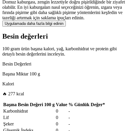
Domuz kaburgası, zengin lezzetiyle doğru pişirildiğinde bir ziyafet
olabilir. En iyi kaburgaları nasıl seçeceğinizi öğrenin, ızgara veya
fırında pişirme gibi daha sağlıklı pişirme yöntemlerini keşfedin ve
tazeliği artırmak için saklama ipuçları edinin.
Uygulamada daha fazla bilgi edinin
Besin değerleri
100 gram ürün başına kalori, yağ, karbonhidrat ve protein gibi
detaylı besin değerlerini inceleyin.
Besin Değerleri
Başına Miktar
100 g
Kalori
🔥 277 kcal
Başına Besin Değeri
100 g
Value
%
Günlük Değer
*
Karbonhidrat
0
-
Lif
0
-
Şeker
0
-
Glisemik İndeks
0
-