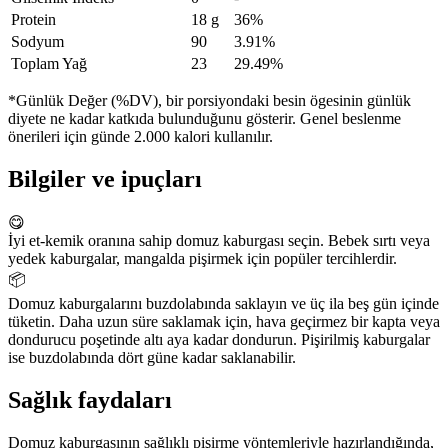
Protein
18 g
36%
Sodyum
90
3.91%
Toplam Yağ
23
29.49%
*Günlük Değer (%DV), bir porsiyondaki besin ögesinin günlük
diyete ne kadar katkıda bulunduğunu gösterir. Genel beslenme
önerileri için günde 2.000 kalori kullanılır.
Bilgiler ve ipuçları
😋
İyi et-kemik oranına sahip domuz kaburgası seçin. Bebek sırtı veya
yedek kaburgalar, mangalda pişirmek için popüler tercihlerdir.
📦
Domuz kaburgalarını buzdolabında saklayın ve üç ila beş gün içinde
tüketin. Daha uzun süre saklamak için, hava geçirmez bir kapta veya
dondurucu poşetinde altı aya kadar dondurun. Pişirilmiş kaburgalar
ise buzdolabında dört güne kadar saklanabilir.
Sağlık faydaları
Domuz kaburgasının sağlıklı pişirme yöntemleriyle hazırlandığında,