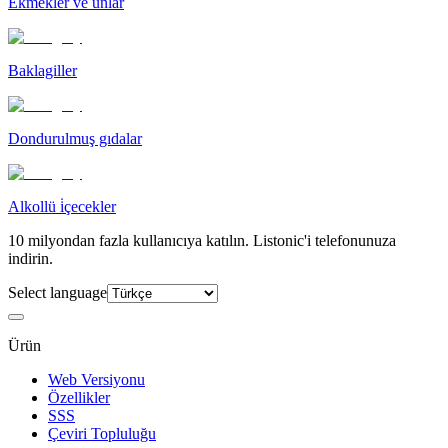
Ekmekler ve unlar
Baklagiller
Dondurulmuş gıdalar
Alkollü i̇çecekler
10 milyondan fazla kullanıcıya katılın. Listonic'i telefonunuza
indirin.
Select language
Ürün
Web Versiyonu
Özellikler
SSS
Çeviri Topluluğu