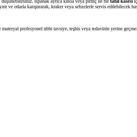
üşünebilirsiniz. Ispanak ayrıca kinoa veya pirinç ile bir
tahıl kasesi
iç
nir ve otlarla karıştırarak, kraker veya sebzelerle servis edilebilecek bas
ir materyal profesyonel tıbbi tavsiye, teşhis veya tedavinin yerine geçme