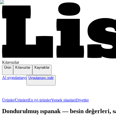
Kılavuzlar
Ürün
Kılavuzlar
Kaynaklar
Al uygulamayı
Uygulamayı indir
Ürünler
Ürünleri
En iyi ürünler
Yemek planları
Diyetler
Dondurulmuş ıspanak — besin değerleri, sağl