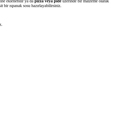
ine eklenebilir ya da
pizza veya pide
üzerinde bir malzeme olarak
it bir ıspanak sosu hazırlayabilirsiniz.
z.