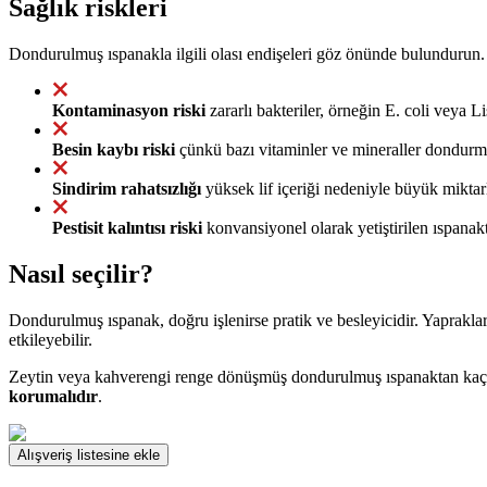
Sağlık riskleri
Dondurulmuş ıspanakla ilgili olası endişeleri göz önünde bulundurun.
Kontaminasyon riski
zararlı bakteriler, örneğin E. coli veya L
Besin kaybı riski
çünkü bazı vitaminler ve mineraller dondurma
Sindirim rahatsızlığı
yüksek lif içeriği nedeniyle büyük miktarl
Pestisit kalıntısı riski
konvansiyonel olarak yetiştirilen ıspanak
Nasıl seçilir?
Dondurulmuş ıspanak, doğru işlenirse pratik ve besleyicidir. Yapraklar
etkileyebilir.
Zeytin veya kahverengi renge dönüşmüş dondurulmuş ıspanaktan kaçını
korumalıdır
.
Alışveriş listesine ekle