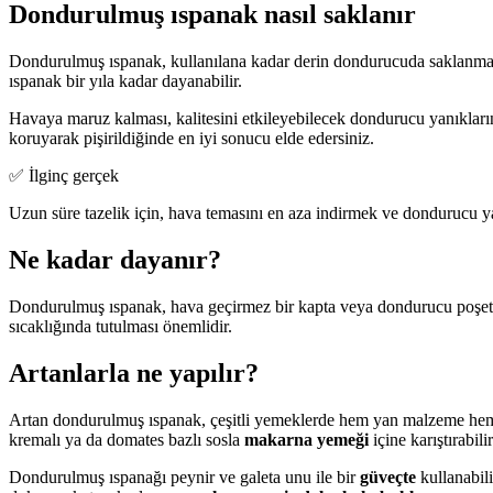
Dondurulmuş ıspanak nasıl saklanır
Dondurulmuş ıspanak, kullanılana kadar derin dondurucuda saklanmal
ıspanak bir yıla kadar dayanabilir.
Havaya maruz kalması, kalitesini etkileyebilecek dondurucu yanıkların
koruyarak pişirildiğinde en iyi sonucu elde edersiniz.
✅ İlginç gerçek
Uzun süre tazelik için, hava temasını en aza indirmek ve dondurucu y
Ne kadar dayanır?
Dondurulmuş ıspanak, hava geçirmez bir kapta veya dondurucu poşet
sıcaklığında tutulması önemlidir.
Artanlarla ne yapılır?
Artan dondurulmuş ıspanak, çeşitli yemeklerde hem yan malzeme hem d
kremalı ya da domates bazlı sosla
makarna yemeği
içine karıştırabili
Dondurulmuş ıspanağı peynir ve galeta unu ile bir
güveçte
kullanabili