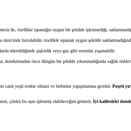
isteria ile, özellikle ıspanağın uygun bir şekilde işlenmediği, saklanmadı
 sürecinde bozulabilir, özellikle ıspanak uygun şekilde saklanmadığınd
arda tüketildiğinde şişkinlik veya gaz gibi sorunlar yaşanabilir.
ta, dondurmadan önce düzgün bir şekilde yıkanmadığında sağlık riskleri 
ın canlı yeşil renkte olması ve birbirine yapışmaması gerekir.
Poşeti yı
n, çünkü bu aşırı işlenmiş olabileceğini gösterir.
İyi kalitedeki dond