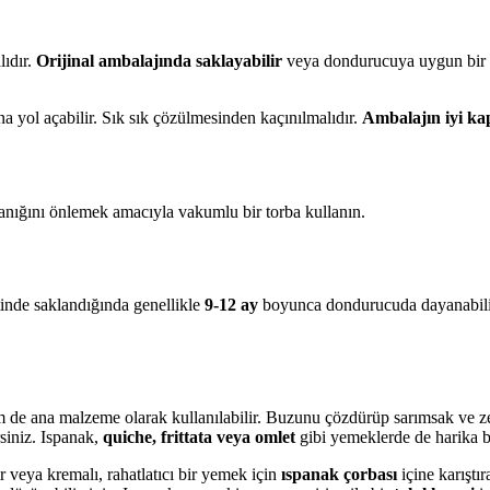
ıdır.
Orijinal ambalajında saklayabilir
veya dondurucuya uygun bir t
a yol açabilir. Sık sık çözülmesinden kaçınılmalıdır.
Ambalajın iyi ka
anığını önlemek amacıyla vakumlu bir torba kullanın.
inde saklandığında genellikle
9-12 ay
boyunca dondurucuda dayanabilir.
e ana malzeme olarak kullanılabilir. Buzunu çözdürüp sarımsak ve zeyt
rsiniz. Ispanak,
quiche, frittata veya omlet
gibi yemeklerde de harika bi
r veya kremalı, rahatlatıcı bir yemek için
ıspanak çorbası
içine karıştır