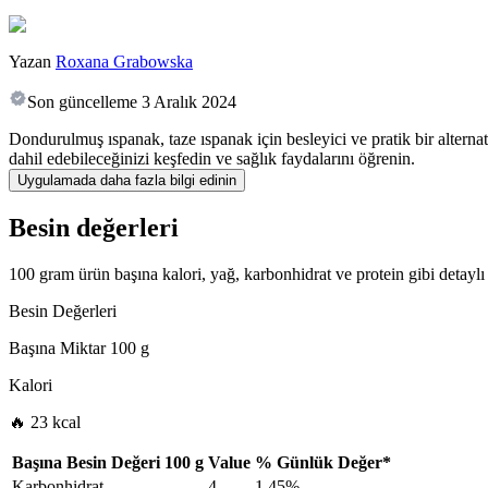
Yazan
Roxana Grabowska
Son güncelleme
3 Aralık 2024
Dondurulmuş ıspanak, taze ıspanak için besleyici ve pratik bir alterna
dahil edebileceğinizi keşfedin ve sağlık faydalarını öğrenin.
Uygulamada daha fazla bilgi edinin
Besin değerleri
100 gram ürün başına kalori, yağ, karbonhidrat ve protein gibi detaylı 
Besin Değerleri
Başına Miktar
100 g
Kalori
🔥 23 kcal
Başına Besin Değeri
100 g
Value
%
Günlük Değer
*
Karbonhidrat
4
1.45%