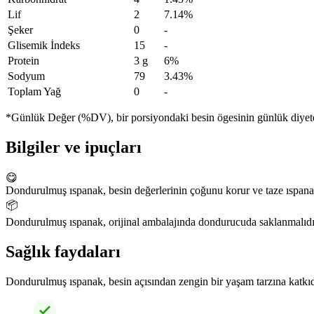
Lif
2
7.14%
Şeker
0
-
Glisemik İndeks
15
-
Protein
3 g
6%
Sodyum
79
3.43%
Toplam Yağ
0
-
*Günlük Değer (%DV), bir porsiyondaki besin ögesinin günlük diyete n
Bilgiler ve ipuçları
😋
Dondurulmuş ıspanak, besin değerlerinin çoğunu korur ve taze ıspanakt
📦
Dondurulmuş ıspanak, orijinal ambalajında dondurucuda saklanmalıdır.
Sağlık faydaları
Dondurulmuş ıspanak, besin açısından zengin bir yaşam tarzına katkıda