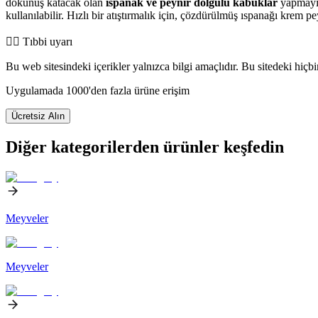
dokunuş katacak olan
ıspanak ve peynir dolgulu kabuklar
yapmayı d
kullanılabilir. Hızlı bir atıştırmalık için, çözdürülmüş ıspanağı krem pey
👨‍⚕️️ Tıbbi uyarı
Bu web sitesindeki içerikler yalnızca bilgi amaçlıdır. Bu sitedeki hiçb
Uygulamada 1000'den fazla ürüne erişim
Ücretsiz Alın
Diğer kategorilerden ürünler keşfedin
Meyveler
Meyveler