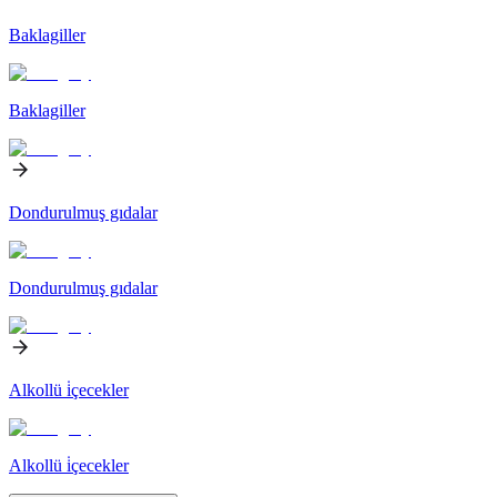
Baklagiller
Baklagiller
Dondurulmuş gıdalar
Dondurulmuş gıdalar
Alkollü i̇çecekler
Alkollü i̇çecekler