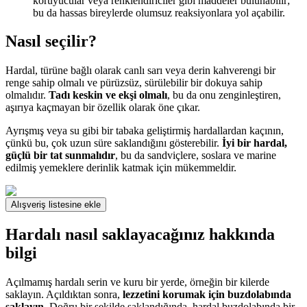
koruyucular veya renklendiriciler gibi maddeler bulunabilir;
bu da hassas bireylerde olumsuz reaksiyonlara yol açabilir.
Nasıl seçilir?
Hardal, türüne bağlı olarak canlı sarı veya derin kahverengi bir
renge sahip olmalı ve pürüzsüz, sürülebilir bir dokuya sahip
olmalıdır.
Tadı keskin ve ekşi olmalı
, bu da onu zenginleştiren,
aşırıya kaçmayan bir özellik olarak öne çıkar.
Ayrışmış veya su gibi bir tabaka geliştirmiş hardallardan kaçının,
çünkü bu, çok uzun süre saklandığını gösterebilir.
İyi bir hardal,
güçlü bir tat sunmalıdır
, bu da sandviçlere, soslara ve marine
edilmiş yemeklere derinlik katmak için mükemmeldir.
Alışveriş listesine ekle
Hardalı nasıl saklayacağınız hakkında
bilgi
Açılmamış hardalı serin ve kuru bir yerde, örneğin bir kilerde
saklayın. Açıldıktan sonra,
lezzetini korumak için buzdolabında
saklayın
. Doğru bir şekilde saklandığında, hardal buzdolabında bir