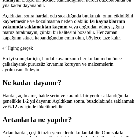
yıla kadar dayanabilir.
Açıldıktan sonra hardalı oda sıcaklığında bırakmak, onun etkinliğini
kaybetmesine ve bozulmasına neden olabilir.
Isı kaynaklarının
yakınında saklamaktan kaçının
veya doğrudan güneş ışığına
maruz bırakmayın, çünkü bu kalitesini bozabilir. Her zaman
kapağının sıkıca kapandığından emin olun, böylece taze kalır.
✅ İlginç gerçek
En iyi sonuçlar için, hardal kavanozunu her kullanımdan önce
çalkalayarak pürüzsüz kıvamını koruyun ve malzemelerin
ayrılmasını önleyin.
Ne kadar dayanır?
Hardal, açılmamış halde serin ve karanlık bir yerde saklandığında
genellikle
1-2 yıl
dayanır. Açıldıktan sonra, buzdolabında saklanmalı
ve
6-12 ay
içinde tüketilmelidir.
Artanlarla ne yapılır?
Artan hardal, çeşitli tuzlu yemeklerde kullanılabilir. Onu
salata