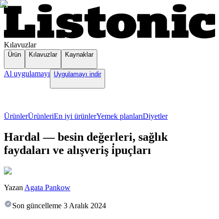
Kılavuzlar
Ürün
Kılavuzlar
Kaynaklar
Al uygulamayı
Uygulamayı indir
Ürünler
Ürünleri
En iyi ürünler
Yemek planları
Diyetler
Hardal — besin değerleri, sağlık
faydaları ve alışveriş i̇puçları
Yazan
Agata Pankow
Son güncelleme
3 Aralık 2024