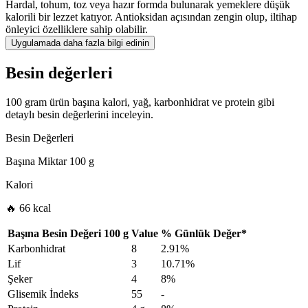
Hardal, tohum, toz veya hazır formda bulunarak yemeklere düşük
kalorili bir lezzet katıyor. Antioksidan açısından zengin olup, iltihap
önleyici özelliklere sahip olabilir.
Uygulamada daha fazla bilgi edinin
Besin değerleri
100 gram ürün başına kalori, yağ, karbonhidrat ve protein gibi
detaylı besin değerlerini inceleyin.
Besin Değerleri
Başına Miktar
100 g
Kalori
🔥 66 kcal
Başına Besin Değeri
100 g
Value
%
Günlük Değer
*
Karbonhidrat
8
2.91%
Lif
3
10.71%
Şeker
4
8%
Glisemik İndeks
55
-