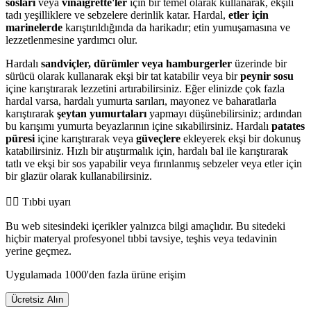
sosları
veya
vinaigrette'ler
için bir temel olarak kullanarak, ekşili
tadı yeşilliklere ve sebzelere derinlik katar. Hardal,
etler için
marinelerde
karıştırıldığında da harikadır; etin yumuşamasına ve
lezzetlenmesine yardımcı olur.
Hardalı
sandviçler, dürümler veya hamburgerler
üzerinde bir
sürücü olarak kullanarak ekşi bir tat katabilir veya bir
peynir sosu
içine karıştırarak lezzetini artırabilirsiniz. Eğer elinizde çok fazla
hardal varsa, hardalı yumurta sarıları, mayonez ve baharatlarla
karıştırarak
şeytan yumurtaları
yapmayı düşünebilirsiniz; ardından
bu karışımı yumurta beyazlarının içine sıkabilirsiniz. Hardalı
patates
püresi
içine karıştırarak veya
güveçlere
ekleyerek ekşi bir dokunuş
katabilirsiniz. Hızlı bir atıştırmalık için, hardalı bal ile karıştırarak
tatlı ve ekşi bir sos yapabilir veya fırınlanmış sebzeler veya etler için
bir glazür olarak kullanabilirsiniz.
👨‍⚕️️ Tıbbi uyarı
Bu web sitesindeki içerikler yalnızca bilgi amaçlıdır. Bu sitedeki
hiçbir materyal profesyonel tıbbi tavsiye, teşhis veya tedavinin
yerine geçmez.
Uygulamada 1000'den fazla ürüne erişim
Ücretsiz Alın