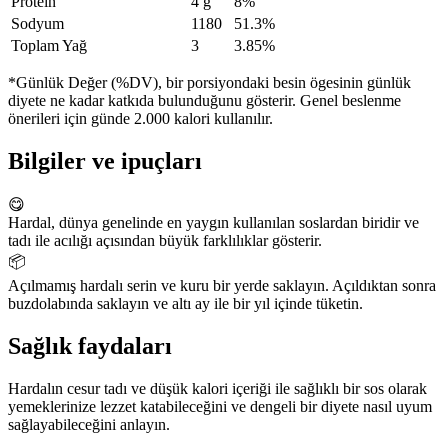
Protein
4 g
8%
Sodyum
1180
51.3%
Toplam Yağ
3
3.85%
*Günlük Değer (%DV), bir porsiyondaki besin ögesinin günlük
diyete ne kadar katkıda bulunduğunu gösterir. Genel beslenme
önerileri için günde 2.000 kalori kullanılır.
Bilgiler ve ipuçları
😋
Hardal, dünya genelinde en yaygın kullanılan soslardan biridir ve
tadı ile acılığı açısından büyük farklılıklar gösterir.
📦
Açılmamış hardalı serin ve kuru bir yerde saklayın. Açıldıktan sonra
buzdolabında saklayın ve altı ay ile bir yıl içinde tüketin.
Sağlık faydaları
Hardalın cesur tadı ve düşük kalori içeriği ile sağlıklı bir sos olarak
yemeklerinize lezzet katabileceğini ve dengeli bir diyete nasıl uyum
sağlayabileceğini anlayın.