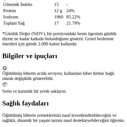
Glisemik İndeks
15
-
Protein
12 g
24%
Sodyum
1960
85.22%
Toplam Yağ
17
21.79%
*Günlük Değer (%DV), bir porsiyondaki besin ögesinin günlük
diyete ne kadar katkıda bulunduğunu gösterir. Genel beslenme
önerileri için günde 2.000 kalori kullanılır.
Bilgiler ve ipuçları
😋
Öğütülmüş biberin acılık seviyesi, kullanılan biber türüne bağlı
olarak değişiklik gösterebilir.
📦
Serin ve karanlık bir yerde saklayın.
Sağlık faydaları
Öğütülmüş biberin yemeklerinizi nasıl lezzetlendirebileceğini ve
sağlıklı, dinamik bir yaşam tarzını nasıl destekleyebileceğini öğrenin.