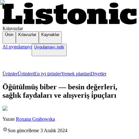
Kılavuzlar
Ürün
Kılavuzlar
Kaynaklar
Al uygulamayı
Uygulamayı indir
Ürünler
Ürünleri
En iyi ürünler
Yemek planları
Diyetler
Öğütülmüş biber — besin değerleri,
sağlık faydaları ve alışveriş i̇puçları
Yazan
Roxana Grabowska
Son güncelleme
3 Aralık 2024