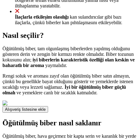
bölgelerle temas etmesi durumunda yanma hissi veya
iltihaplanma yaratabilir.
İlaçlarla etkileşim olasılığı
kan sulandırıcılar gibi bazı
ilaçlarla, çünkü biberler kan pıhtılaşmasını etkileyebilir.
Nasıl seçilir?
Öğütülmüş biber, tam olgunlaşmış biberlerden yapılmış olduğunu
gösteren derin ve zengin bir kırmızı renkte olmalıdır. Biber tozunun
kokusunu alın;
iyi biberlerin karakteristik özelliği olan keskin ve
baharatlı bir aroma
yaymalıdır.
Rengi soluk ve aroması zayıf olan öğütülmüş biber satın almayın,
çünkü bu genellikle bayat olduğunu gösterir ve yemeklerde istenen
sıcaklığı veya lezzeti sağlamaz.
İyi bir öğütülmüş biber güçlü
olmalı
ve yemeklere canlı bir sıcaklık katmalıdır.
Alışveriş listesine ekle
Öğütülmüş biber nasıl saklanır
Öğütülmüş biber, hava geçirmez bir kapta serin ve karanlık bir yerde