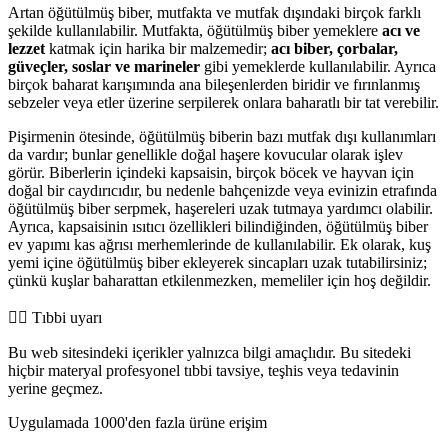
Artan öğütülmüş biber, mutfakta ve mutfak dışındaki birçok farklı
şekilde kullanılabilir. Mutfakta, öğütülmüş biber yemeklere
acı ve
lezzet
katmak için harika bir malzemedir;
acı biber, çorbalar,
güveçler, soslar ve marineler
gibi yemeklerde kullanılabilir. Ayrıca
birçok baharat karışımında ana bileşenlerden biridir ve fırınlanmış
sebzeler veya etler üzerine serpilerek onlara baharatlı bir tat verebilir.
Pişirmenin ötesinde, öğütülmüş biberin bazı mutfak dışı kullanımları
da vardır; bunlar genellikle doğal haşere kovucular olarak işlev
görür. Biberlerin içindeki kapsaisin, birçok böcek ve hayvan için
doğal bir caydırıcıdır, bu nedenle bahçenizde veya evinizin etrafında
öğütülmüş biber serpmek, haşereleri uzak tutmaya yardımcı olabilir.
Ayrıca, kapsaisinin ısıtıcı özellikleri bilindiğinden, öğütülmüş biber
ev yapımı kas ağrısı merhemlerinde de kullanılabilir. Ek olarak, kuş
yemi içine öğütülmüş biber ekleyerek sincapları uzak tutabilirsiniz;
çünkü kuşlar baharattan etkilenmezken, memeliler için hoş değildir.
👨‍⚕️️ Tıbbi uyarı
Bu web sitesindeki içerikler yalnızca bilgi amaçlıdır. Bu sitedeki
hiçbir materyal profesyonel tıbbi tavsiye, teşhis veya tedavinin
yerine geçmez.
Uygulamada 1000'den fazla ürüne erişim