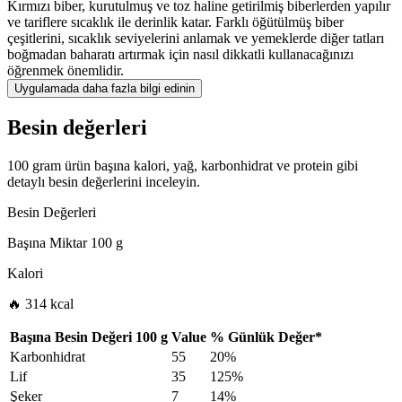
Kırmızı biber, kurutulmuş ve toz haline getirilmiş biberlerden yapılır
ve tariflere sıcaklık ile derinlik katar. Farklı öğütülmüş biber
çeşitlerini, sıcaklık seviyelerini anlamak ve yemeklerde diğer tatları
boğmadan baharatı artırmak için nasıl dikkatli kullanacağınızı
öğrenmek önemlidir.
Uygulamada daha fazla bilgi edinin
Besin değerleri
100 gram ürün başına kalori, yağ, karbonhidrat ve protein gibi
detaylı besin değerlerini inceleyin.
Besin Değerleri
Başına Miktar
100 g
Kalori
🔥 314 kcal
Başına Besin Değeri
100 g
Value
%
Günlük Değer
*
Karbonhidrat
55
20%
Lif
35
125%
Şeker
7
14%