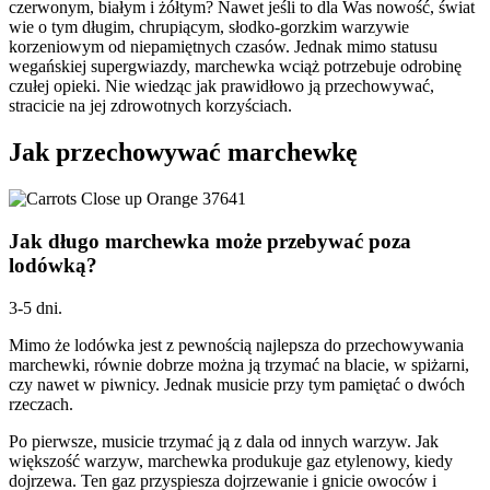
czerwonym, białym i żółtym? Nawet jeśli to dla Was nowość, świat
wie o tym długim, chrupiącym, słodko-gorzkim warzywie
korzeniowym od niepamiętnych czasów. Jednak mimo statusu
wegańskiej supergwiazdy, marchewka wciąż potrzebuje odrobinę
czułej opieki. Nie wiedząc jak prawidłowo ją przechowywać,
stracicie na jej zdrowotnych korzyściach.
Jak przechowywać marchewkę
Jak długo marchewka może przebywać poza
lodówką?
3-5 dni.
Mimo że lodówka jest z pewnością najlepsza do przechowywania
marchewki, równie dobrze można ją trzymać na blacie, w spiżarni,
czy nawet w piwnicy.
Jednak musicie przy tym pamiętać o dwóch
rzeczach.
Po pierwsze, musicie trzymać ją z dala od innych warzyw.
Jak
większość warzyw, marchewka produkuje gaz etylenowy, kiedy
dojrzewa. Ten gaz przyspiesza dojrzewanie i gnicie owoców i