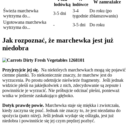
W zamrażalce
lodówką
lodówce
Świeża marchewka
3-4
Do roku (po
3-5 dni
wytrzyma do...
tygodnie
zblanszowaniu)
Ugotowana marchewka
-
3-5 dni
Do roku
wytrzyma do...
Jak rozpoznać, że marchewka jest już
niedobra
Przyjrzyjcie jej się.
Na niektórych marchewkach mogą się pojawić
ciemne plamki. To niekoniecznie znaczy, że marchew jest do
wyrzucenia. Po prostu odetnijcie nieświeże fragmenty.
Jeśli jednak
widzicie pleśń na jakiejkolwiek z nich, zdecydowanie są zepsute i
powinniście je wyrzucić. Nie próbujcie odcinać pleśni, ponieważ
wnika w jedzenie zaskakująco głęboko.
Dotyk prawdę powie.
Marchewka staje się miękka i zwiotczała,
kiedy zaczyna się psuć. Jednak nie znaczy to, że jest niezdatna do
spożycia (patrz niżej).
Jeśli jednak wydaje się oślizgła, jest już
niedobra i powinniście się jej czym prędzej pozbyć.