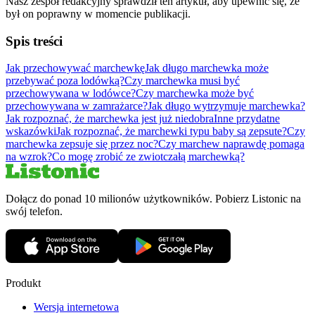
Nasz zespół redakcyjny sprawdził ten artykuł, aby upewnić się, że
był on poprawny w momencie publikacji.
Spis treści
Jak przechowywać marchewkę
Jak długo marchewka może
przebywać poza lodówką?
Czy marchewka musi być
przechowywana w lodówce?
Czy marchewka może być
przechowywana w zamrażarce?
Jak długo wytrzymuje marchewka?
Jak rozpoznać, że marchewka jest już niedobra
Inne przydatne
wskazówki
Jak rozpoznać, że marchewki typu baby są zepsute?
Czy
marchewka zepsuje się przez noc?
Czy marchew naprawdę pomaga
na wzrok?
Co mogę zrobić ze zwiotczałą marchewką?
Dołącz do ponad 10 milionów użytkowników. Pobierz Listonic na
swój telefon.
Produkt
Wersja internetowa