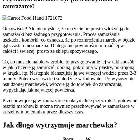
zamrażarce?
Oczywiście!
Ale nie myślcie, że możecie po prostu włożyć ją do
zamrażarki bez żadnego przygotowania. Proces zamrażania
uszkadza komórki, co oznacza, że po rozmrożeniu marchew będzie
gąbczasta i niesmaczna. Dlatego nie powinniście mrozić jej w
całości i świeżej, prosto ze sklepu spożywczego.
To, co musicie najpierw zrobić, to przygotowanie jej w taki sposób,
w jaki chcecie ją zamrozić: obraną, pokrojoną w plastry, pokrojoną
w krążki, itp. Następnie blanszujcie ją we wrzącej wodzie przez 2-3
minuty. Potem wysuszcie i schłodźcie w lodowatej.
Po wysuszeniu
ostudzonej marchewki, włóżcie ją do torebek do zamrażania,
wypychając jak najwięcej powietrza.
Przechowujcie ją w zamrażarce maksymalnie przez rok.
Ugotowane
resztki marchewki można również przechowywać w zamrażarce w
szczelnym pojemniku przez dłuższy czas.
Jak długo wytrzymuje marchewka?
Poza
W