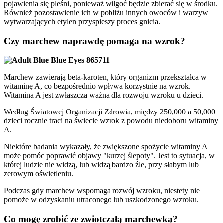
pojawienia się pleśni, ponieważ wilgoć będzie zbierać się w środku.
Również pozostawienie ich w pobliżu innych owoców i warzyw
wytwarzających etylen przyspieszy proces gnicia.
Czy marchew naprawdę pomaga na wzrok?
Marchew zawierają beta-karoten, który organizm przekształca w
witaminę A, co bezpośrednio wpływa korzystnie na wzrok.
Witamina A jest zwłaszcza ważna dla rozwoju wzroku u dzieci.
Według Światowej Organizacji Zdrowia, między 250,000 a 50,000
dzieci rocznie traci na świecie wzrok z powodu niedoboru witaminy
A.
Niektóre badania wykazały, że zwiększone spożycie witaminy A
może pomóc poprawić objawy "kurzej ślepoty". Jest to sytuacja, w
której ludzie nie widzą, lub widzą bardzo źle, przy słabym lub
zerowym oświetleniu.
Podczas gdy marchew wspomaga rozwój wzroku, niestety nie
pomoże w odzyskaniu utraconego lub uszkodzonego wzroku.
Co mogę zrobić ze zwiotczałą marchewką?