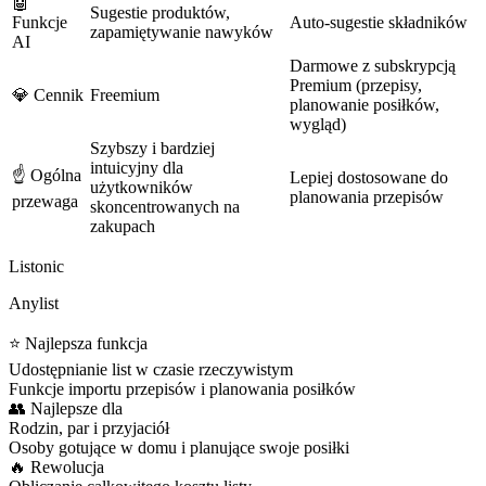
🤖
Sugestie produktów,
Funkcje
Auto-sugestie składników
zapamiętywanie nawyków
AI
Darmowe z subskrypcją
Premium (przepisy,
💎 Cennik
Freemium
planowanie posiłków,
wygląd)
Szybszy i bardziej
intuicyjny dla
☝️ Ogólna
Lepiej dostosowane do
użytkowników
planowania przepisów
przewaga
skoncentrowanych na
zakupach
Listonic
Anylist
⭐ Najlepsza funkcja
Udostępnianie list w czasie rzeczywistym
Funkcje importu przepisów i planowania posiłków
👥 Najlepsze dla
Rodzin, par i przyjaciół
Osoby gotujące w domu i planujące swoje posiłki
🔥 Rewolucja