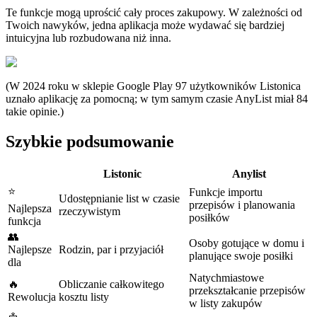
Te funkcje mogą uprościć cały proces zakupowy. W zależności od
Twoich nawyków, jedna aplikacja może wydawać się bardziej
intuicyjna lub rozbudowana niż inna.
(W 2024 roku w sklepie Google Play 97 użytkowników Listonica
uznało aplikację za pomocną; w tym samym czasie AnyList miał 84
takie opinie.)
Szybkie podsumowanie
Listonic
Anylist
⭐
Funkcje importu
Udostępnianie list w czasie
przepisów i planowania
Najlepsza
rzeczywistym
posiłków
funkcja
👥
Osoby gotujące w domu i
Najlepsze
Rodzin, par i przyjaciół
planujące swoje posiłki
dla
Natychmiastowe
🔥
Obliczanie całkowitego
przekształcanie przepisów
Rewolucja
kosztu listy
w listy zakupów