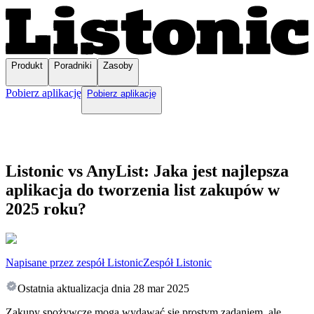
Produkt
Poradniki
Zasoby
Pobierz aplikację
Pobierz aplikację
Listonic vs AnyList: Jaka jest najlepsza
aplikacja do tworzenia list zakupów w
2025 roku?
Napisane przez zespół Listonic
Zespół Listonic
Ostatnia aktualizacja dnia
28 mar 2025
Zakupy spożywcze mogą wydawać się prostym zadaniem, ale