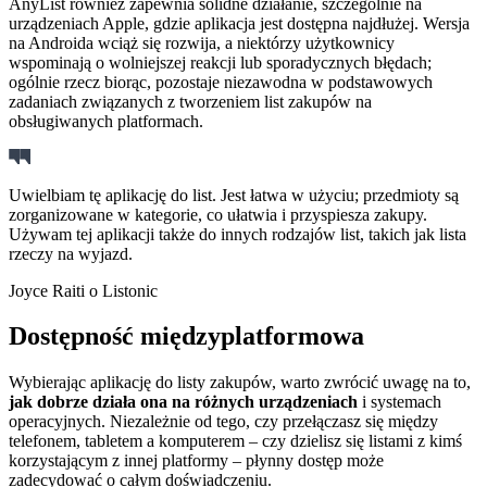
AnyList również zapewnia solidne działanie, szczególnie na
urządzeniach Apple, gdzie aplikacja jest dostępna najdłużej. Wersja
na Androida wciąż się rozwija, a niektórzy użytkownicy
wspominają o wolniejszej reakcji lub sporadycznych błędach;
ogólnie rzecz biorąc, pozostaje niezawodna w podstawowych
zadaniach związanych z tworzeniem list zakupów na
obsługiwanych platformach.
Uwielbiam tę aplikację do list. Jest łatwa w użyciu; przedmioty są
zorganizowane w kategorie, co ułatwia i przyspiesza zakupy.
Używam tej aplikacji także do innych rodzajów list, takich jak lista
rzeczy na wyjazd.
Joyce Raiti o Listonic
Dostępność międzyplatformowa
Wybierając aplikację do listy zakupów, warto zwrócić uwagę na to,
jak dobrze działa ona na różnych urządzeniach
i systemach
operacyjnych. Niezależnie od tego, czy przełączasz się między
telefonem, tabletem a komputerem – czy dzielisz się listami z kimś
korzystającym z innej platformy – płynny dostęp może
zadecydować o całym doświadczeniu.