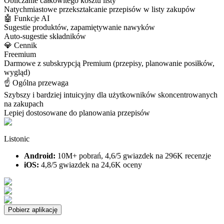
Obliczanie całkowitego kosztu listy
Natychmiastowe przekształcanie przepisów w listy zakupów
🤖 Funkcje AI
Sugestie produktów, zapamiętywanie nawyków
Auto-sugestie składników
💎 Cennik
Freemium
Darmowe z subskrypcją Premium (przepisy, planowanie posiłków,
wygląd)
☝️ Ogólna przewaga
Szybszy i bardziej intuicyjny dla użytkowników skoncentrowanych
na zakupach
Lepiej dostosowane do planowania przepisów
Listonic
Android:
10M+ pobrań, 4,6/5 gwiazdek na 296K recenzje
iOS:
4,8/5 gwiazdek na 24,6K oceny
Pobierz aplikację