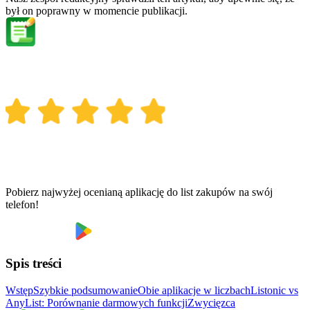
był on poprawny w momencie publikacji.
Pobierz najwyżej ocenianą aplikację do list zakupów na swój
telefon!
Spis treści
Wstęp
Szybkie podsumowanie
Obie aplikacje w liczbach
Listonic vs
AnyList: Porównanie darmowych funkcji
Zwycięzca