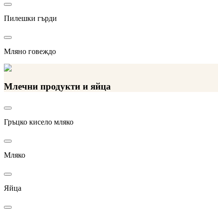
Пилешки гърди
Мляно говеждо
Млечни продукти и яйца
Гръцко кисело мляко
Мляко
Яйца