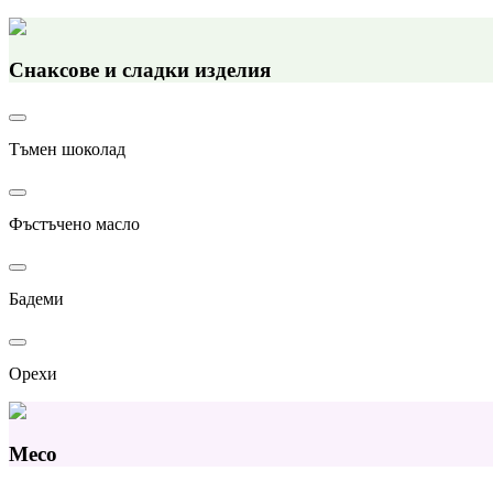
Снаксове и сладки изделия
Тъмен шоколад
Фъстъчено масло
Бадеми
Орехи
Месо