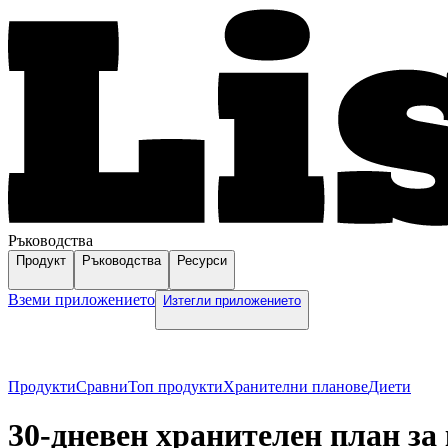
Ръководства
Продукт
Ръководства
Ресурси
Вземи приложението
Изтегли приложението
Продукти
Сравни
Топ продукти
Хранителни планове
Диети
30-дневен хранителен план за