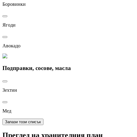
Боровинки
Ягоди
Авокадо
Подправки, сосове, масла
Зехтин
Мед
Запази този списък
Преглед на хранителния план