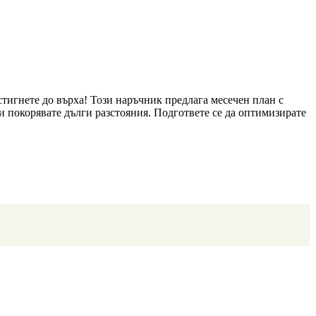
тигнете до върха! Този наръчник предлага месечен план с
ли покорявате дълги разстояния. Подгответе се да оптимизирате