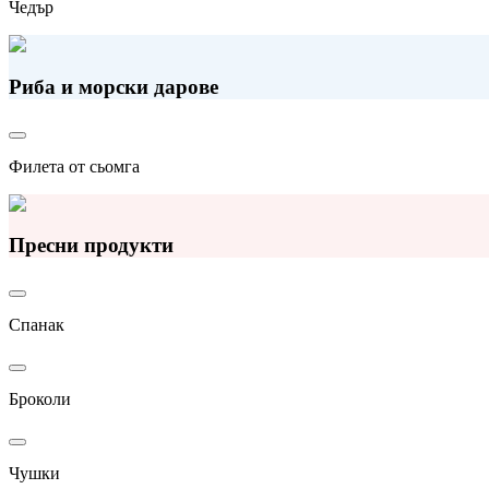
Чедър
Риба и морски дарове
Филета от сьомга
Пресни продукти
Спанак
Броколи
Чушки