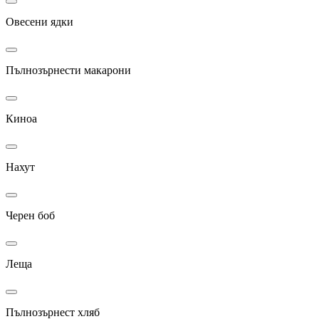
Овесени ядки
Пълнозърнести макарони
Киноа
Нахут
Черен боб
Леща
Пълнозърнест хляб