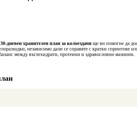
т
30-дневен хранителен план за колоездачи
ще ви помогне да дос
велоразходки, независимо дали се справяте с кратки спринтове и
баланс между въглехидрати, протеини и здравословни мазнини.
план