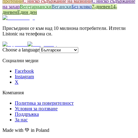
протеини
С ниско съдържание на мазнини
С ниско съдържание
на захар
Вегетариански
Вегански
Без мляко
7-дневен
14-
дневен
Един ден
Присъедини се към над 10 милиона потребители. Изтегли
Listonic на телефона си.
Choose a language
Социални медии
Facebook
Instagram
X
Компания
Политика за поверителност
Условия за ползване
Поддръжка
За нас
Made with
💚
in Poland