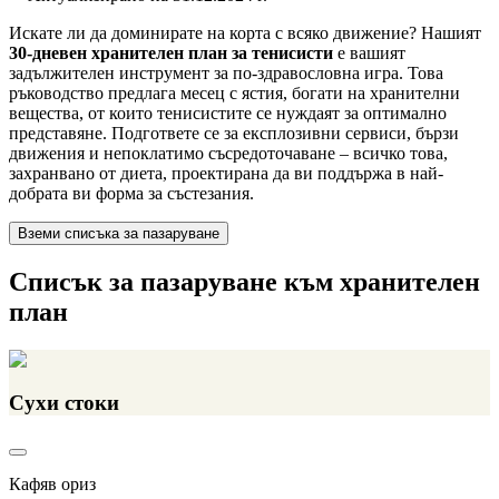
Искате ли да доминирате на корта с всяко движение? Нашият
30-дневен хранителен план за тенисисти
е вашият
задължителен инструмент за по-здравословна игра. Това
ръководство предлага месец с ястия, богати на хранителни
вещества, от които тенисистите се нуждаят за оптимално
представяне. Подгответе се за експлозивни сервиси, бързи
движения и непоклатимо съсредоточаване – всичко това,
захранвано от диета, проектирана да ви поддържа в най-
добрата ви форма за състезания.
Вземи списъка за пазаруване
Списък за пазаруване към хранителен
план
Сухи стоки
Кафяв ориз