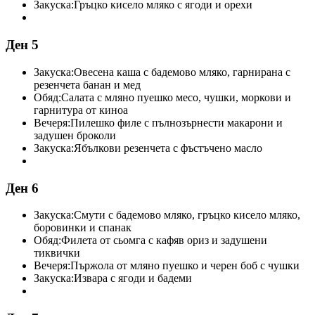
Закуска:
Гръцко кисело мляко с ягоди и орехи
Ден 5
Закуска:
Овесена каша с бадемово мляко, гарнирана с
резенчета банан и мед
Обяд:
Салата с мляно пуешко месо, чушки, моркови и
гарнитура от киноа
Вечеря:
Пилешко филе с пълнозърнести макарони и
задушен броколи
Закуска:
Ябълкови резенчета с фъстъчено масло
Ден 6
Закуска:
Смути с бадемово мляко, гръцко кисело мляко,
боровинки и спанак
Обяд:
Филета от сьомга с кафяв ориз и задушени
тиквички
Вечеря:
Пържола от мляно пуешко и черен боб с чушки
Закуска:
Извара с ягоди и бадеми