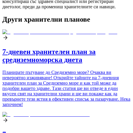
консултираш със здравен специалист или регистриран
диетолог, преди да промениш хранителните си навици.
Други хранителни планове
7-дневен хранителен план за
средиземноморска диета
Планирате пътуване до Средиземно море? Очаква ви
невероятно изживяване! Открийте тайните на 7-дневния
хранителен план за Средиземно море и как той може да
подобри вашето здраве. Тази статия ще ви отведе в един
вкусен свят на хранителни храни и ще ви покаже как да
превърнете тези ястия в ефективен списък за пазаруване. Нека
започнем!