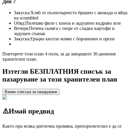
Ден 7
Закуска:
Хляб от пълнозърнесто брашно с авокадо и яйца
на scrambled
Обяд:
Пилешко филе с киноа и задушено къдраво зеле
Вечеря:
Печена сьомга с пюре от сладки картофи и
задушен спанак
Закуска:
Гръцко кисело мляко с боровинки и орехи
Повторете този план 4 пъти, за да завършите 30-дневния
хранителен план.
Изтегли БЕЗПЛАТНИЯ списък за
пазаруване за този хранителен план
Вземи списъка за пазаруване
⚠️
Имай предвид
Както при всяка диетична промяна, препоръчително е да се