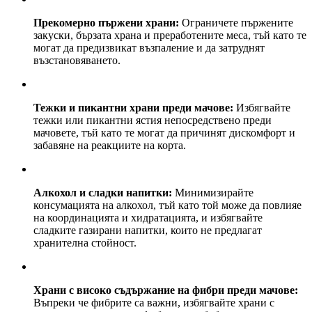
Прекомерно пържени храни:
Ограничете пържените
закуски, бързата храна и преработените меса, тъй като те
могат да предизвикат възпаление и да затруднят
възстановяването.
Тежки и пикантни храни преди мачове:
Избягвайте
тежки или пикантни ястия непосредствено преди
мачовете, тъй като те могат да причинят дискомфорт и
забавяне на реакциите на корта.
Алкохол и сладки напитки:
Минимизирайте
консумацията на алкохол, тъй като той може да повлияе
на координацията и хидратацията, и избягвайте
сладките газирани напитки, които не предлагат
хранителна стойност.
Храни с високо съдържание на фибри преди мачове:
Въпреки че фибрите са важни, избягвайте храни с