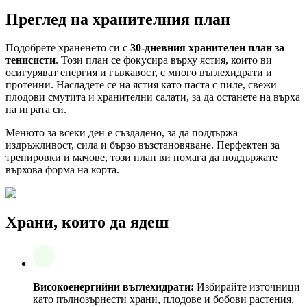
Преглед на хранителния план
Подобрете храненето си с
30-дневния хранителен план за
тенисисти
. Този план се фокусира върху ястия, които ви
осигуряват енергия и гъвкавост, с много въглехидрати и
протеини. Насладете се на ястия като паста с пиле, свежи
плодови смутита и хранителни салати, за да останете на върха
на играта си.
Менюто за всеки ден е създадено, за да поддържа
издръжливост, сила и бързо възстановяване. Перфектен за
тренировки и мачове, този план ви помага да поддържате
върхова форма на корта.
Храни, които да ядеш
Високоенергийни въглехидрати:
Избирайте източници
като пълнозърнести храни, плодове и бобови растения,