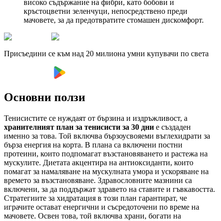
високо съдържание на фибри, като бобови и
кръстоцветни зеленчуци, непосредствено преди
мачовете, за да предотвратите стомашен дискомфорт.
Присъедини се към над 20 милиона умни купувачи по света
Основни ползи
Тенисистите се нуждаят от бързина и издръжливост, а
хранителният план за тенисисти за 30 дни
е създаден
именно за това. Той включва бързоусвояеми въглехидрати за
бърза енергия на корта. В плана са включени постни
протеини, които подпомагат възстановяването и растежа на
мускулите. Диетата акцентира на антиоксиданти, които
помагат за намаляване на мускулната умора и ускоряване на
времето за възстановяване. Здравословните мазнини са
включени, за да поддържат здравето на ставите и гъвкавостта.
Стратегиите за хидратация в този план гарантират, че
играчите остават енергични и съсредоточени по време на
мачовете. Освен това, той включва храни, богати на