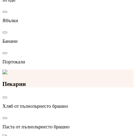
Ябълки
Банани
Портокали
Пекарни
Хляб от пълнозърнесто брашно
Паста от пълнозърнесто брашно