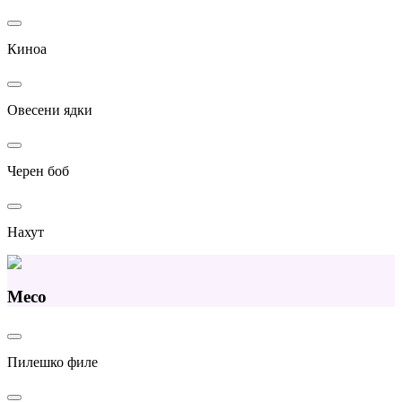
Киноа
Овесени ядки
Черен боб
Нахут
Месо
Пилешко филе