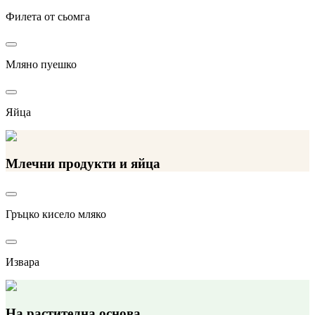
Филета от сьомга
Мляно пуешко
Яйца
Млечни продукти и яйца
Гръцко кисело мляко
Извара
На растителна основа