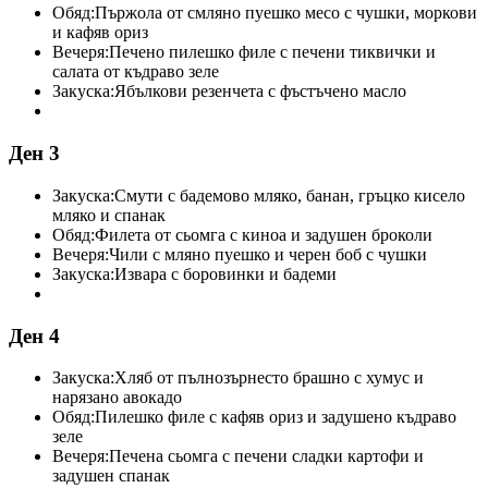
Обяд:
Пържола от смляно пуешко месо с чушки, моркови
и кафяв ориз
Вечеря:
Печено пилешко филе с печени тиквички и
салата от къдраво зеле
Закуска:
Ябълкови резенчета с фъстъчено масло
Ден 3
Закуска:
Смути с бадемово мляко, банан, гръцко кисело
мляко и спанак
Обяд:
Филета от сьомга с киноа и задушен броколи
Вечеря:
Чили с мляно пуешко и черен боб с чушки
Закуска:
Извара с боровинки и бадеми
Ден 4
Закуска:
Хляб от пълнозърнесто брашно с хумус и
нарязано авокадо
Обяд:
Пилешко филе с кафяв ориз и задушено къдраво
зеле
Вечеря:
Печена сьомга с печени сладки картофи и
задушен спанак