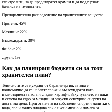
електролити, за да предотвратят крампи и да поддържат
баланса на течностите.
Препоръчително разпределение на хранителните вещества
Протеин
:
45
%
Мазнини
:
22
%
Въглехидрати
:
30
%
Фибри
:
2
%
Други
:
1
%
Как да планираш бюджета си за този
хранителен план?
Тенисистите се нуждаят от бърза енергия, затова е
икономично да се набавят сложни въглехидрати като
пълнозърнеста паста и сладки картофи. Закупуването на ядки
и семена на едро за междинни закуски осигурява енергия на
достъпна цена. Приготвянето на собствени спортни напитки с
вода, сол и малко плодова сок е икономично и помага за