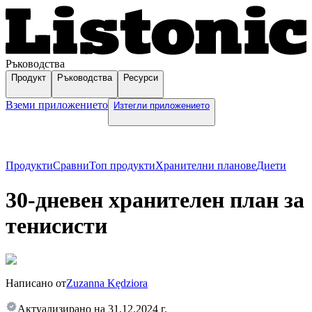
Ръководства
Продукт
Ръководства
Ресурси
Вземи приложението
Изтегли приложението
Продукти
Сравни
Топ продукти
Хранителни планове
Диети
30-дневен хранителен план за
тенисисти
Написано от
Zuzanna Kędziora
Актуализирано на
31.12.2024 г.