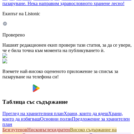
пазаруване. Нека направим здравословното хранене лесно!
Екипът на Listonic
Проверено
Нашият редакционен екип провери тази статия, за да се увери,
че е била точна към момента на публикуването ѝ.
Вземете най-високо оцененото приложение за списък за
пазаруване на телефона си!
Таблица със съдържание
Преглед на хранителния план
Храни, които да ядеш
Храни,
които да избягваш
Основни ползи
Предложение за хранителен
план
Безглутенов
Hисковъглехидратен
Високо съдържание на