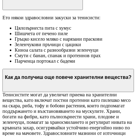
Ето някои здравословни закуски за тенисисти:
Цялозърнеста пита с хумус
Шишчета от печено пиле
Гръцко кисело мляко с нарязани праскови
Зеленчукови пръчици с цацики
Киноа салата с разнообразни зеленчуци
Смути с банан, спанак и протеинов прах
Парченца портокал с бадеми
Как да получиш още повече хранителни вещества?
Тенисистите могат да увеличат приема на хранителни
вещества, като включат постни протеини като пилешко месо
на скара, риба, тофу и бобови растения, които подпомагат
поддържането и възстановяването на мускулите. Храни,
богати на фибри, като пълнозърнести храни, плодове и
зеленчуци, помагат за храносмилането и регулират нивата на
кръвната захар, осигурявайки устойчиво енергийно ниво по
време на мачовете. Здравословните мазнини от източници