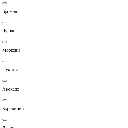
Броколи
Чушки
Моркови
Цукини
Авокадо
Боровинки
Ягоди