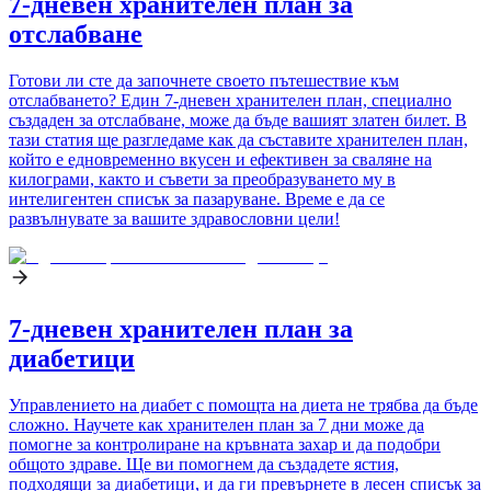
7-дневен хранителен план за
отслабване
Готови ли сте да започнете своето пътешествие към
отслабването? Един 7-дневен хранителен план, специално
създаден за отслабване, може да бъде вашият златен билет. В
тази статия ще разгледаме как да съставите хранителен план,
който е едновременно вкусен и ефективен за сваляне на
килограми, както и съвети за преобразуването му в
интелигентен списък за пазаруване. Време е да се
развълнувате за вашите здравословни цели!
7-дневен хранителен план за
диабетици
Управлението на диабет с помощта на диета не трябва да бъде
сложно. Научете как хранителен план за 7 дни може да
помогне за контролиране на кръвната захар и да подобри
общото здраве. Ще ви помогнем да създадете ястия,
подходящи за диабетици, и да ги превърнете в лесен списък за