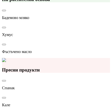
Бадемово мляко
Хумус
Фъстъчено масло
Пресни продукти
Спанак
Кале