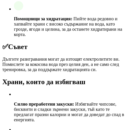
Помощници за хидратация:
Пийте вода редовно и
хапвайте храни с високо съдържание на вода, като
грозде, ягоди и целина, за да останете хидратирани на
корта.
✅
Съвет
Дългите разигравания могат да изтощят електролитите ви.
Помислете за кокосова вода през целия ден, а не само след
тренировка, за да поддържате хидратацията си.
Храни, които да избягваш
Силно преработени закуски:
Избягвайте чипсове,
бисквити и сладки зърнени закуски, тъй като те
предлагат празни калории и могат да доведат до спад в
енергията.