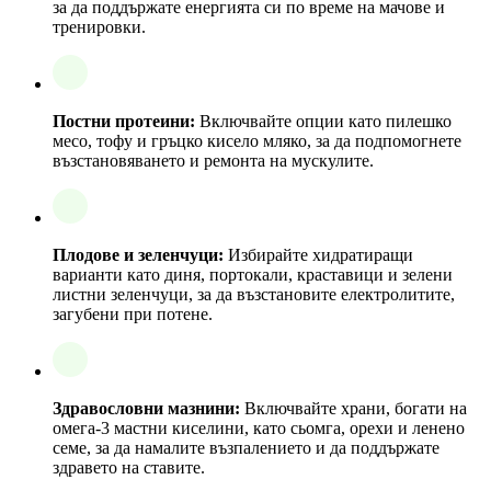
за да поддържате енергията си по време на мачове и
тренировки.
Постни протеини:
Включвайте опции като пилешко
месо, тофу и гръцко кисело мляко, за да подпомогнете
възстановяването и ремонта на мускулите.
Плодове и зеленчуци:
Избирайте хидратиращи
варианти като диня, портокали, краставици и зелени
листни зеленчуци, за да възстановите електролитите,
загубени при потене.
Здравословни мазнини:
Включвайте храни, богати на
омега-3 мастни киселини, като сьомга, орехи и ленено
семе, за да намалите възпалението и да поддържате
здравето на ставите.