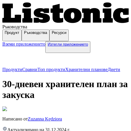
Ръководства
Продукт
Ръководства
Ресурси
Вземи приложението
Изтегли приложението
Продукти
Сравни
Топ продукти
Хранителни планове
Диети
30-дневен хранителен план за
закуска
Написано от
Zuzanna Kędziora
Актуализирано на
31.12.2024 г.