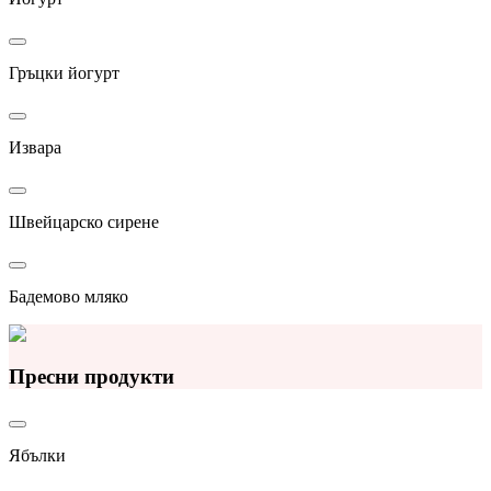
Гръцки йогурт
Извара
Швейцарско сирене
Бадемово мляко
Пресни продукти
Ябълки