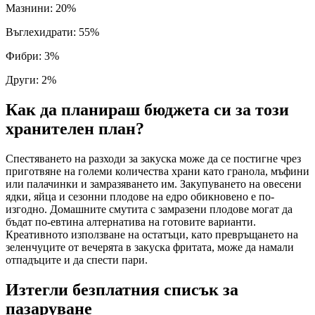
Мазнини
:
20
%
Въглехидрати
:
55
%
Фибри
:
3
%
Други
:
2
%
Как да планираш бюджета си за този
хранителен план?
Спестяването на разходи за закуска може да се постигне чрез
приготвяне на големи количества храни като гранола, мъфини
или палачинки и замразяването им. Закупуването на овесени
ядки, яйца и сезонни плодове на едро обикновено е по-
изгодно. Домашните смутита с замразени плодове могат да
бъдат по-евтина алтернатива на готовите варианти.
Креативното използване на остатъци, като превръщането на
зеленчуците от вечерята в закуска фритата, може да намали
отпадъците и да спести пари.
Изтегли безплатния списък за
пазаруване