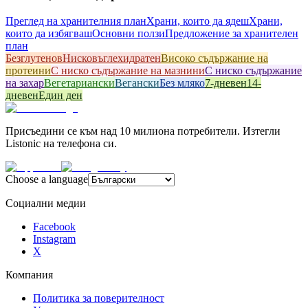
Преглед на хранителния план
Храни, които да ядеш
Храни,
които да избягваш
Основни ползи
Предложение за хранителен
план
Безглутенов
Hисковъглехидратен
Високо съдържание на
протеини
С ниско съдържание на мазнини
С ниско съдържание
на захар
Вегетариански
Вегански
Без мляко
7-дневен
14-
дневен
Един ден
Присъедини се към над 10 милиона потребители. Изтегли
Listonic на телефона си.
Choose a language
Социални медии
Facebook
Instagram
X
Компания
Политика за поверителност