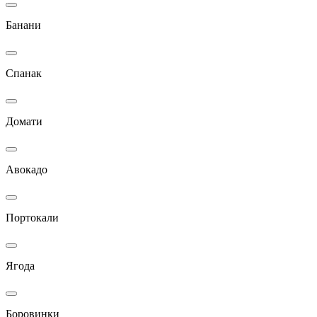
Банани
Спанак
Домати
Авокадо
Портокали
Ягода
Боровинки