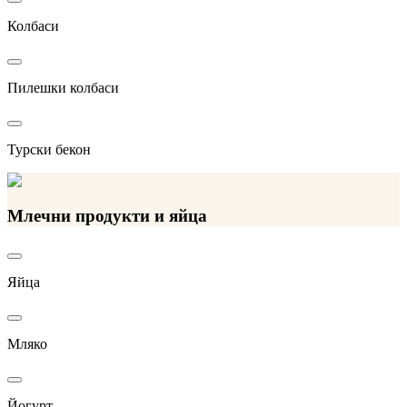
Колбаси
Пилешки колбаси
Турски бекон
Млечни продукти и яйца
Яйца
Мляко
Йогурт