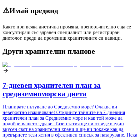
⚠️
Имай предвид
Както при всяка диетична промяна, препоръчително е да се
консултираш със здравен специалист или регистриран
диетолог, преди да промениш хранителните си навици.
Други хранителни планове
7-дневен хранителен план за
средиземноморска диета
Планирате пътуване до Средиземно море? Очаква ви
невероятно изживяване! Открийте тайните на 7-дневния
хранителен план за Средиземно море и как той може да
подобри вашето здраве. Тази статия ще ви отведе в един
вкусен свят на хранителни храни и ще ви покаже как да
превърнете тези ястия в ефективен списък за пазаруване. Нека