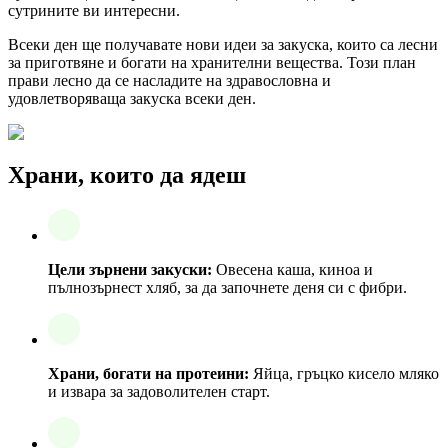
сутрините ви интересни.
Всеки ден ще получавате нови идеи за закуска, които са лесни
за приготвяне и богати на хранителни вещества. Този план
прави лесно да се насладите на здравословна и
удовлетворяваща закуска всеки ден.
Храни, които да ядеш
Цели зърнени закуски:
Овесена каша, киноа и
пълнозърнест хляб, за да започнете деня си с фибри.
Храни, богати на протеини:
Яйца, гръцко кисело мляко
и извара за задоволителен старт.