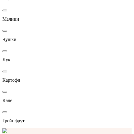
Малини
Чушки
Лук
Картофи
Кале
Грейпфрут