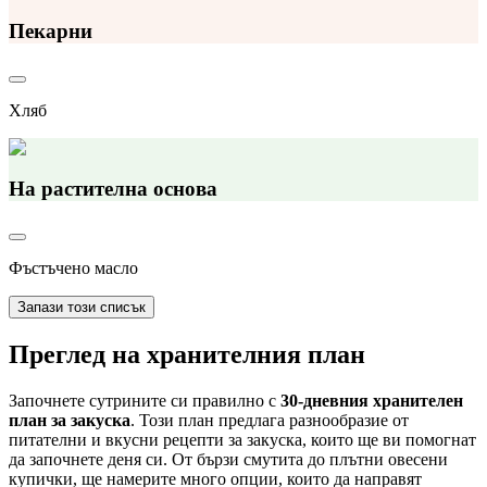
Пекарни
Хляб
На растителна основа
Фъстъчено масло
Запази този списък
Преглед на хранителния план
Започнете сутрините си правилно с
30-дневния хранителен
план за закуска
. Този план предлага разнообразие от
питателни и вкусни рецепти за закуска, които ще ви помогнат
да започнете деня си. От бързи смутита до плътни овесени
купички, ще намерите много опции, които да направят