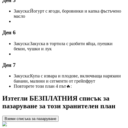
Ден 5
Закуска:
Йогурт с ягоди, боровинки и капка фъстъчено
масло
Ден 6
Закуска:
Закуска в тортила с разбити яйца, пуешки
бекон, чушки и лук
Ден 7
Закуска:
Купа с извара и плодове, включваща нарязани
банани, малини и сегменти от грейпфрут
Повторете този план 4 път
🔥:
Изтегли БЕЗПЛАТНИЯ списък за
пазаруване за този хранителен план
Вземи списъка за пазаруване