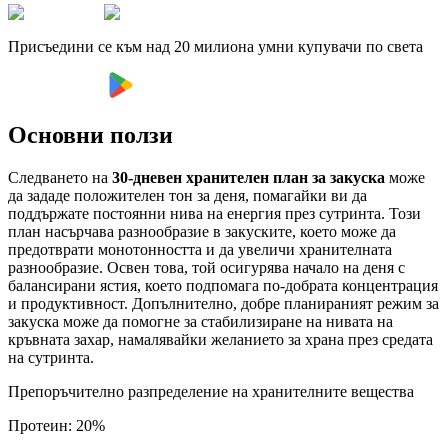
Присъедини се към над 20 милиона умни купувачи по света
Основни ползи
Следването на
30-дневен хранителен план за закуска
може
да зададе положителен тон за деня, помагайки ви да
поддържате постоянни нива на енергия през сутринта. Този
план насърчава разнообразие в закуските, което може да
предотврати монотонността и да увеличи хранителната
разнообразие. Освен това, той осигурява начало на деня с
балансирани ястия, което подпомага по-добрата концентрация
и продуктивност. Допълнително, добре планираният режим за
закуска може да помогне за стабилизиране на нивата на
кръвната захар, намалявайки желанието за храна през средата
на сутринта.
Препоръчително разпределение на хранителните вещества
Протеин
:
20
%