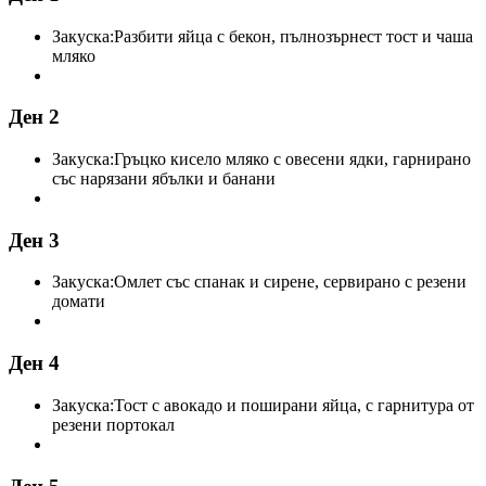
Закуска:
Разбити яйца с бекон, пълнозърнест тост и чаша
мляко
Ден 2
Закуска:
Гръцко кисело мляко с овесени ядки, гарнирано
със нарязани ябълки и банани
Ден 3
Закуска:
Омлет със спанак и сирене, сервирано с резени
домати
Ден 4
Закуска:
Тост с авокадо и поширани яйца, с гарнитура от
резени портокал