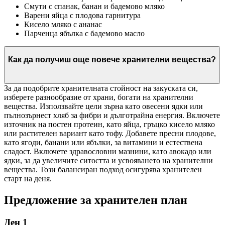
Смути с спанак, банан и бадемово мляко
Варени яйца с плодова гарнитура
Кисело мляко с ананас
Парченца ябълка с бадемово масло
Как да получиш още повече хранителни вещества?
За да подобрите хранителната стойност на закуската си,
изберете разнообразие от храни, богати на хранителни
вещества. Използвайте цели зърна като овесени ядки или
пълнозърнест хляб за фибри и дълготрайна енергия. Включете
източник на постен протеин, като яйца, гръцко кисело мляко
или растителен вариант като тофу. Добавете пресни плодове,
като ягоди, банани или ябълки, за витамини и естествена
сладост. Включете здравословни мазнини, като авокадо или
ядки, за да увеличите ситостта и усвояването на хранителни
вещества. Този балансиран подход осигурява хранителен
старт на деня.
Предложение за хранителен план
Ден 1