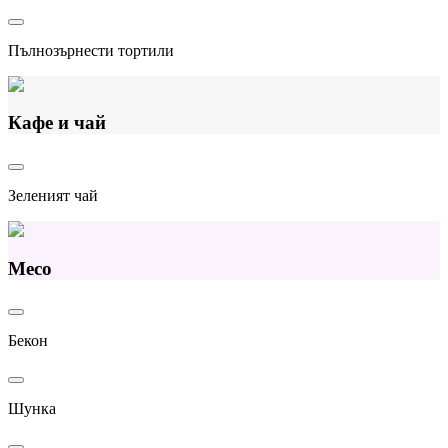
Пълнозърнести тортили
Кафе и чай
Зеленият чай
Месо
Бекон
Шунка