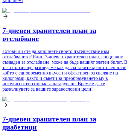
започнем!
7-дневен хранителен план за
отслабване
Готови ли сте да започнете своето пътешествие към
отслабването? Един 7-дневен хранителен план, специално
създаден за отслабване, може да бъде вашият златен билет. В
тази статия ще разгледаме как да съставите хранителен план,
който е едновременно вкусен и ефективен за сваляне на
килограми, както и съвети за преобразуването му в
интелигентен списък за пазаруване. Време е да се
развълнувате за вашите здравословни цели!
7-дневен хранителен план за
диабетици