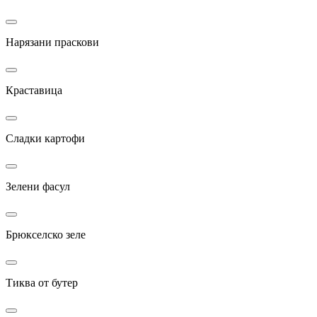
Нарязани праскови
Краставица
Сладки картофи
Зелени фасул
Брюкселско зеле
Тиква от бутер