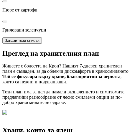
Пюре от картофи
Гриловани зеленчуци
Запази този списък
Преглед на хранителния план
Живеете с болестта на Крон? Нашият 7-дневен хранителен
план е създаден, за да облекчи дискомфорта в храносмилането.
Той се фокусира върху храни, благоприятни за червата
,
които са нежни и подхранващи.
Този план има за цел да намали възпалението и симптомите,
предлагайки разнообразие от лесно смилаеми опции за по-
добро храносмилателно здраве.
Храни, които да ядеш