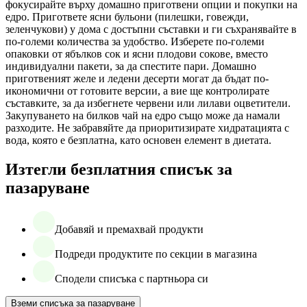
фокусирайте върху домашно приготвени опции и покупки на
едро. Пригответе ясни бульони (пилешки, говежди,
зеленчукови) у дома с достъпни съставки и ги съхранявайте в
по-големи количества за удобство. Изберете по-големи
опаковки от ябълков сок и ясни плодови сокове, вместо
индивидуални пакети, за да спестите пари. Домашно
приготвеният желе и ледени десерти могат да бъдат по-
икономични от готовите версии, а вие ще контролирате
съставките, за да избегнете червени или лилави оцветители.
Закупуването на билков чай на едро също може да намали
разходите. Не забравяйте да приоритизирате хидратацията с
вода, която е безплатна, като основен елемент в диетата.
Изтегли безплатния списък за
пазаруване
Добавяй и премахвай продукти
Подреди продуктите по секции в магазина
Сподели списъка с партньора си
Вземи списъка за пазаруване