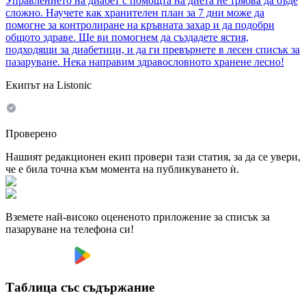
Управлението на диабет с помощта на диета не трябва да бъде
сложно. Научете как хранителен план за 7 дни може да
помогне за контролиране на кръвната захар и да подобри
общото здраве. Ще ви помогнем да създадете ястия,
подходящи за диабетици, и да ги превърнете в лесен списък за
пазаруване. Нека направим здравословното хранене лесно!
Екипът на Listonic
Проверено
Нашият редакционен екип провери тази статия, за да се увери,
че е била точна към момента на публикуването ѝ.
Вземете най-високо оцененото приложение за списък за
пазаруване на телефона си!
Таблица със съдържание