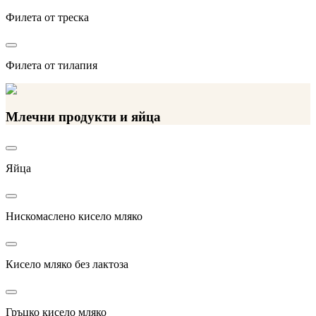
Филета от треска
Филета от тилапия
Млечни продукти и яйца
Яйца
Нискомаслено кисело мляко
Кисело мляко без лактоза
Гръцко кисело мляко