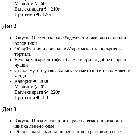
Мазнини
💧:
60г
Въглехидрати
🌾:
210г
Протеини
🥩:
120г
Ден 2
Закуска:
Овесена каша с бадемово мляко, чиа семена и
боровинки
Обяд:
Турция и авокадо вWrap с меко пълнозърнесто
тортила
Вечеря:
Запържен тофу с басмати ориз и добре сварени
чушки
Снак:
Смути с узряла банан, безлактозно кисело мляко и
ягоди
Калории
🔥:
2000
Мазнини
💧:
65г
Въглехидрати
🌾:
220г
Протеини
🥩:
110г
Ден 3
Закуска:
Нискомаслено извара с нарязани праскови и
щипка ленено семе
Обяд:
Салата с киноа, печено пиле, краставица и лек