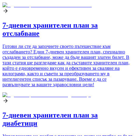
7-дневен хранителен план за
отслабване
Готови ли сте да започнете своето пътешествие към
отслабването? Един 7-дневен хранителен план, специално
създаден за отслабване, може да бъде вашият златен билет. В
тази статия ще разгледаме как да съставите хранителен план,
който е едновременно вкусен и ефективен за сваляне на
килограми, както и съвети за преобразуването му в
интелигентен списък за пазаруване. Време е да се
развълнувате за вашите здравословни цели!
7-дневен хранителен план за
диабетици