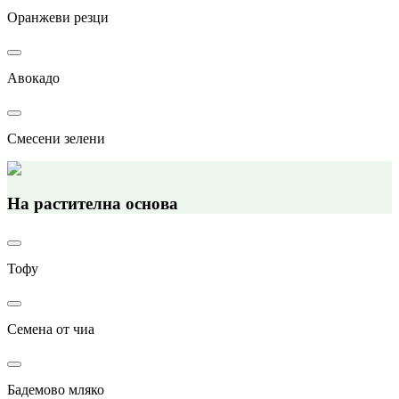
Оранжеви резци
Авокадо
Смесени зелени
На растителна основа
Тофу
Семена от чиа
Бадемово мляко