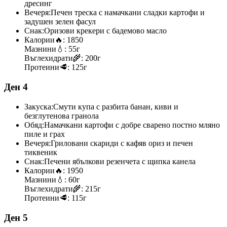
дресинг
Вечеря:
Печен треска с намачкани сладки картофи и
задушен зелен фасул
Снак:
Оризови крекери с бадемово масло
Калории
🔥:
1850
Мазнини
💧:
55г
Въглехидрати
🌾:
200г
Протеини
🥩:
125г
Ден 4
Закуска:
Смути купа с разбита банан, киви и
безглутенова гранола
Обяд:
Намачкани картофи с добре сварено постно мляно
пиле и грах
Вечеря:
Гриловани скариди с кафяв ориз и печен
тиквеник
Снак:
Печени ябълкови резенчета с щипка канела
Калории
🔥:
1950
Мазнини
💧:
60г
Въглехидрати
🌾:
215г
Протеини
🥩:
115г
Ден 5