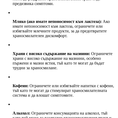
предизвика симптоми.
Мляко (ако имате непоносимост към лактоза):
Ако
имате непоносимост към лактоза, ограничете или
избягвайте млечните продукти, за да предотвратите
храносмилателен дискомфорт.
Храни с високо съдържание на мазнини:
Ограничете
храни с високо съдържание на мазнини, особено
пържени и мазни ястия, тъй като те могат да бъдат
трудни за храносмилане.
Кофеин:
Ограничете или избягвайте напитки с кофеин,
тъй като те могат да стимулират храносмилателната
система и да влошат симптомите.
Алкохол:
Ограничете консумацията на алкохол, тъй
като той може да раздразни храносмилателния тракт и