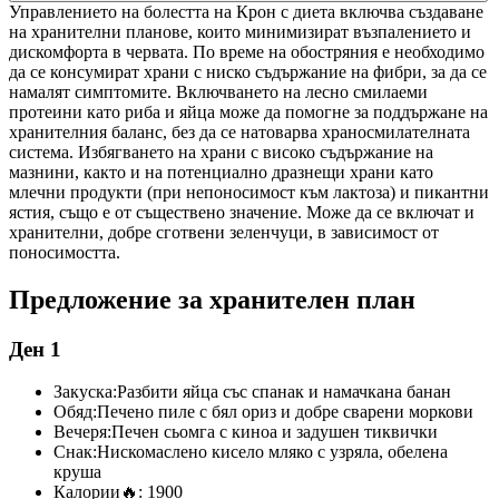
Управлението на болестта на Крон с диета включва създаване
на хранителни планове, които минимизират възпалението и
дискомфорта в червата. По време на обостряния е необходимо
да се консумират храни с ниско съдържание на фибри, за да се
намалят симптомите. Включването на лесно смилаеми
протеини като риба и яйца може да помогне за поддържане на
хранителния баланс, без да се натоварва храносмилателната
система. Избягването на храни с високо съдържание на
мазнини, както и на потенциално дразнещи храни като
млечни продукти (при непоносимост към лактоза) и пикантни
ястия, също е от съществено значение. Може да се включат и
хранителни, добре сготвени зеленчуци, в зависимост от
поносимостта.
Предложение за хранителен план
Ден 1
Закуска:
Разбити яйца със спанак и намачкана банан
Обяд:
Печено пиле с бял ориз и добре сварени моркови
Вечеря:
Печен сьомга с киноа и задушен тиквички
Снак:
Нискомаслено кисело мляко с узряла, обелена
круша
Калории
🔥:
1900