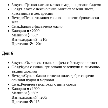
Закуска:
Гръцко кисело мляко с мед и нарязани бадеми
Обяд:
Салата с печено пиле, микс от зелени листа,
краставица и лек дресинг
Вечеря:
Печен тилапия с киноа и печени брюкселски
зеле
Снак:
Банан с фъстъчено масло
Калории
🔥:
2000
Мазнини
💧:
65г
Въглехидрати
🌾:
210г
Протеини
🥩:
120г
Ден 6
Закуска:
Омлет със спанак и фета с безглутенов тост
Обяд:
Купа с киноа, гриловани зеленчуци и лимонно-
тахини дресинг
Вечеря:
Супа с бавно готвено пиле, добре сварени
оризови нудли и моркови
Снак:
Резенчета портокал с шепа орехи
Калории
🔥:
1900
Мазнини
💧:
60г
Въглехидрати
🌾:
200г
Протеини
🥩:
115г