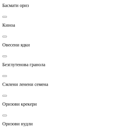
Басмати ориз
Киноа
Овесени ядки
Безглутенова гранола
Смлени ленени семена
Оризови крекери
Оризови нудли