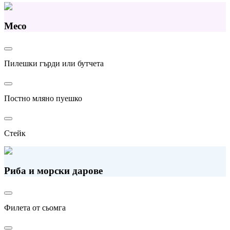
Месо
Пилешки гърди или бутчета
Постно мляно пуешко
Стейк
Риба и морски дарове
Филета от сьомга