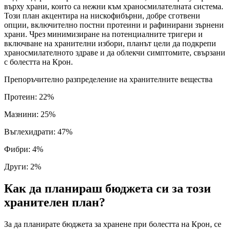
върху храни, които са нежни към храносмилателната система.
Този план акцентира на нискофибърни, добре сготвени
опции, включително постни протеини и рафинирани зърнени
храни. Чрез минимизиране на потенциалните тригери и
включване на хранителни избори, планът цели да подкрепи
храносмилателното здраве и да облекчи симптомите, свързани
с болестта на Крон.
Препоръчително разпределение на хранителните вещества
Протеин
:
22
%
Мазнини
:
25
%
Въглехидрати
:
47
%
Фибри
:
4
%
Други
:
2
%
Как да планираш бюджета си за този
хранителен план?
За да планирате бюджета за хранене при болестта на Крон, се