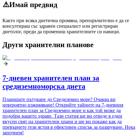
⚠️
Имай предвид
Както при всяка диетична промяна, препоръчително е да се
консултираш със здравен специалист или регистриран
диетолог, преди да промениш хранителните си навици.
Други хранителни планове
7-дневен хранителен план за
средиземноморска диета
Планирате пътуване до Средиземно море? Очаква ви
невероятно изживяване! Открийте тайните на 7-дневния
хранителен план за Средиземно море и как той може да
подобри вашето здраве. Тази статия ще ви отведе в един
вкусен свят на хранителни храни и ще ви покаже как да
превърнете тези ястия в ефективен списък за пазаруване. Нека
започнем!