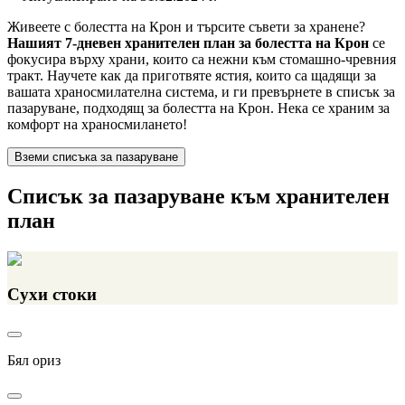
Живеете с болестта на Крон и търсите съвети за хранене?
Нашият 7-дневен хранителен план за болестта на Крон
се
фокусира върху храни, които са нежни към стомашно-чревния
тракт. Научете как да приготвяте ястия, които са щадящи за
вашата храносмилателна система, и ги превърнете в списък за
пазаруване, подходящ за болестта на Крон. Нека се храним за
комфорт на храносмилането!
Вземи списъка за пазаруване
Списък за пазаруване към хранителен
план
Сухи стоки
Бял ориз