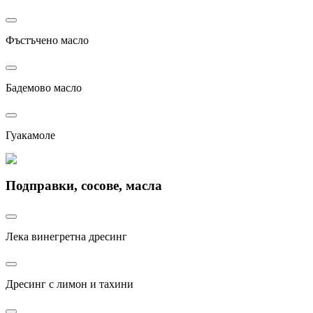
Фъстъчено масло
Бадемово масло
Гуакамоле
Подправки, сосове, масла
Лека винегретна дресинг
Дресинг с лимон и тахини