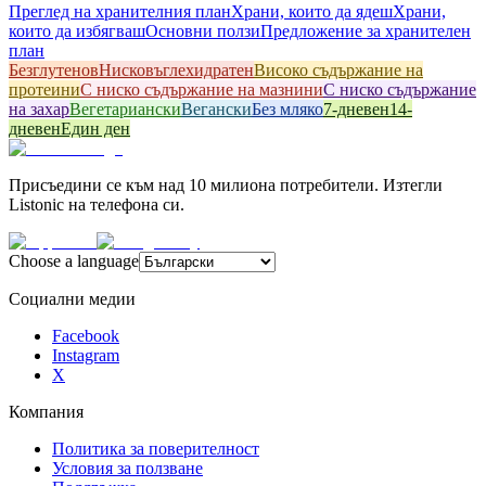
Преглед на хранителния план
Храни, които да ядеш
Храни,
които да избягваш
Основни ползи
Предложение за хранителен
план
Безглутенов
Hисковъглехидратен
Високо съдържание на
протеини
С ниско съдържание на мазнини
С ниско съдържание
на захар
Вегетариански
Вегански
Без мляко
7-дневен
14-
дневен
Един ден
Присъедини се към над 10 милиона потребители. Изтегли
Listonic на телефона си.
Choose a language
Социални медии
Facebook
Instagram
X
Компания
Политика за поверителност
Условия за ползване