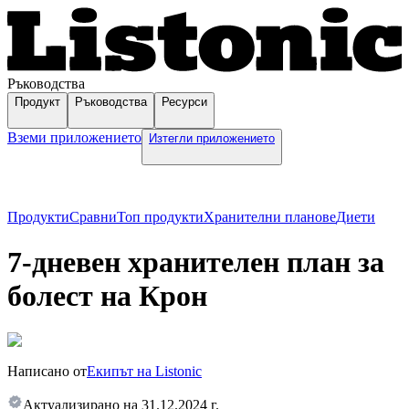
Ръководства
Продукт
Ръководства
Ресурси
Вземи приложението
Изтегли приложението
Продукти
Сравни
Топ продукти
Хранителни планове
Диети
7-дневен хранителен план за
болест на Крон
Написано от
Екипът на Listonic
Актуализирано на
31.12.2024 г.