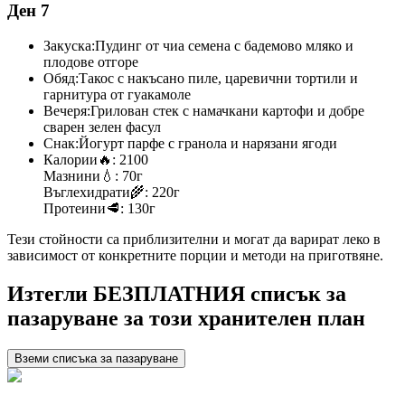
Ден 7
Закуска:
Пудинг от чиа семена с бадемово мляко и
плодове отгоре
Обяд:
Такос с накъсано пиле, царевични тортили и
гарнитура от гуакамоле
Вечеря:
Грилован стек с намачкани картофи и добре
сварен зелен фасул
Снак:
Йогурт парфе с гранола и нарязани ягоди
Калории
🔥:
2100
Мазнини
💧:
70г
Въглехидрати
🌾:
220г
Протеини
🥩:
130г
Тези стойности са приблизителни и могат да варират леко в
зависимост от конкретните порции и методи на приготвяне.
Изтегли БЕЗПЛАТНИЯ списък за
пазаруване за този хранителен план
Вземи списъка за пазаруване