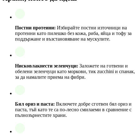
Постни протеини:
Избирайте постни източници на
протеини като пилешко без кожа, риба, яйца и тофу за
поддържане и възстановяване на мускулите.
Нисковлакнести зеленчуци:
Заложете на готвени и
обелени зеленчуци като моркови, тик zucchini и спанак,
за да намалите приема на фибри.
Бял ориз и паста:
Включете добре сготвен бял ориз и
паста, тъй като те са по-лесно смилаеми в сравнение с
пълнозърнестите храни.