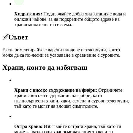
Хидратация:
Поддържайте добра хидратация с вода и
билкови чайове, за да подкрепите общото здраве на
храносмилателната система.
✅
Съвет
Експериментирайте с варени плодове и зеленчуци, които
може да са по-лесни за усвояване в сравнение с суровите.
Храни, които да избягваш
Храни с високо съдържание на фибри:
Ограничете
храни с високо съдържание на фибри, като
пълнозърнести храни, ядки, семена и сурови зеленчуци,
тъй като те могат да влошат симптомите.
Остра храна:
Избягвайте острата храна, тъй като тя
може да раздразни храносмилателния тракт и да