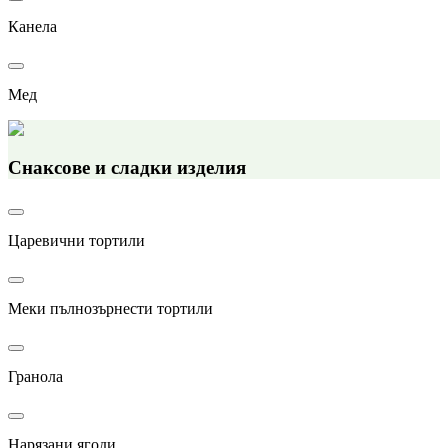
Канела
Мед
Снаксове и сладки изделия
Царевични тортили
Меки пълнозърнести тортили
Гранола
Нарязани ягоди