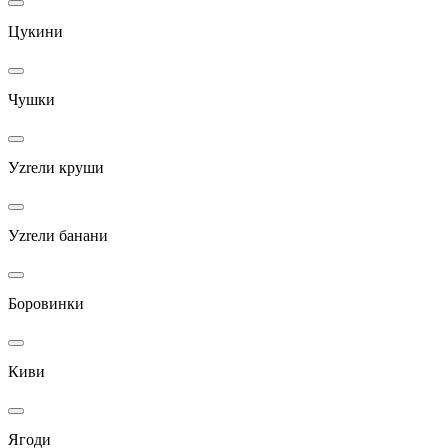
Цукини
Чушки
Уzrели круши
Уzrели банани
Боровинки
Киви
Ягоди