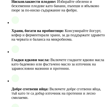
Нисковлакнести плодове:
Избирайте обелени и
безсеменни плодове като банани, пъпеши и ябълково
пюре за по-ниско съдържание на фибри.
Храни, богати на пробиотици:
Консумирайте йогурт,
кефир и ферментирали храни, за да поддържате здравето
на червата и баланса на микробиома.
Гладки ядкови масла:
Включете гладките ядкови масла
като бадемово или фъстъчено масло за източник на
здравословни мазнини и протеини.
Добре сготвени яйца:
Включете добре сготвени яйца,
тъй като те са добър източник на протеини и лесно
смилаеми.