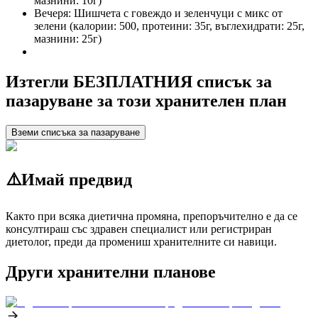
мазнини: 10г)
Вечеря: Шишчета с говеждо и зеленчуци с микс от
зелени (калории: 500, протеини: 35г, въглехидрати: 25г,
мазнини: 25г)
Изтегли БЕЗПЛАТНИЯ списък за
пазаруване за този хранителен план
Вземи списъка за пазаруване
⚠️
Имай предвид
Както при всяка диетична промяна, препоръчително е да се
консултираш със здравен специалист или регистриран
диетолог, преди да промениш хранителните си навици.
Други хранителни планове