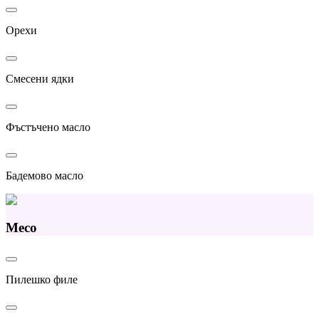
Орехи
Смесени ядки
Фъстъчено масло
Бадемово масло
Месо
Пилешко филе