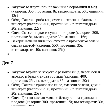
Закуска: Безглутенови палачинки с боровинки и мед
(калории: 350, протеини: 8г, въглехидрати: 50г, мазнини:
12г)
Обяд: Салата с риба тон, смесени зелени и балсамов
винегрет (калории: 400, протеини: 30г, въглехидрати:
20г, мазнини: 22г)
Снек: Смесени ядки и сушени плодове (калории: 300,
протеини: 8г, въглехидрати: 30г, мазнини: 16г)
Вечеря: Печени пилешки бутчета с брюкселско зеле и
сладък картоф (калории: 550, протеини: 35г,
въглехидрати: 40г, мазнини: 25г)
Ден 7
Закуска: Бурито за закуска с разбити яйца, черен боб и
авокадо в безглутенова тортила (калории: 400,
протеини: 25г, въглехидрати: 35г, мазнини: 20г)
Обяд: Салата с гриловано пиле, смесени зелени, ядки и
винегрет (калории: 450, протеини: 30г, въглехидрати:
20г, мазнини: 25г)
Снек: Гръцко кисело мляко с безглутенова гранола и
плодове (калории: 300, протеини: 15г, въглехидрати: 30г,