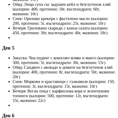
Обяд: Леща супа със задушен кейл и безглутенов хляб
(калории: 400, протеини: 18г, въглехидрати: 60г,
мазнини: 10г)
Снек: Оризови крекери с фъстъчено масло (калории:
200, протеини: 5г, въглехидрати: 25г, мазнини: 10г)
Вечеря: Гриловани скариди с киноа салата (калории:
450, протеини: 30г, въглехидрати: 40г, мазнини: 18г)
Ден 5
Закуска: Чиа пудинг с кокосово мляко и манго (калории:
300, протеини: 5г, въглехидрати: 30г, мазнини: 15г)
Обяд: Сандвич с авокадо и домати на безглутенов хляб
(калории: 400, протеини: 8г, въглехидрати: 50г, мазнини:
20г)
Снек: Моркови и краставици с гуакамоле (калории: 150,
протеини: 3г, въглехидрати: 15г, мазнини: 10г)
Вечеря: Веган пица с карфиолова кора и зеленчукови
топинги (калории: 500, протеини: 12г, въглехидрати:
55г, мазнини: 22г)
Ден 6