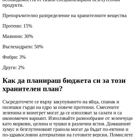
продукти.
Препоръчително разпределение на хранителните вещества
Протеин
:
15
%
Мазнини
:
30
%
Въглехидрати
:
50
%
Фибри
:
3
%
Други
:
2
%
Как да планираш бюджета си за този
хранителен план?
Съсредоточете се върху закупуването на яйца, спанак и
пилешки гърди на едро за повече протеини. Смесените
зеленина и винегрет могат да се използват за салати и са
икономичен вариант. Използвайте разнообразие от зеленчуци
като моркови, целина и чушки в различни ястия. Домашният
хумус и безглутеновият гранола могат да бъдат по-евтини и
по-здравословни алтернативи на готовите версии. Помислете