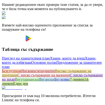
Нашият редакционен екип провери тази статия, за да се увери,
че е била точна към момента на публикуването ѝ.
Вземете най-високо оцененото приложение за списък за
пазаруване на телефона си!
Таблица със съдържание
Преглед на хранителния план
Храни, които да ядеш
Храни,
които да избягваш
Основни ползи
Предложение за хранителен
план
Безглутенов
Hисковъглехидратен
Високо съдържание на
протеини
С ниско съдържание на мазнини
С ниско съдържание
на захар
Вегетариански
Вегански
Без мляко
7-дневен
14-
дневен
Един ден
Присъедини се към над 10 милиона потребители. Изтегли
Listonic на телефона си.