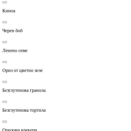
Киноа
Черен боб
Ленено семе
Ориз от цветно зеле
Безглутенова гранола
Безглутенова тортила
Оризови крекери