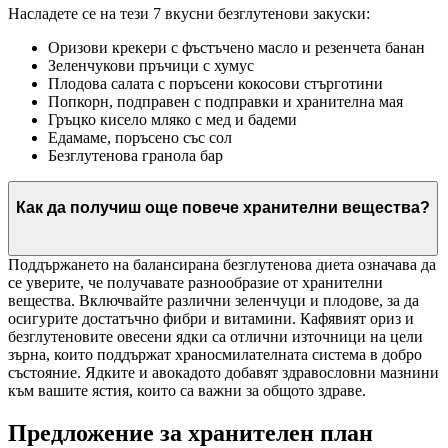
Насладете се на тези 7 вкусни безглутенови закуски:
Оризови крекери с фъстъчено масло и резенчета банан
Зеленчукови пръчици с хумус
Плодова салата с поръсени кокосови стърготини
Попкорн, подправен с подправки и хранителна мая
Гръцко кисело мляко с мед и бадеми
Едамаме, поръсено със сол
Безглутенова гранола бар
Как да получиш още повече хранителни вещества?
Поддържането на балансирана безглутенова диета означава да
се уверите, че получавате разнообразие от хранителни
вещества. Включвайте различни зеленчуци и плодове, за да
осигурите достатъчно фибри и витамини. Кафявият ориз и
безглутеновите овесени ядки са отлични източници на цели
зърна, които поддържат храносмилателната система в добро
състояние. Ядките и авокадото добавят здравословни мазнини
към вашите ястия, които са важни за общото здраве.
Предложение за хранителен план