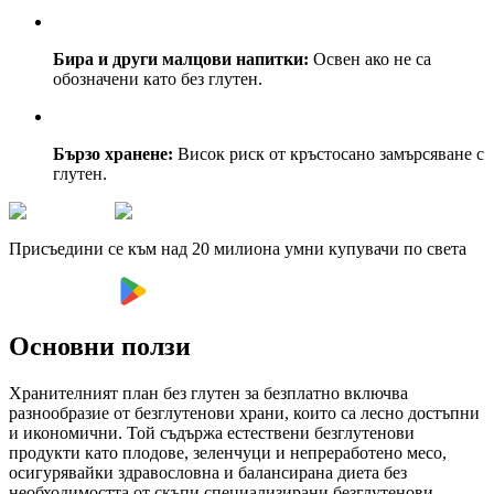
Бира и други малцови напитки:
Освен ако не са
обозначени като без глутен.
Бързо хранене:
Висок риск от кръстосано замърсяване с
глутен.
Присъедини се към над 20 милиона умни купувачи по света
Основни ползи
Хранителният план без глутен за безплатно включва
разнообразие от безглутенови храни, които са лесно достъпни
и икономични. Той съдържа естествени безглутенови
продукти като плодове, зеленчуци и непреработено месо,
осигурявайки здравословна и балансирана диета без
необходимостта от скъпи специализирани безглутенови