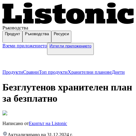
Ръководства
Продукт
Ръководства
Ресурси
Вземи приложението
Изтегли приложението
Продукти
Сравни
Топ продукти
Хранителни планове
Диети
Безглутенов хранителен план
за безплатно
Написано от
Екипът на Listonic
Актуализирано на
31.12.2024 г.