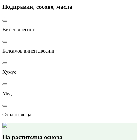
Подправки, сосове, масла
Винен дресинг
Балсамов винен дресинг
Хумус
Мед
Супа от леща
На растителна основа