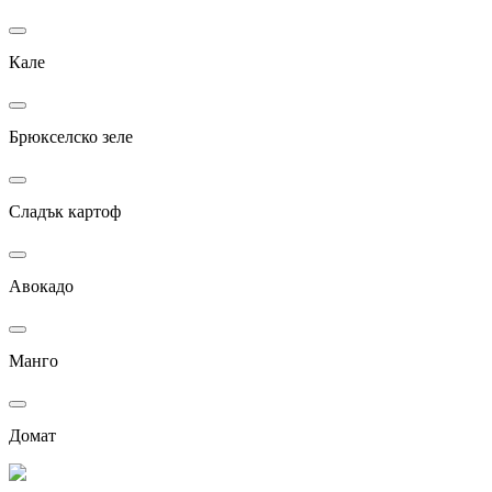
Кале
Брюкселско зеле
Сладък картоф
Авокадо
Манго
Домат