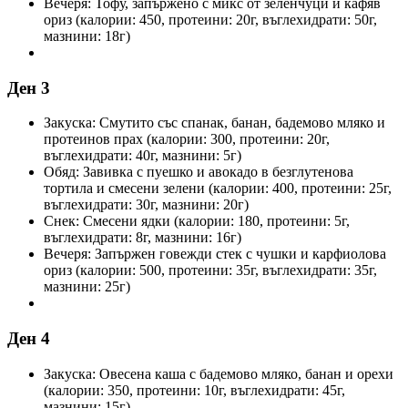
Вечеря: Тофу, запържено с микс от зеленчуци и кафяв
ориз (калории: 450, протеини: 20г, въглехидрати: 50г,
мазнини: 18г)
Ден 3
Закуска: Смутито със спанак, банан, бадемово мляко и
протеинов прах (калории: 300, протеини: 20г,
въглехидрати: 40г, мазнини: 5г)
Обяд: Завивка с пуешко и авокадо в безглутенова
тортила и смесени зелени (калории: 400, протеини: 25г,
въглехидрати: 30г, мазнини: 20г)
Снек: Смесени ядки (калории: 180, протеини: 5г,
въглехидрати: 8г, мазнини: 16г)
Вечеря: Запържен говежди стек с чушки и карфиолова
ориз (калории: 500, протеини: 35г, въглехидрати: 35г,
мазнини: 25г)
Ден 4
Закуска: Овесена каша с бадемово мляко, банан и орехи
(калории: 350, протеини: 10г, въглехидрати: 45г,
мазнини: 15г)