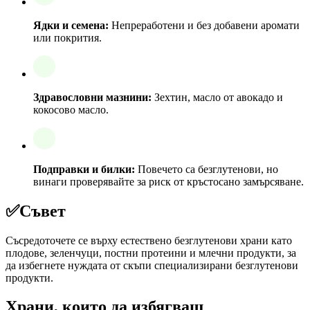
Ядки и семена:
Непреработени и без добавени аромати
или покрития.
Здравословни мазнини:
Зехтин, масло от авокадо и
кокосово масло.
Подправки и билки:
Повечето са безглутенови, но
винаги проверявайте за риск от кръстосано замърсяване.
✅
Съвет
Съсредоточете се върху естествено безглутенови храни като
плодове, зеленчуци, постни протеини и млечни продукти, за
да избегнете нуждата от скъпи специализирани безглутенови
продукти.
Храни, които да избягваш