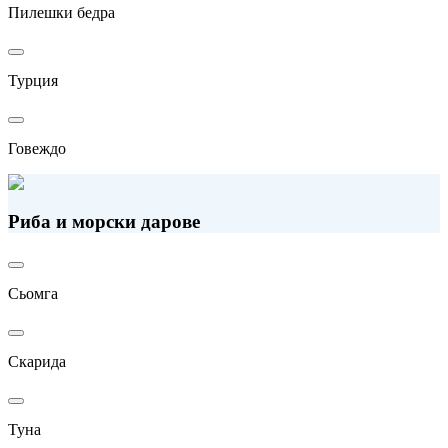
Пилешки бедра
Турция
Говеждо
Риба и морски дарове
Сьомга
Скарида
Туна