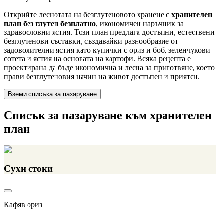
Открийте леснотата на безглутеновото хранене с
хранителен
план без глутен безплатно
, икономичен наръчник за
здравословни ястия. Този план предлага достъпни, естествени
безглутенови съставки, създавайки разнообразие от
задоволителни ястия като купички с ориз и боб, зеленчукови
сотета и ястия на основата на картофи. Всяка рецепта е
проектирана да бъде икономична и лесна за приготвяне, което
прави безглутеновия начин на живот достъпен и приятен.
Вземи списъка за пазаруване
Списък за пазаруване към хранителен
план
Сухи стоки
Кафяв ориз