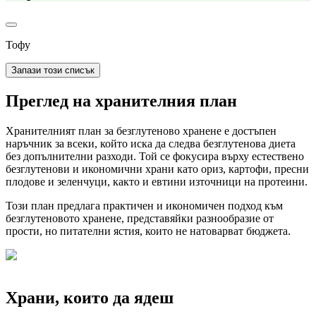
Тофу
Запази този списък
Преглед на хранителния план
Хранителният план за безглутеново хранене е достъпен
наръчник за всеки, който иска да следва безглутенова диета
без допълнителни разходи. Той се фокусира върху естествено
безглутенови и икономични храни като ориз, картофи, пресни
плодове и зеленчуци, както и евтини източници на протеини.
Този план предлага практичен и икономичен подход към
безглутеновото хранене, представяйки разнообразие от
прости, но питателни ястия, които не натоварват бюджета.
Храни, които да ядеш