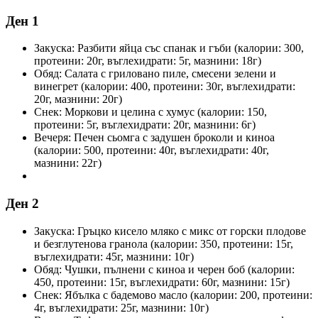
Ден 1
Закуска: Разбити яйца със спанак и гъби (калории: 300,
протеини: 20г, въглехидрати: 5г, мазнини: 18г)
Обяд: Салата с гриловано пиле, смесени зелени и
винегрет (калории: 400, протеини: 30г, въглехидрати:
20г, мазнини: 20г)
Снек: Моркови и целина с хумус (калории: 150,
протеини: 5г, въглехидрати: 20г, мазнини: 6г)
Вечеря: Печен сьомга с задушен броколи и киноа
(калории: 500, протеини: 40г, въглехидрати: 40г,
мазнини: 22г)
Ден 2
Закуска: Гръцко кисело мляко с микс от горски плодове
и безглутенова гранола (калории: 350, протеини: 15г,
въглехидрати: 45г, мазнини: 10г)
Обяд: Чушки, пълнени с киноа и черен боб (калории:
450, протеини: 15г, въглехидрати: 60г, мазнини: 15г)
Снек: Ябълка с бадемово масло (калории: 200, протеини:
4г, въглехидрати: 25г, мазнини: 10г)