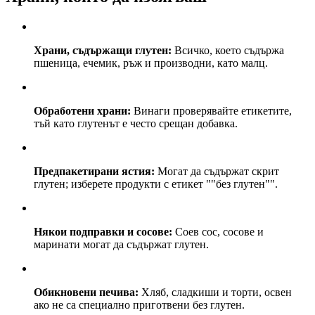
Храни, съдържащи глутен:
Всичко, което съдържа
пшеница, ечемик, ръж и производни, като малц.
Обработени храни:
Винаги проверявайте етикетите,
тъй като глутенът е често срещан добавка.
Предпакетирани ястия:
Могат да съдържат скрит
глутен; изберете продукти с етикет ""без глутен"".
Някои подправки и сосове:
Соев сос, сосове и
маринати могат да съдържат глутен.
Обикновени печива:
Хляб, сладкиши и торти, освен
ако не са специално приготвени без глутен.