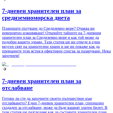
7-дневен хранителен план за
средиземноморска диета
Планирате пътуване до Средиземно море? Очаква ви
невероятно изживяване! Открийте тайните на 7-дневния
хранителен план за Средиземно море и как той може да
подобри вашето здраве. Тази статия ще ви отведе в един
вкусен свят на хранителни храни и ще ви покаже как да
превърнете тези ястия в ефективен списък за пазаруване. Нека
започнем!
7-дневен хранителен план за
отслабване
Готови ли сте да започнете своето пътешествие към
отслабването? Един 7-дневен хранителен план, специално
създаден за отслабване, може да бъде вашият златен билет. В
тази статия ще разгледаме как да съставите хранителен план,