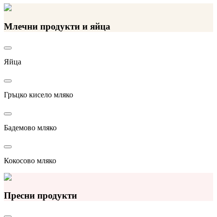
Млечни продукти и яйца
Яйца
Гръцко кисело мляко
Бадемово мляко
Кокосово мляко
Пресни продукти