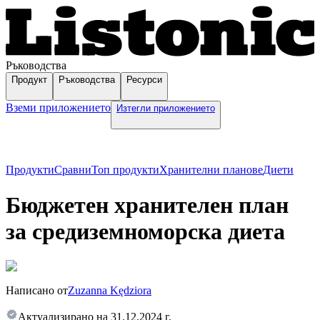
Ръководства
Продукт
Ръководства
Ресурси
Вземи приложението
Изтегли приложението
Продукти
Сравни
Топ продукти
Хранителни планове
Диети
Бюджетен хранителен план
за средиземноморска диета
Написано от
Zuzanna Kędziora
Актуализирано на
31.12.2024 г.