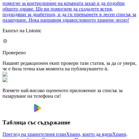
помогне за контролиране на кръвната захар и да подобри
общото здраве. Ще ви помогнем да създадете ястия,
подходящи за диабетици, и да ги превърнете в лесен списък за
пазаруване. Нека направим здравословното хранене лесно!
Екипът на Listonic
Проверено
Нашият редакционен екип провери тази статия, за да се увери,
че е била точна към момента на публикуването ѝ.
Вземете най-високо оцененото приложение за списък за
пазаруване на телефона си!
Таблица със съдържание
Преглед на хранителния план
Храни, които да ядеш
Храни,