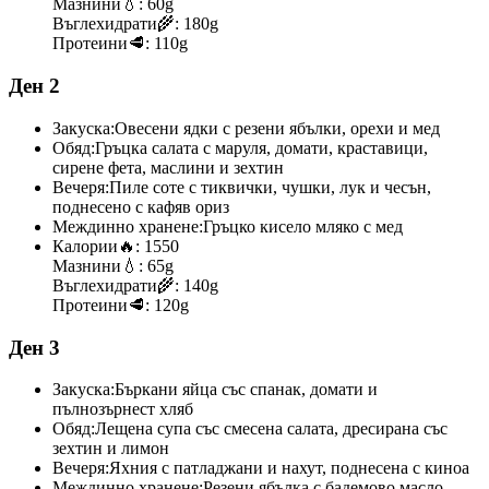
Мазнини
💧:
60g
Въглехидрати
🌾:
180g
Протеини
🥩:
110g
Ден 2
Закуска:
Овесени ядки с резени ябълки, орехи и мед
Обяд:
Гръцка салата с маруля, домати, краставици,
сирене фета, маслини и зехтин
Вечеря:
Пиле соте с тиквички, чушки, лук и чесън,
поднесено с кафяв ориз
Междинно хранене:
Гръцко кисело мляко с мед
Калории
🔥:
1550
Мазнини
💧:
65g
Въглехидрати
🌾:
140g
Протеини
🥩:
120g
Ден 3
Закуска:
Бъркани яйца със спанак, домати и
пълнозърнест хляб
Обяд:
Лещена супа със смесена салата, дресирана със
зехтин и лимон
Вечеря:
Яхния с патладжани и нахут, поднесена с киноа
Междинно хранене:
Резени ябълка с бадемово масло