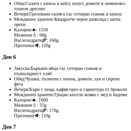
Обяд:
Салата с киноа и кейл, нахут, домати и лимоново-
тхинов дресинг
Вечеря:
Грилована сьомга със сотиран спанак и киноа
Междинно хранене:
Квадратче черен шоколад с шепа
орехи
Калории
🔥:
1550
Мазнини
💧:
60g
Въглехидрати
🌾:
160g
Протеини
🥩:
120g
Ден 6
Закуска:
Бъркани яйца със сотиран спанак и
пълнозърнест хляб
Обяд:
Чушки, пълнени с киноа, домати, лук и сирене
фета
Вечеря:
Къри с леща, кафяв ориз и гарнитура от броколи
Междинно хранене:
Гръцко кисело мляко с мед и бадеми
Калории
🔥:
1600
Мазнини
💧:
55g
Въглехидрати
🌾:
170g
Протеини
🥩:
110g
Ден 7