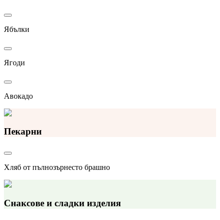
Ябълки
Ягоди
Авокадо
Пекарни
Хляб от пълнозърнесто брашно
Снаксове и сладки изделия