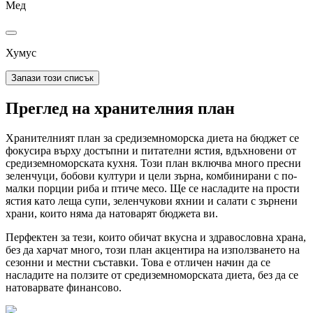
Мед
Хумус
Запази този списък
Преглед на хранителния план
Хранителният план за средиземноморска диета на бюджет се
фокусира върху достъпни и питателни ястия, вдъхновени от
средиземноморската кухня. Този план включва много пресни
зеленчуци, бобови култури и цели зърна, комбинирани с по-
малки порции риба и птиче месо. Ще се насладите на прости
ястия като леща супи, зеленчукови яхнии и салати с зърнени
храни, които няма да натоварят бюджета ви.
Перфектен за тези, които обичат вкусна и здравословна храна,
без да харчат много, този план акцентира на използването на
сезонни и местни съставки. Това е отличен начин да се
насладите на ползите от средиземноморската диета, без да се
натоварвате финансово.