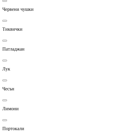
Червени чушки
Тиквички
Патладжан
Лук
Чесън
Лимони
Портокали