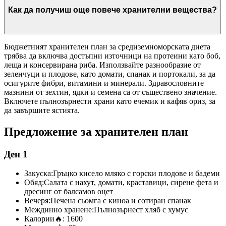
Как да получиш още повече хранителни вещества?
Бюджетният хранителен план за средиземноморската диета
трябва да включва достъпни източници на протеини като боб,
леща и консервирана риба. Използвайте разнообразие от
зеленчуци и плодове, като домати, спанак и портокали, за да
осигурите фибри, витамини и минерали. Здравословните
мазнини от зехтин, ядки и семена са от съществено значение.
Включете пълнозърнести храни като ечемик и кафяв ориз, за
да завършите ястията.
Предложение за хранителен план
Ден 1
Закуска:
Гръцко кисело мляко с горски плодове и бадеми
Обяд:
Салата с нахут, домати, краставици, сирене фета и
дресинг от балсамов оцет
Вечеря:
Печена сьомга с киноа и сотиран спанак
Междинно хранене:
Пълнозърнест хляб с хумус
Калории
🔥:
1600