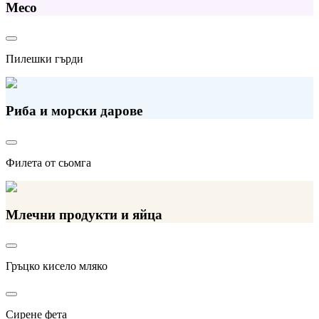
Месо
Пилешки гърди
Риба и морски дарове
Филета от сьомга
Млечни продукти и яйца
Гръцко кисело мляко
Сирене фета