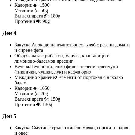
Калории
🔥:
1500
Мазнини
💧:
50g
Въглехидрати
🌾:
180g
Протеини
🥩:
90g
Ден 4
Закуска:
Авокадо на пълнозърнест хляб с резени домати
и сирене фета
Обяд:
Салата с риба тон, маруля, краставици и
лимоново-балсамов дресинг
Вечеря:
Печено пилешко филе с печени зеленчуци
(тиквички, чушки, лук) и кафяв ориз
Междинно хранене:
Сегменти от портокал с няколко
бадема
Калории
🔥:
1650
Мазнини
💧:
70g
Въглехидрати
🌾:
150g
Протеини
🥩:
130g
Ден 5
Закуска:
Смутие с гръцко кисело мляко, горски плодове
и овес