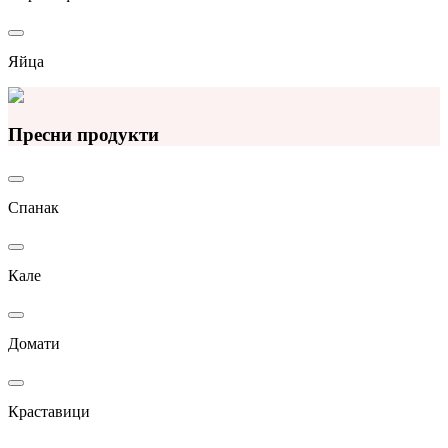
Яйца
Пресни продукти
Спанак
Кале
Домати
Краставици