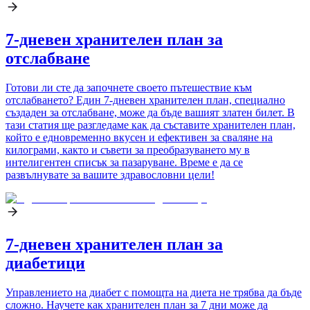
7-дневен хранителен план за
отслабване
Готови ли сте да започнете своето пътешествие към
отслабването? Един 7-дневен хранителен план, специално
създаден за отслабване, може да бъде вашият златен билет. В
тази статия ще разгледаме как да съставите хранителен план,
който е едновременно вкусен и ефективен за сваляне на
килограми, както и съвети за преобразуването му в
интелигентен списък за пазаруване. Време е да се
развълнувате за вашите здравословни цели!
7-дневен хранителен план за
диабетици
Управлението на диабет с помощта на диета не трябва да бъде
сложно. Научете как хранителен план за 7 дни може да