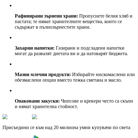
Рафинирани зърнени храни:
Пропуснете белия хляб и
пастата; те нямат хранителните вещества, които се
съдържат в пълнозърнестите храни.
Захарни напитки:
Газирани и подсладени напитки
могат да развалят диетата ви и да натоварят бюджета.
Мазни млечни продукти:
Избирайте нискомаслени или
обезмаслени опции вместо тежка сметана и масло.
Опаковани закуски:
Чипсове и крекери често са скъпи
и нямат хранителна стойност.
Присъедини се към над 20 милиона умни купувачи по света