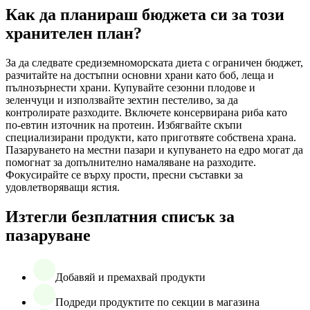
Как да планираш бюджета си за този
хранителен план?
За да следвате средиземноморската диета с ограничен бюджет,
разчитайте на достъпни основни храни като боб, леща и
пълнозърнести храни. Купувайте сезонни плодове и
зеленчуци и използвайте зехтин пестеливо, за да
контролирате разходите. Включете консервирана риба като
по-евтин източник на протеин. Избягвайте скъпи
специализирани продукти, като приготвяте собствена храна.
Пазаруването на местни пазари и купуването на едро могат да
помогнат за допълнително намаляване на разходите.
Фокусирайте се върху прости, пресни съставки за
удовлетворяващи ястия.
Изтегли безплатния списък за
пазаруване
Добавяй и премахвай продукти
Подреди продуктите по секции в магазина