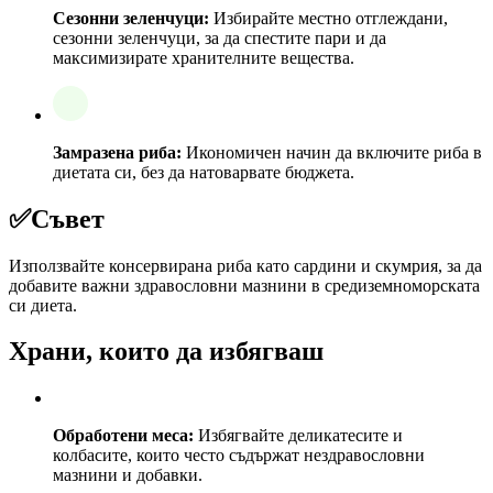
Сезонни зеленчуци:
Избирайте местно отглеждани,
сезонни зеленчуци, за да спестите пари и да
максимизирате хранителните вещества.
Замразена риба:
Икономичен начин да включите риба в
диетата си, без да натоварвате бюджета.
✅
Съвет
Използвайте консервирана риба като сардини и скумрия, за да
добавите важни здравословни мазнини в средиземноморската
си диета.
Храни, които да избягваш
Обработени меса:
Избягвайте деликатесите и
колбасите, които често съдържат нездравословни
мазнини и добавки.