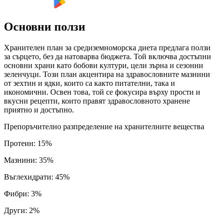
Основни ползи
Хранителен план за средиземноморска диета предлага ползи
за сърцето, без да натоварва бюджета. Той включва достъпни
основни храни като бобови култури, цели зърна и сезонни
зеленчуци. Този план акцентира на здравословните мазнини
от зехтин и ядки, които са както питателни, така и
икономични. Освен това, той се фокусира върху прости и
вкусни рецепти, които правят здравословното хранене
приятно и достъпно.
Препоръчително разпределение на хранителните вещества
Протеин
:
15
%
Мазнини
:
35
%
Въглехидрати
:
45
%
Фибри
:
3
%
Други
:
2
%