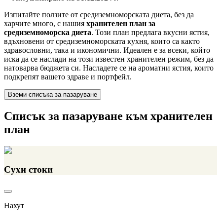
Изпитайте ползите от средиземноморската диета, без да
харчите много, с нашия
хранителен план за
средиземноморска диета
. Този план предлага вкусни ястия,
вдъхновени от средиземноморската кухня, които са както
здравословни, така и икономични. Идеален е за всеки, който
иска да се наслади на този известен хранителен режим, без да
натоварва бюджета си. Насладете се на ароматни ястия, които
подкрепят вашето здраве и портфейл.
Вземи списъка за пазаруване
Списък за пазаруване към хранителен
план
Сухи стоки
Нахут