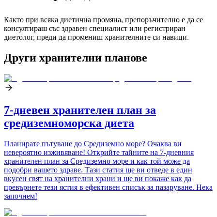
Както при всяка диетична промяна, препоръчително е да се
консултираш със здравен специалист или регистриран
диетолог, преди да промениш хранителните си навици.
Други хранителни планове
7-дневен хранителен план за
средиземноморска диета
Планирате пътуване до Средиземно море? Очаква ви
невероятно изживяване! Открийте тайните на 7-дневния
хранителен план за Средиземно море и как той може да
подобри вашето здраве. Тази статия ще ви отведе в един
вкусен свят на хранителни храни и ще ви покаже как да
превърнете тези ястия в ефективен списък за пазаруване. Нека
започнем!