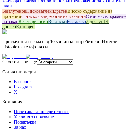
които да избягваш
Основни ползи
Предложение за хранителен
план
Безглутенов
Hисковъглехидратен
Високо съдържание на
протеини
С ниско съдържание на мазнини
С ниско съдържание
на захар
Вегетариански
Вегански
Без мляко
7-дневен
14-
дневен
Един ден
Присъедини се към над 10 милиона потребители. Изтегли
Listonic на телефона си.
Choose a language
Социални медии
Facebook
Instagram
X
Компания
Политика за поверителност
Условия за ползване
Поддръжка
За нас