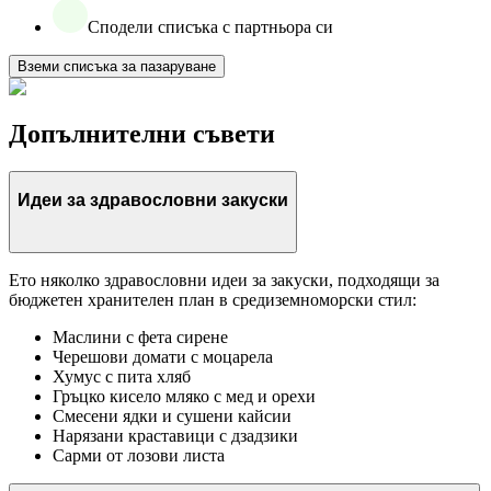
Сподели списъка с партньора си
Вземи списъка за пазаруване
Допълнителни съвети
Идеи за здравословни закуски
Ето няколко здравословни идеи за закуски, подходящи за
бюджетен хранителен план в средиземноморски стил:
Маслини с фета сирене
Черешови домати с моцарела
Хумус с пита хляб
Гръцко кисело мляко с мед и орехи
Смесени ядки и сушени кайсии
Нарязани краставици с дзадзики
Сарми от лозови листа