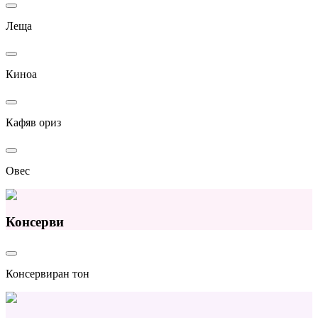
Леща
Киноа
Кафяв ориз
Овес
Консерви
Консервиран тон