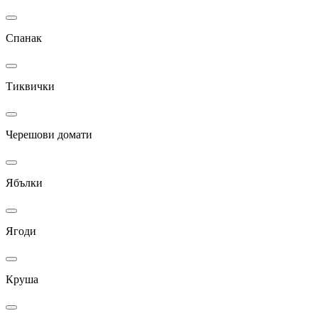
Спанак
Тиквички
Черешови домати
Ябълки
Ягоди
Круша