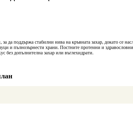
, за да поддържа стабилни нива на кръвната захар, докато се на
уци и пълнозърнести храни. Постните протеини и здравословните
ус без допълнителна захар или въглехидрати.
план