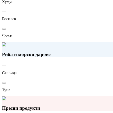
Хумус
Босилек
Чесън
Риба и морски дарове
Скарида
Туна
Пресни продукти