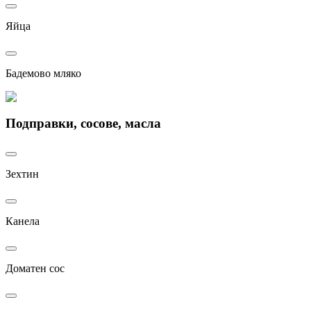
Яйца
Бадемово мляко
Подправки, сосове, масла
Зехтин
Канела
Доматен сос