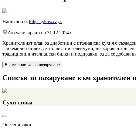
Написано от
Filip Jędraszczyk
Актуализирано на
31.12.2024 г.
Хранителният план за диабетици с италианска кухня е създаден
гликемичен индекс, като листни зеленчуци, нескорбялни зеленч
традиционни италиански билки и подправки, за да се добави вк
Вземи списъка за пазаруване
Списък за пазаруване към хранителен 
Сухи стоки
Овесени ядки