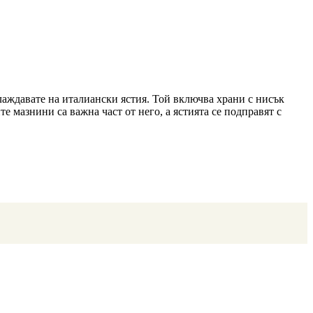
слаждавате на италиански ястия. Той включва храни с нисък
 мазнини са важна част от него, а ястията се подправят с