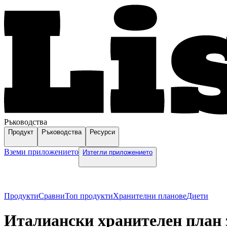
Ръководства
Продукт
Ръководства
Ресурси
Вземи приложението
Изтегли приложението
Продукти
Сравни
Топ продукти
Хранителни планове
Диети
Италиански хранителен план 