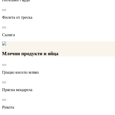
Филета от треска
Сьомга
Млечни продукти и яйца
Гръцко кисело мляко
Прясна моцарела
Рикота