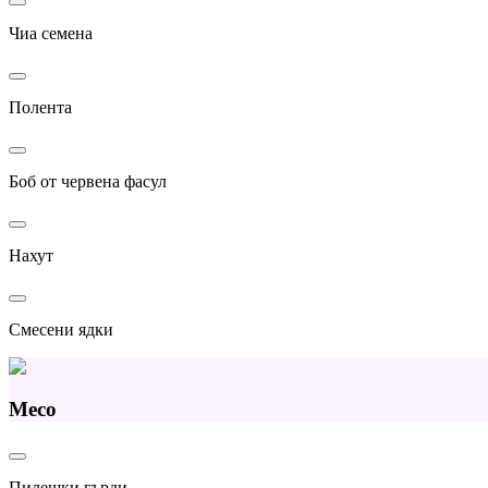
Чиа семена
Полента
Боб от червена фасул
Нахут
Смесени ядки
Месо
Пилешки гърди