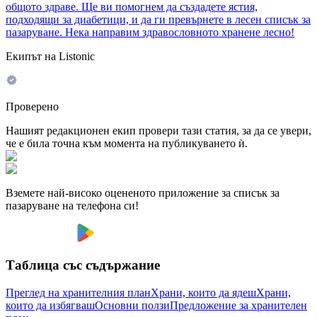
общото здраве. Ще ви помогнем да създадете ястия,
подходящи за диабетици, и да ги превърнете в лесен списък за
пазаруване. Нека направим здравословното хранене лесно!
Екипът на Listonic
Проверено
Нашият редакционен екип провери тази статия, за да се увери,
че е била точна към момента на публикуването ѝ.
Вземете най-високо оцененото приложение за списък за
пазаруване на телефона си!
Таблица със съдържание
Преглед на хранителния план
Храни, които да ядеш
Храни,
които да избягваш
Основни ползи
Предложение за хранителен