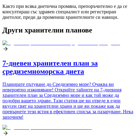
Както при всяка диетична промяна, препоръчително е да се
консултираш със здравен специалист или регистриран
диетолог, преди да промениш хранителните си навици.
Други хранителни планове
7-дневен хранителен план за
средиземноморска диета
Планирате пътуване до Средиземно море? Очаква ви
невероятно изживяване! Открийте тайните на 7-дневния
хранителен план за Средиземно море и как той може да
подобри вашето здраве. Тази статия ще ви отведе в един
вкусен свят на хранителни храни и ще ви покаже как да
превърнете тези ястия в ефективен списък за пазаруване. Нека
започнем!