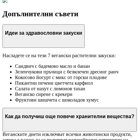
Допълнителни съвети
Идеи за здравословни закуски
Насладете се на тези 7 вегански растителни закуски:
Сандвич с бадемово масло и банан
Зеленчукови пръчици с безмлечен дресинг ранч
Кокосово йогурт с микс от горски плодове
Пикантни печени цветчета карфиол
Салата от нахут с лимонов тахан
Веганско сирене с крекери
Фруктови шишчета с шоколадов хумус
Как да получиш още повече хранителни вещества?
Веганските диети изключват всички животински продукти,
затова е важно да се включват разнообразни източници на