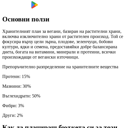
Основни ползи
Хранителният план за вегани, базиран на растителни храни,
включва изключително храни от растителен произход. Той се
фокусира върху цели зърна, плодове, зеленчуци, бобови
култури, ядки и семена, предоставяйки добре балансирана
диета, богата на витамини, минерали и протеини, всички
произхождащи от вегански източници.
Препоръчително разпределение на хранителните вещества
Протеин
:
15
%
Мазнини
:
30
%
Въглехидрати
:
50
%
Фибри
:
3
%
Други
:
2
%
Как да планираш бюджета си за този