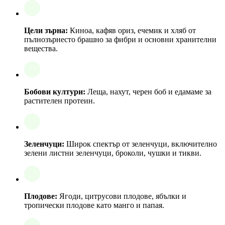
Цели зърна:
Киноа, кафяв ориз, ечемик и хляб от
пълнозърнесто брашно за фибри и основни хранителни
вещества.
Бобови култури:
Леща, нахут, черен боб и едамаме за
растителен протеин.
Зеленчуци:
Широк спектър от зеленчуци, включително
зелени листни зеленчуци, броколи, чушки и тикви.
Плодове:
Ягоди, цитрусови плодове, ябълки и
тропически плодове като манго и папая.