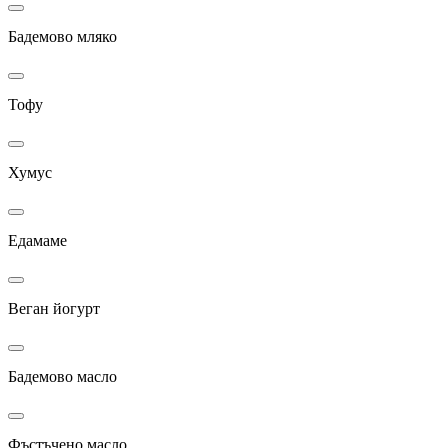
Бадемово мляко
Тофу
Хумус
Едамаме
Веган йогурт
Бадемово масло
Фъстъчено масло