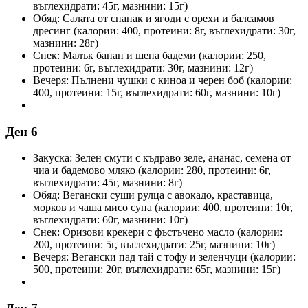
въглехидрати: 45г, мазнини: 15г)
Обяд: Салата от спанак и ягоди с орехи и балсамов
дресинг (калории: 400, протеини: 8г, въглехидрати: 30г,
мазнини: 28г)
Снек: Малък банан и шепа бадеми (калории: 250,
протеини: 6г, въглехидрати: 30г, мазнини: 12г)
Вечеря: Пълнени чушки с киноа и черен боб (калории:
400, протеини: 15г, въглехидрати: 60г, мазнини: 10г)
Ден 6
Закуска: Зелен смути с къдраво зеле, ананас, семена от
чиа и бадемово мляко (калории: 280, протеини: 6г,
въглехидрати: 45г, мазнини: 8г)
Обяд: Вегански суши рулца с авокадо, краставица,
морков и чаша мисо супа (калории: 400, протеини: 10г,
въглехидрати: 60г, мазнини: 10г)
Снек: Оризови крекери с фъстъчено масло (калории:
200, протеини: 5г, въглехидрати: 25г, мазнини: 10г)
Вечеря: Вегански пад тай с тофу и зеленчуци (калории:
500, протеини: 20г, въглехидрати: 65г, мазнини: 15г)