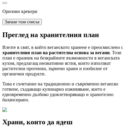
Оризови крекери
Запази този списък
Преглед на хранителния план
Влезте в свят, в който веганското хранене е преосмислено с
хранителния план на растителна основа за вегани
. Този
план е празник на безкрайните възможности в веганската
кухня, предлагащ иновативни ястия, които използват
растителни протеини, зърнени храни и изобилие от
органични продукти.
Това е съчетание на традиционно и съвременно веганско
готвене, създаващо кулинарно изживяване, което е
едновременно дълбоко удовлетворяващо и хранително
балансирано.
Храни, които да ядеш