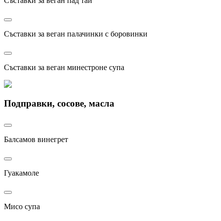
Съставки за веган пад тай
Съставки за веган палачинки с боровинки
Съставки за веган минестроне супа
Подправки, сосове, масла
Балсамов винегрет
Гуакамоле
Мисо супа