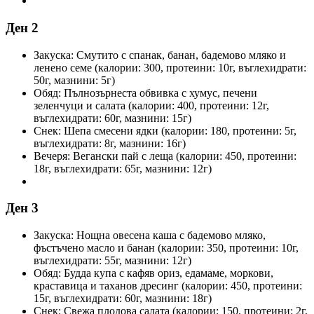
Ден 2
Закуска: Смутито с спанак, банан, бадемово мляко и
ленено семе (калории: 300, протеини: 10г, въглехидрати:
50г, мазнини: 5г)
Обяд: Пълнозърнеста обвивка с хумус, печени
зеленчуци и салата (калории: 400, протеини: 12г,
въглехидрати: 60г, мазнини: 15г)
Снек: Шепа смесени ядки (калории: 180, протеини: 5г,
въглехидрати: 8г, мазнини: 16г)
Вечеря: Вегански пай с леща (калории: 450, протеини:
18г, въглехидрати: 65г, мазнини: 12г)
Ден 3
Закуска: Нощна овесена каша с бадемово мляко,
фъстъчено масло и банан (калории: 350, протеини: 10г,
въглехидрати: 55г, мазнини: 12г)
Обяд: Будда купа с кафяв ориз, едамаме, моркови,
краставица и таханов дресинг (калории: 450, протеини:
15г, въглехидрати: 60г, мазнини: 18г)
Снек: Свежа плодова салата (калории: 150, протеини: 2г,