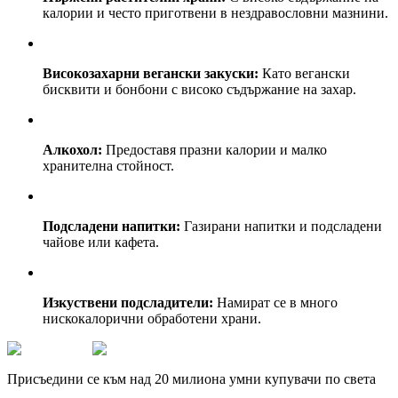
калории и често приготвени в нездравословни мазнини.
Високозахарни вегански закуски:
Като вегански
бисквити и бонбони с високо съдържание на захар.
Алкохол:
Предоставя празни калории и малко
хранителна стойност.
Подсладени напитки:
Газирани напитки и подсладени
чайове или кафета.
Изкуствени подсладители:
Намират се в много
нискокалорични обработени храни.
Присъедини се към над 20 милиона умни купувачи по света