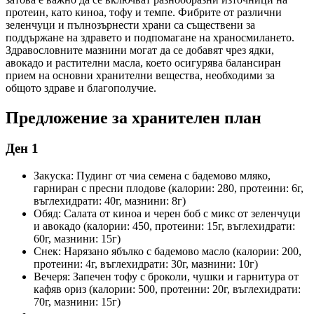
протеин, като киноа, тофу и темпе. Фибрите от различни
зеленчуци и пълнозърнести храни са съществени за
поддържане на здравето и подпомагане на храносмилането.
Здравословните мазнини могат да се добавят чрез ядки,
авокадо и растителни масла, което осигурява балансиран
прием на основни хранителни вещества, необходими за
общото здраве и благополучие.
Предложение за хранителен план
Ден 1
Закуска: Пудинг от чиа семена с бадемово мляко,
гарниран с пресни плодове (калории: 280, протеини: 6г,
въглехидрати: 40г, мазнини: 8г)
Обяд: Салата от киноа и черен боб с микс от зеленчуци
и авокадо (калории: 450, протеини: 15г, въглехидрати:
60г, мазнини: 15г)
Снек: Нарязано ябълко с бадемово масло (калории: 200,
протеини: 4г, въглехидрати: 30г, мазнини: 10г)
Вечеря: Запечен тофу с броколи, чушки и гарнитура от
кафяв ориз (калории: 500, протеини: 20г, въглехидрати:
70г, мазнини: 15г)