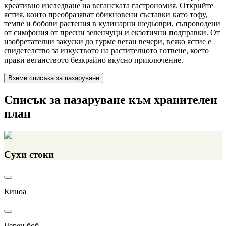
креативно изследване на веганската гастрономия. Открийте
ястия, които преобразяват обикновени съставки като тофу,
темпе и бобови растения в кулинарни шедьоври, съпроводени
от симфония от пресни зеленчуци и екзотични подправки. От
изобретателни закуски до гурме веган вечери, всяко ястие е
свидетелство за изкуството на растителното готвене, което
прави веганството безкрайно вкусно приключение.
Вземи списъка за пазаруване
Списък за пазаруване към хранителен
план
Сухи стоки
Киноа
Черен боб