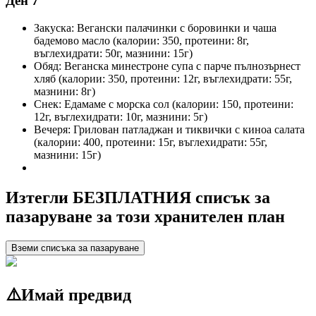
Ден 7
Закуска: Вегански палачинки с боровинки и чаша
бадемово масло (калории: 350, протеини: 8г,
въглехидрати: 50г, мазнини: 15г)
Обяд: Веганска минестроне супа с парче пълнозърнест
хляб (калории: 350, протеини: 12г, въглехидрати: 55г,
мазнини: 8г)
Снек: Едамаме с морска сол (калории: 150, протеини:
12г, въглехидрати: 10г, мазнини: 5г)
Вечеря: Грилован патладжан и тиквички с киноа салата
(калории: 400, протеини: 15г, въглехидрати: 55г,
мазнини: 15г)
Изтегли БЕЗПЛАТНИЯ списък за
пазаруване за този хранителен план
Вземи списъка за пазаруване
⚠️
Имай предвид