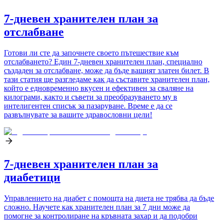
7-дневен хранителен план за
отслабване
Готови ли сте да започнете своето пътешествие към
отслабването? Един 7-дневен хранителен план, специално
създаден за отслабване, може да бъде вашият златен билет. В
тази статия ще разгледаме как да съставите хранителен план,
който е едновременно вкусен и ефективен за сваляне на
килограми, както и съвети за преобразуването му в
интелигентен списък за пазаруване. Време е да се
развълнувате за вашите здравословни цели!
7-дневен хранителен план за
диабетици
Управлението на диабет с помощта на диета не трябва да бъде
сложно. Научете как хранителен план за 7 дни може да
помогне за контролиране на кръвната захар и да подобри