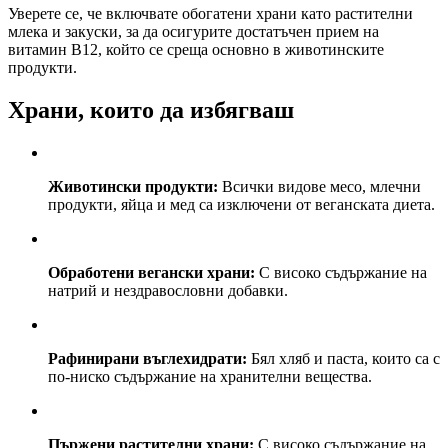
Уверете се, че включвате обогатени храни като растителни
млека и закуски, за да осигурите достатъчен прием на
витамин B12, който се среща основно в животинските
продукти.
Храни, които да избягваш
Животински продукти:
Всички видове месо, млечни
продукти, яйца и мед са изключени от веганската диета.
Обработени вегански храни:
С високо съдържание на
натрий и нездравословни добавки.
Рафинирани въглехидрати:
Бял хляб и паста, които са с
по-ниско съдържание на хранителни вещества.
Пържени растителни храни:
С високо съдържание на