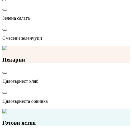
Зелена салата
Смесени зеленчуци
Пекарни
Цялозърнест хляб
Цялозърнеста обвивка
Готови ястия