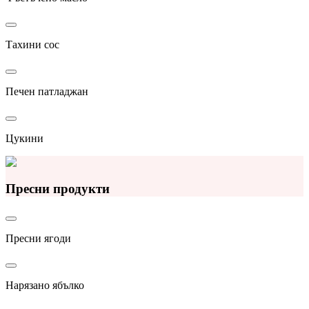
Тахини сос
Печен патладжан
Цукини
Пресни продукти
Пресни ягоди
Нарязано ябълко