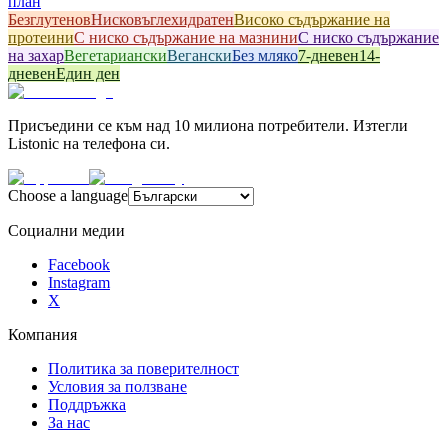
план
Безглутенов
Hисковъглехидратен
Високо съдържание на
протеини
С ниско съдържание на мазнини
С ниско съдържание
на захар
Вегетариански
Вегански
Без мляко
7-дневен
14-
дневен
Един ден
Присъедини се към над 10 милиона потребители. Изтегли
Listonic на телефона си.
Choose a language
Социални медии
Facebook
Instagram
X
Компания
Политика за поверителност
Условия за ползване
Поддръжка
За нас