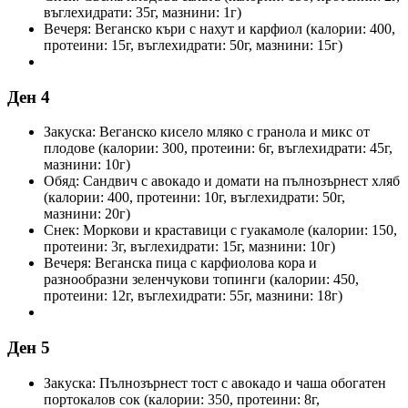
въглехидрати: 35г, мазнини: 1г)
Вечеря: Веганско къри с нахут и карфиол (калории: 400,
протеини: 15г, въглехидрати: 50г, мазнини: 15г)
Ден 4
Закуска: Веганско кисело мляко с гранола и микс от
плодове (калории: 300, протеини: 6г, въглехидрати: 45г,
мазнини: 10г)
Обяд: Сандвич с авокадо и домати на пълнозърнест хляб
(калории: 400, протеини: 10г, въглехидрати: 50г,
мазнини: 20г)
Снек: Моркови и краставици с гуакамоле (калории: 150,
протеини: 3г, въглехидрати: 15г, мазнини: 10г)
Вечеря: Веганска пица с карфиолова кора и
разнообразни зеленчукови топинги (калории: 450,
протеини: 12г, въглехидрати: 55г, мазнини: 18г)
Ден 5
Закуска: Пълнозърнест тост с авокадо и чаша обогатен
портокалов сок (калории: 350, протеини: 8г,