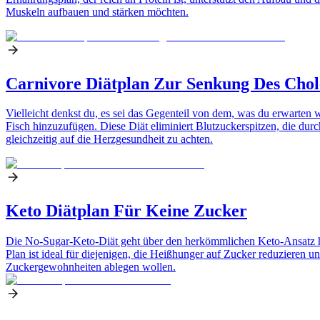
Muskeln aufbauen und stärken möchten.
Carnivore Diätplan Zur Senkung Des Chol
Vielleicht denkst du, es sei das Gegenteil von dem, was du erwarten 
Fisch hinzuzufügen. Diese Diät eliminiert Blutzuckerspitzen, die durc
gleichzeitig auf die Herzgesundheit zu achten.
Keto Diätplan Für Keine Zucker
Die No-Sugar-Keto-Diät geht über den herkömmlichen Keto-Ansatz hina
Plan ist ideal für diejenigen, die Heißhunger auf Zucker reduzieren un
Zuckergewohnheiten ablegen wollen.