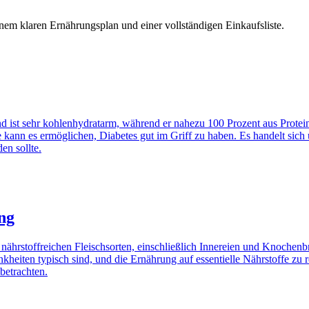
inem klaren Ernährungsplan und einer vollständigen Einkaufsliste.
und ist sehr kohlenhydratarm, während er nahezu 100 Prozent aus Protein
 kann es ermöglichen, Diabetes gut im Griff zu haben. Es handelt sich 
en sollte.
ng
hrstoffreichen Fleischsorten, einschließlich Innereien und Knochenbrü
ankheiten typisch sind, und die Ernährung auf essentielle Nährstoffe zu
 betrachten.