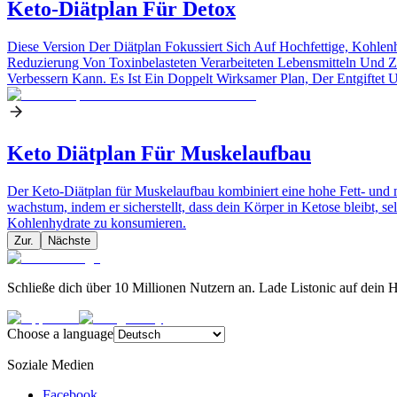
Keto-Diätplan Für Detox
Diese Version Der Diätplan Fokussiert Sich Auf Hochfettige, Kohl
Reduzierung Von Toxinbelasteten Verarbeiteten Lebensmitteln Und Z
Verbessern Kann. Es Ist Ein Doppelt Wirksamer Plan, Der Entgiftet U
Keto Diätplan Für Muskelaufbau
Der Keto-Diätplan für Muskelaufbau kombiniert eine hohe Fett- und m
wachstum, indem er sicherstellt, dass dein Körper in Ketose bleibt, s
Kohlenhydrate zu konsumieren.
Zur.
Nächste
Schließe dich über 10 Millionen Nutzern an. Lade Listonic auf dein 
Choose a language
Soziale Medien
Facebook