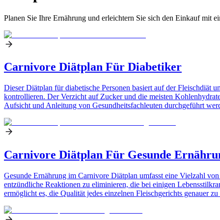
Planen Sie Ihre Ernährung und erleichtern Sie sich den Einkauf mit e
Carnivore Diätplan Für Diabetiker
Dieser Diätplan für diabetische Personen basiert auf der Fleischdiät 
kontrollieren. Der Verzicht auf Zucker und die meisten Kohlenhydrate
Aufsicht und Anleitung von Gesundheitsfachleuten durchgeführt werd
Carnivore Diätplan Für Gesunde Ernähru
Gesunde Ernährung im Carnivore Diätplan umfasst eine Vielzahl von nä
entzündliche Reaktionen zu eliminieren, die bei einigen Lebensstilkr
ermöglicht es, die Qualität jedes einzelnen Fleischgerichts genauer zu