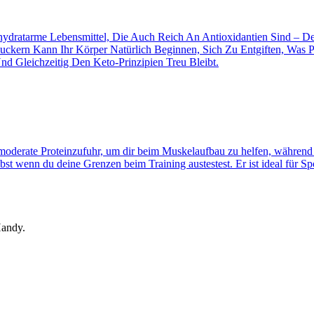
enhydratarme Lebensmittel, Die Auch Reich An Antioxidantien Sind –
uckern Kann Ihr Körper Natürlich Beginnen, Sich Zu Entgiften, Was 
nd Gleichzeitig Den Keto-Prinzipien Treu Bleibt.
oderate Proteinzufuhr, um dir beim Muskelaufbau zu helfen, während du
elbst wenn du deine Grenzen beim Training austestest. Er ist ideal für 
Handy.