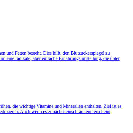
en und Fetten besteht. Dies hilft, den Blutzuckerspiegel zu
um eine radikale, aber einfache Ernährungsumstellung, die unter
hen, die wichtige Vitamine und Mineralien enthalten. Ziel ist es,
 reduzieren. Auch wenn es zunächst einschränkend erscheint,