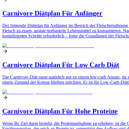
Carnivore Diätplan Für Anfänger
Der folgende Diätplan für Anfänger im Bereich der Fleischernährung ri
Fleisch zu essen, anstatt tierbasierte Lebensmittel zu konsumieren. 
komplizierten Schritte erforderlich – lerne die Grundlagen der Fleisc
Carnivore Diätplan Für Low Carb Diät
Die Carnivore-Diät passt natürlich gut zu einem low-carb Ansatz, da si
einem Zustand der Ketose bleiben möchten. Er ist für Low-Carb-Diät
Carnivore Diätplan Für Hohe Proteine
Wenn Ihr Ziel darin besteht, die Proteinaufnahme zu erhöhen, ist die C
Ernährungsplan, der reich an Protein ist, unterstützt den Aufbau und d