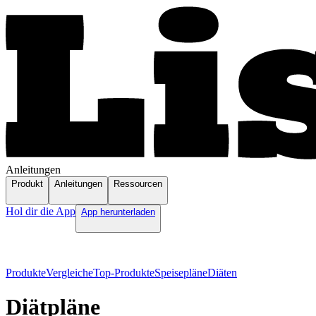
Anleitungen
Produkt
Anleitungen
Ressourcen
Hol dir die App
App herunterladen
Produkte
Vergleiche
Top-Produkte
Speisepläne
Diäten
Diätpläne