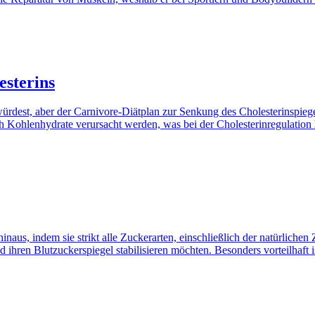
esterins
würdest, aber der Carnivore-Diätplan zur Senkung des Cholesterinspieg
h Kohlenhydrate verursacht werden, was bei der Cholesterinregulation hi
us, indem sie strikt alle Zuckerarten, einschließlich der natürlichen
d ihren Blutzuckerspiegel stabilisieren möchten. Besonders vorteilhaft i