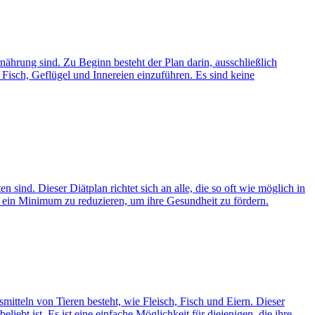
rnährung sind. Zu Beginn besteht der Plan darin, ausschließlich
 Fisch, Geflügel und Innereien einzuführen. Es sind keine
 sind. Dieser Diätplan richtet sich an alle, die so oft wie möglich in
 ein Minimum zu reduzieren, um ihre Gesundheit zu fördern.
smitteln von Tieren besteht, wie Fleisch, Fisch und Eiern. Dieser
iebt ist. Es ist eine einfache Möglichkeit für diejenigen, die ihre