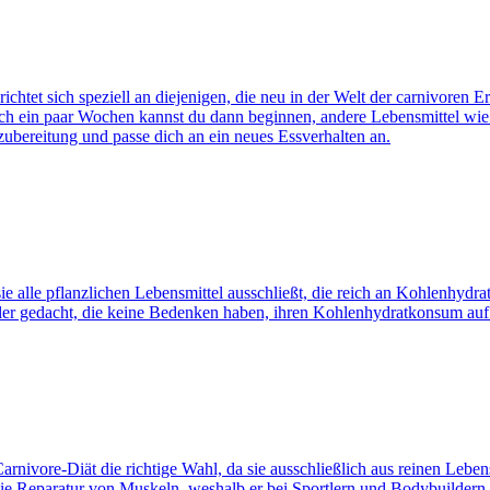
chtet sich speziell an diejenigen, die neu in der Welt der carnivoren E
Nach ein paar Wochen kannst du dann beginnen, andere Lebensmittel wie
hzubereitung und passe dich an ein neues Essverhalten an.
e alle pflanzlichen Lebensmittel ausschließt, die reich an Kohlenhydraten
ler gedacht, die keine Bedenken haben, ihren Kohlenhydratkonsum auf
arnivore-Diät die richtige Wahl, da sie ausschließlich aus reinen Leben
ie Reparatur von Muskeln, weshalb er bei Sportlern und Bodybuildern bel