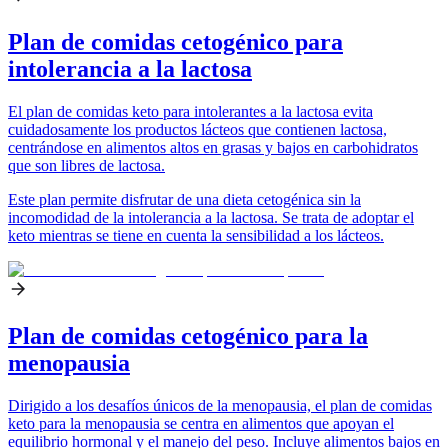
Plan de comidas cetogénico para
intolerancia a la lactosa
El plan de comidas keto para intolerantes a la lactosa evita
cuidadosamente los productos lácteos que contienen lactosa,
centrándose en alimentos altos en grasas y bajos en carbohidratos
que son libres de lactosa.
Este plan permite disfrutar de una dieta cetogénica sin la
incomodidad de la intolerancia a la lactosa. Se trata de adoptar el
keto mientras se tiene en cuenta la sensibilidad a los lácteos.
Plan de comidas cetogénico para la
menopausia
Dirigido a los desafíos únicos de la menopausia, el plan de comidas
keto para la menopausia se centra en alimentos que apoyan el
equilibrio hormonal y el manejo del peso. Incluye alimentos bajos en