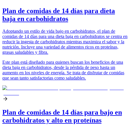
Plan de comidas de 14 días para dieta
baja en carbohidratos
Adoptando un estilo de vida bajo en carbohidratos, el plan de
comidas de 14 días para una dieta baja en carbohidratos se centra en
reducir la ingesta de carbohidratos mientras maximiza el sabor y la
nutrición. Incluye una variedad de alimentos ricos en proteínas,
grasas saludables y fibra.
Este plan está diseñado para quienes buscan los beneficios de una
dieta baja en carbohidratos, desde la pérdida de peso hasta un
aumento en los niveles de energía. Se trata de disfrutar de comidas
que sean tanto satisfactorias como saludables.
Plan de comidas de 14 días para bajo en
carbohidratos y alto en proteínas