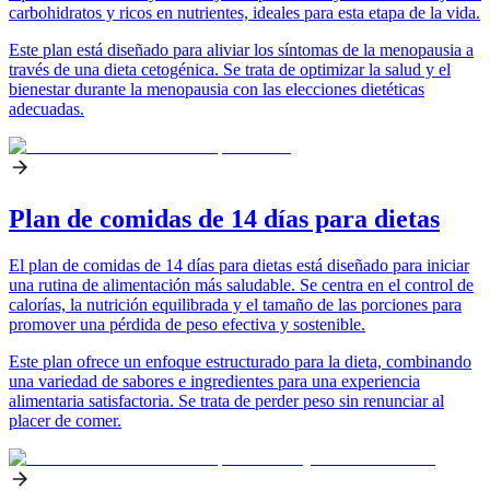
carbohidratos y ricos en nutrientes, ideales para esta etapa de la vida.
Este plan está diseñado para aliviar los síntomas de la menopausia a
través de una dieta cetogénica. Se trata de optimizar la salud y el
bienestar durante la menopausia con las elecciones dietéticas
adecuadas.
Plan de comidas de 14 días para dietas
El plan de comidas de 14 días para dietas está diseñado para iniciar
una rutina de alimentación más saludable. Se centra en el control de
calorías, la nutrición equilibrada y el tamaño de las porciones para
promover una pérdida de peso efectiva y sostenible.
Este plan ofrece un enfoque estructurado para la dieta, combinando
una variedad de sabores e ingredientes para una experiencia
alimentaria satisfactoria. Se trata de perder peso sin renunciar al
placer de comer.