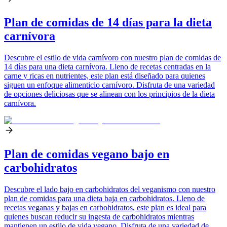
Plan de comidas de 14 días para la dieta
carnívora
Descubre el estilo de vida carnívoro con nuestro plan de comidas de
14 días para una dieta carnívora. Lleno de recetas centradas en la
carne y ricas en nutrientes, este plan está diseñado para quienes
siguen un enfoque alimenticio carnívoro. Disfruta de una variedad
de opciones deliciosas que se alinean con los principios de la dieta
carnívora.
Plan de comidas vegano bajo en
carbohidratos
Descubre el lado bajo en carbohidratos del veganismo con nuestro
plan de comidas para una dieta baja en carbohidratos. Lleno de
recetas veganas y bajas en carbohidratos, este plan es ideal para
quienes buscan reducir su ingesta de carbohidratos mientras
mantienen un estilo de vida vegano. Disfruta de una variedad de