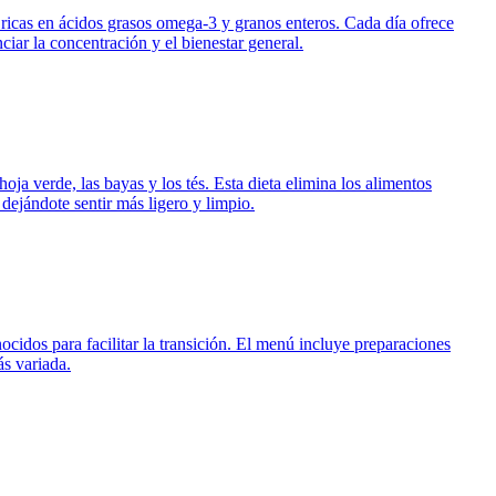
ricas en ácidos grasos omega-3 y granos enteros. Cada día ofrece
iar la concentración y el bienestar general.
ja verde, las bayas y los tés. Esta dieta elimina los alimentos
 dejándote sentir más ligero y limpio.
cidos para facilitar la transición. El menú incluye preparaciones
ás variada.