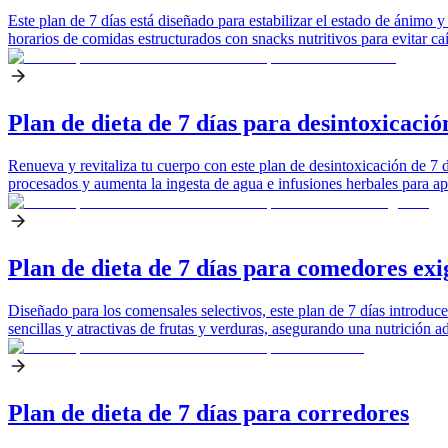
Este plan de 7 días está diseñado para estabilizar el estado de ánim
horarios de comidas estructurados con snacks nutritivos para evitar c
Plan de dieta de 7 días para desintoxicació
Renueva y revitaliza tu cuerpo con este plan de desintoxicación de 7 d
procesados y aumenta la ingesta de agua e infusiones herbales para apo
Plan de dieta de 7 días para comedores exi
Diseñado para los comensales selectivos, este plan de 7 días introduc
sencillas y atractivas de frutas y verduras, asegurando una nutrición
Plan de dieta de 7 días para corredores