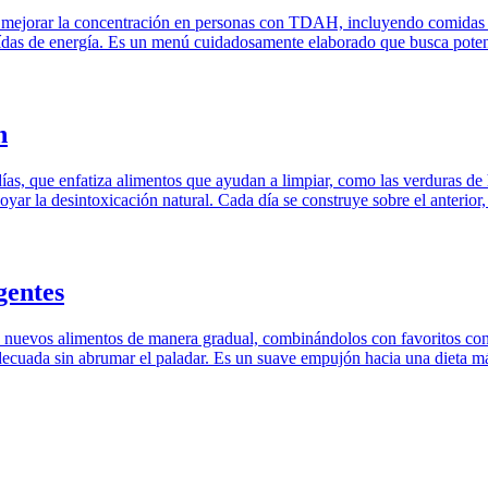
o y mejorar la concentración en personas con TDAH, incluyendo comidas 
aídas de energía. Es un menú cuidadosamente elaborado que busca potenc
n
ías, que enfatiza alimentos que ayudan a limpiar, como las verduras de ho
yar la desintoxicación natural. Cada día se construye sobre el anterior,
gentes
e nuevos alimentos de manera gradual, combinándolos con favoritos cono
 adecuada sin abrumar el paladar. Es un suave empujón hacia una dieta m