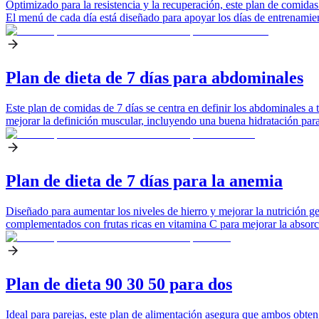
Optimizado para la resistencia y la recuperación, este plan de comida
El menú de cada día está diseñado para apoyar los días de entrenamie
Plan de dieta de 7 días para abdominales
Este plan de comidas de 7 días se centra en definir los abdominales a 
mejorar la definición muscular, incluyendo una buena hidratación para
Plan de dieta de 7 días para la anemia
Diseñado para aumentar los niveles de hierro y mejorar la nutrición ge
complementados con frutas ricas en vitamina C para mejorar la absorc
Plan de dieta 90 30 50 para dos
Ideal para parejas, este plan de alimentación asegura que ambos obten