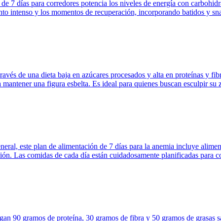
s de 7 días para corredores potencia los niveles de energía con carbohi
nto intenso y los momentos de recuperación, incorporando batidos y sna
través de una dieta baja en azúcares procesados y alta en proteínas y fi
 mantener una figura esbelta. Es ideal para quienes buscan esculpir su
neral, este plan de alimentación de 7 días para la anemia incluye alime
ión. Las comidas de cada día están cuidadosamente planificadas para com
gan 90 gramos de proteína, 30 gramos de fibra y 50 gramos de grasas sal