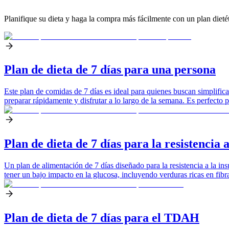
Planifique su dieta y haga la compra más fácilmente con un plan dietét
Plan de dieta de 7 días para una persona
Este plan de comidas de 7 días es ideal para quienes buscan simplifica
preparar rápidamente y disfrutar a lo largo de la semana. Es perfect
Plan de dieta de 7 días para la resistencia a
Un plan de alimentación de 7 días diseñado para la resistencia a la in
tener un bajo impacto en la glucosa, incluyendo verduras ricas en fibra,
Plan de dieta de 7 días para el TDAH