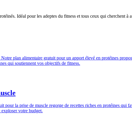
otéinés. Idéal pour les adeptes du fitness et tous ceux qui cherchent à 
otre plan alimentaire gratuit pour un apport élevé en protéines propose 
ines qui soutiennent vos objectifs de fitness.
muscle
it pour la prise de muscle regorge de recettes riches en protéines qui f
 exploser votre budget.