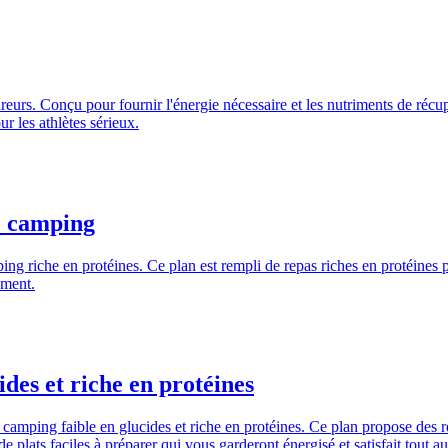
eurs. Conçu pour fournir l'énergie nécessaire et les nutriments de récup
r les athlètes sérieux.
le camping
ng riche en protéines. Ce plan est rempli de repas riches en protéines p
ement.
des et riche en protéines
camping faible en glucides et riche en protéines. Ce plan propose des re
 plats faciles à préparer qui vous garderont énergisé et satisfait tout a