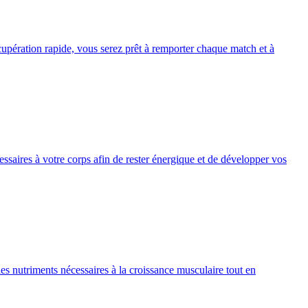
cupération rapide, vous serez prêt à remporter chaque match et à
ssaires à votre corps afin de rester énergique et de développer vos
es nutriments nécessaires à la croissance musculaire tout en