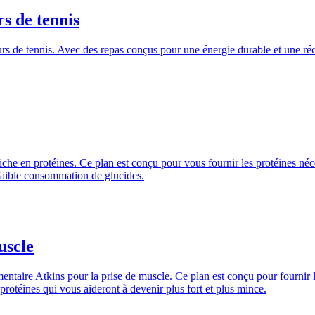
rs de tennis
urs de tennis. Avec des repas conçus pour une énergie durable et une ré
che en protéines. Ce plan est conçu pour vous fournir les protéines néce
 faible consommation de glucides.
uscle
ntaire Atkins pour la prise de muscle. Ce plan est conçu pour fournir l
protéines qui vous aideront à devenir plus fort et plus mince.