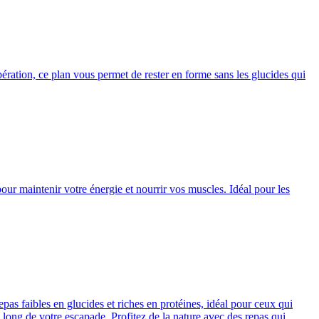
ération, ce plan vous permet de rester en forme sans les glucides qui
our maintenir votre énergie et nourrir vos muscles. Idéal pour les
pas faibles en glucides et riches en protéines, idéal pour ceux qui
u long de votre escapade. Profitez de la nature avec des repas qui