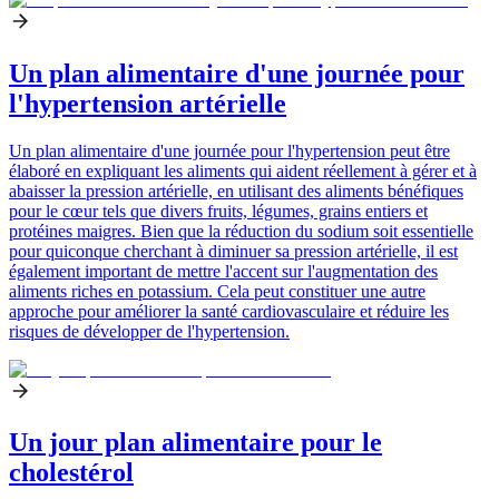
Un plan alimentaire d'une journée pour
l'hypertension artérielle
Un plan alimentaire d'une journée pour l'hypertension peut être
élaboré en expliquant les aliments qui aident réellement à gérer et à
abaisser la pression artérielle, en utilisant des aliments bénéfiques
pour le cœur tels que divers fruits, légumes, grains entiers et
protéines maigres. Bien que la réduction du sodium soit essentielle
pour quiconque cherchant à diminuer sa pression artérielle, il est
également important de mettre l'accent sur l'augmentation des
aliments riches en potassium. Cela peut constituer une autre
approche pour améliorer la santé cardiovasculaire et réduire les
risques de développer de l'hypertension.
Un jour plan alimentaire pour le
cholestérol