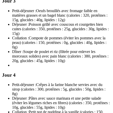
Jour 3
Petit-déjeuner :
Oeufs brouillés avec fromage faible en
matières grasses et un bagel blanc (calories : 320, protéines :
15g, glucides : 40g, lipides : 12g)
Déjeuner :
Poisson grillé avec couscous et courgettes bien
cuites (calories : 350, protéines : 25g, glucides : 30g, lipides :
15g)
Collation :
Compote de pommes (éviter les pommes avec la
peau) (calories : 150, protéines : 0g, glucides : 40g, lipides :
0g)
Dîner :
Soupe de poulet et riz (filtrée pour enlever les
morceaux solides) avec pain blanc (calories : 380, protéines :
20g, glucides : 45g, lipides : 10g)
Jour 4
Petit-déjeuner :
Crêpes à la farine blanche servies avec du
sirop (calories : 300, protéines : 5g, glucides : 50g, lipides :
8g)
Déjeuner :
Pâtes avec sauce marinara et une petite salade
(éviter les légumes riches en fibres) (calories : 350, protéines :
10g, glucides : 55g, lipides : 10g)
Collation :
Petit pot de pudding à la vanille (calories : 150,