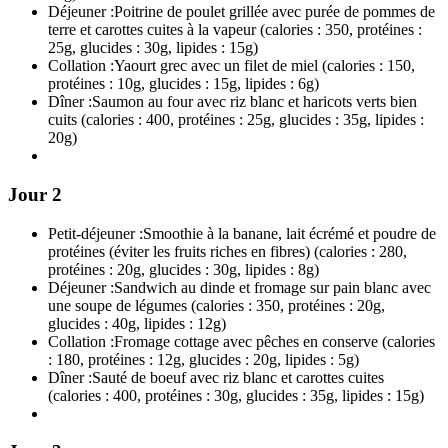
Déjeuner :
Poitrine de poulet grillée avec purée de pommes de
terre et carottes cuites à la vapeur (calories : 350, protéines :
25g, glucides : 30g, lipides : 15g)
Collation :
Yaourt grec avec un filet de miel (calories : 150,
protéines : 10g, glucides : 15g, lipides : 6g)
Dîner :
Saumon au four avec riz blanc et haricots verts bien
cuits (calories : 400, protéines : 25g, glucides : 35g, lipides :
20g)
Jour 2
Petit-déjeuner :
Smoothie à la banane, lait écrémé et poudre de
protéines (éviter les fruits riches en fibres) (calories : 280,
protéines : 20g, glucides : 30g, lipides : 8g)
Déjeuner :
Sandwich au dinde et fromage sur pain blanc avec
une soupe de légumes (calories : 350, protéines : 20g,
glucides : 40g, lipides : 12g)
Collation :
Fromage cottage avec pêches en conserve (calories
: 180, protéines : 12g, glucides : 20g, lipides : 5g)
Dîner :
Sauté de boeuf avec riz blanc et carottes cuites
(calories : 400, protéines : 30g, glucides : 35g, lipides : 15g)