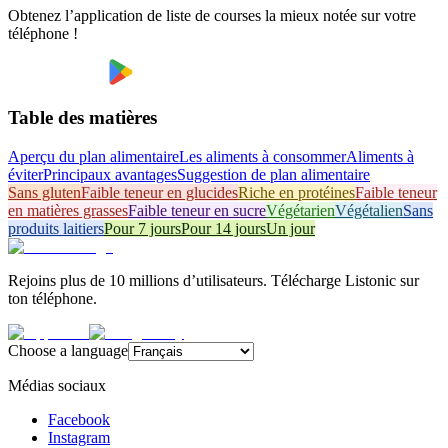
Obtenez l’application de liste de courses la mieux notée sur votre
téléphone !
Table des matières
Aperçu du plan alimentaire
Les aliments à consommer
Aliments à
éviter
Principaux avantages
Suggestion de plan alimentaire
Sans gluten
Faible teneur en glucides
Riche en protéines
Faible teneur
en matières grasses
Faible teneur en sucre
Végétarien
Végétalien
Sans
produits laitiers
Pour 7 jours
Pour 14 jours
Un jour
Rejoins plus de 10 millions d’utilisateurs. Télécharge Listonic sur
ton téléphone.
Choose a language
Médias sociaux
Facebook
Instagram