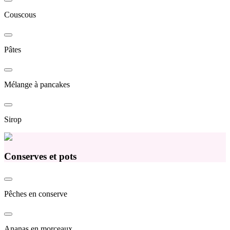
Couscous
Pâtes
Mélange à pancakes
Sirop
Conserves et pots
Pêches en conserve
Ananas en morceaux