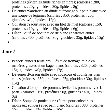
protéines (éviter les fruits riches en fibres) (calories : 280,
protéines : 20g, glucides : 30g, lipides : 8g)
Déjeuner :
Sandwich au dinde et fromage sur pain blanc avec
une soupe de légumes (calories : 350, protéines : 20g,
glucides : 40g, lipides : 12g)
Collation :
Yaourt grec avec un filet de miel (calories : 150,
protéines : 10g, glucides : 15g, lipides : 6g)
Dîner :
Sauté de boeuf avec riz blanc et carottes cuites
(calories : 400, protéines : 30g, glucides : 35g, lipides : 15g)
Jour 7
Petit-déjeuner :
Oeufs brouillés avec fromage faible en
matières grasses et un bagel blanc (calories : 320, protéines :
15g, glucides : 40g, lipides : 12g)
Déjeuner :
Poisson grillé avec couscous et courgettes bien
cuites (calories : 350, protéines : 25g, glucides : 30g, lipides :
15g)
Collation :
Compote de pommes (éviter les pommes avec la
peau) (calories : 150, protéines : 0g, glucides : 40g, lipides :
0g)
Dîner :
Soupe de poulet et riz (filtrée pour enlever les
morceaux solides) avec pain blanc (calories : 380, protéines :
20g, glucides : 45g, lipides : 10g)