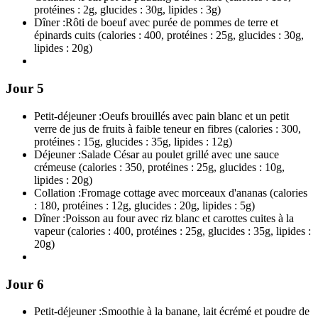
protéines : 2g, glucides : 30g, lipides : 3g)
Dîner :
Rôti de boeuf avec purée de pommes de terre et
épinards cuits (calories : 400, protéines : 25g, glucides : 30g,
lipides : 20g)
Jour 5
Petit-déjeuner :
Oeufs brouillés avec pain blanc et un petit
verre de jus de fruits à faible teneur en fibres (calories : 300,
protéines : 15g, glucides : 35g, lipides : 12g)
Déjeuner :
Salade César au poulet grillé avec une sauce
crémeuse (calories : 350, protéines : 25g, glucides : 10g,
lipides : 20g)
Collation :
Fromage cottage avec morceaux d'ananas (calories
: 180, protéines : 12g, glucides : 20g, lipides : 5g)
Dîner :
Poisson au four avec riz blanc et carottes cuites à la
vapeur (calories : 400, protéines : 25g, glucides : 35g, lipides :
20g)
Jour 6
Petit-déjeuner :
Smoothie à la banane, lait écrémé et poudre de