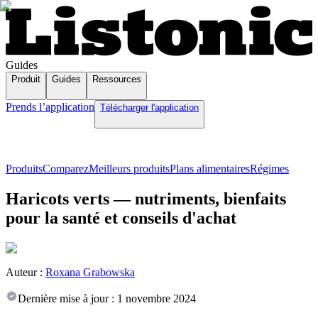
Guides
Produit
Guides
Ressources
Prends l’application
Télécharger l'application
Produits
Comparez
Meilleurs produits
Plans alimentaires
Régimes
Haricots verts — nutriments, bienfaits
pour la santé et conseils d'achat
Auteur :
Roxana Grabowska
Dernière mise à jour :
1 novembre 2024