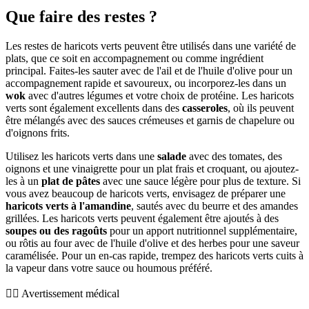
Que faire des restes ?
Les restes de haricots verts peuvent être utilisés dans une variété de
plats, que ce soit en accompagnement ou comme ingrédient
principal. Faites-les sauter avec de l'ail et de l'huile d'olive pour un
accompagnement rapide et savoureux, ou incorporez-les dans un
wok
avec d'autres légumes et votre choix de protéine. Les haricots
verts sont également excellents dans des
casseroles
, où ils peuvent
être mélangés avec des sauces crémeuses et garnis de chapelure ou
d'oignons frits.
Utilisez les haricots verts dans une
salade
avec des tomates, des
oignons et une vinaigrette pour un plat frais et croquant, ou ajoutez-
les à un
plat de pâtes
avec une sauce légère pour plus de texture. Si
vous avez beaucoup de haricots verts, envisagez de préparer une
haricots verts à l'amandine
, sautés avec du beurre et des amandes
grillées. Les haricots verts peuvent également être ajoutés à des
soupes ou des ragoûts
pour un apport nutritionnel supplémentaire,
ou rôtis au four avec de l'huile d'olive et des herbes pour une saveur
caramélisée. Pour un en-cas rapide, trempez des haricots verts cuits à
la vapeur dans votre sauce ou houmous préféré.
👨‍⚕️️ Avertissement médical