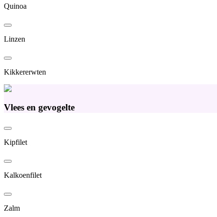
Quinoa
Linzen
Kikkererwten
Vlees en gevogelte
Kipfilet
Kalkoenfilet
Zalm