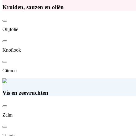
Kruiden, sauzen en oliën
Olijfolie
Knoflook
Citroen
Vis en zeevruchten
Zalm
Tilapia