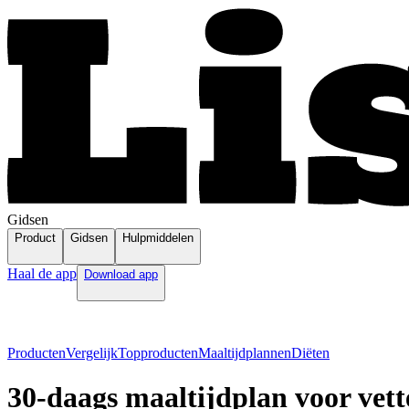
Gidsen
Product
Gidsen
Hulpmiddelen
Haal de app
Download app
Producten
Vergelijk
Topproducten
Maaltijdplannen
Diëten
30-daags maaltijdplan voor vett