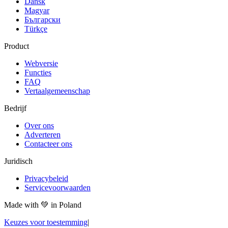
Dansk
Magyar
Български
Türkçe
Product
Webversie
Functies
FAQ
Vertaalgemeenschap
Bedrijf
Over ons
Adverteren
Contacteer ons
Juridisch
Privacybeleid
Servicevoorwaarden
Made with
💚
in Poland
Keuzes voor toestemming
|