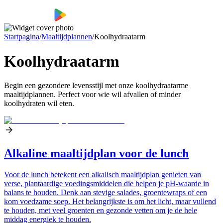
Startpagina
/
Maaltijdplannen
/
Koolhydraatarm
Koolhydraatarm
Begin een gezondere levensstijl met onze koolhydraatarme
maaltijdplannen. Perfect voor wie wil afvallen of minder
koolhydraten wil eten.
Alkaline maaltijdplan voor de lunch
Voor de lunch betekent een alkalisch maaltijdplan genieten van
verse, plantaardige voedingsmiddelen die helpen je pH-waarde in
balans te houden. Denk aan stevige salades, groentewraps of een
kom voedzame soep. Het belangrijkste is om het licht, maar vullend
te houden, met veel groenten en gezonde vetten om je de hele
middag energiek te houden.