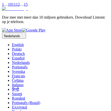
1
…
10
11
12
…
15
Doe mee met meer dan 10 miljoen gebruikers. Download Listonic
op je telefoon.
Nederlands
English
Polski
Deutsch
Español
Nederlands
Português
Svenska
Français
Čeština
Italiano
हिन्दी
Suomi
Română
Português (Brasil)
Ελληνικά