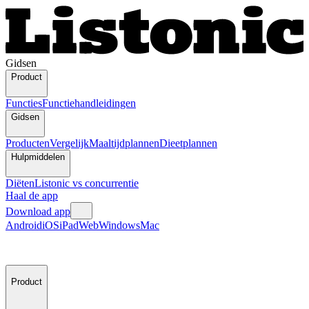
Gidsen
Product
Functies
Functiehandleidingen
Gidsen
Producten
Vergelijk
Maaltijdplannen
Dieetplannen
Hulpmiddelen
Diëten
Listonic vs concurrentie
Haal de app
Download app
Android
iOS
iPad
Web
Windows
Mac
Product