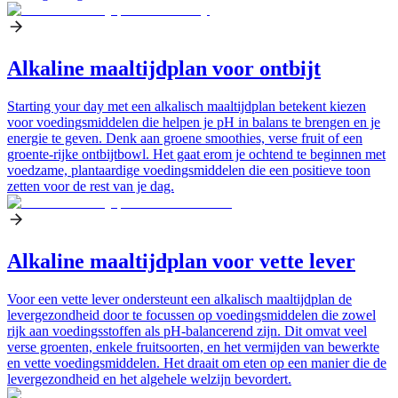
Alkaline maaltijdplan voor ontbijt
Starting your day met een alkalisch maaltijdplan betekent kiezen
voor voedingsmiddelen die helpen je pH in balans te brengen en je
energie te geven. Denk aan groene smoothies, verse fruit of een
groente-rijke ontbijtbowl. Het gaat erom je ochtend te beginnen met
voedzame, plantaardige voedingsmiddelen die een positieve toon
zetten voor de rest van je dag.
Alkaline maaltijdplan voor vette lever
Voor een vette lever ondersteunt een alkalisch maaltijdplan de
levergezondheid door te focussen op voedingsmiddelen die zowel
rijk aan voedingsstoffen als pH-balancerend zijn. Dit omvat veel
verse groenten, enkele fruitsoorten, en het vermijden van bewerkte
en vette voedingsmiddelen. Het draait om eten op een manier die de
levergezondheid en het algehele welzijn bevordert.