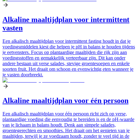
Alkaline maaltijdplan voor intermittent
vasten
Een alkalisch maaltijdplan voor intermittent fasting houdt in dat je
voedingsmiddelen kiest die helpen je pH in balans te houden tijdens
je eetvensters. Focus op plantaardige maaltijden die rijk zijn aan
voedingsstoffen en gemakkelijk verteerbaar zijn. Dit kan onder
andere bestaan uit verse salades, stevige groentesoepen en enkele
soorten fruit. Het draait om schoon en evenwichtig eten wanneer je
je vasten doorbreekt.
Alkaline maaltijdplan voor één persoon
Een alkalisch maaltijdplan voor één persoon richt zich op verse,
plantaardige voeding die eenvoudig te bereiden is en de pH-waarde
van je lichaam in balans houdt. Denk aan simpele salades,
groentegerechten en smoothies. Het draait om het genieten van je
maaltijden, terwijl je ze voedzaam houdt, zonder te veel tijd in de