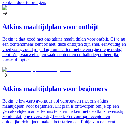
keuken door te brengen.
Atkins maaltijdplan voor ontbijt
Begin je dag goed met ons atkins maaltijdplan voor ontbijt. Of je nu
een ochtendmens bent of niet, deze ontbijten zijn snel, eenvoudig en
voedzaam, zodat je je dag kunt starten met de energie die je nodig
hebt. Zeg vaarwel tegen saaie ochtenden en hallo tegen heerlijke
low-carb opties.
Atkins maaltijdplan voor beginners
Begin je low-carb avontuur vol vertrouwen met ons atkins
maaltijdplan voor beginners. Dit plan is ontworpen om je op een
gemakkelijke manier kennis te laten maken met de atkins levensstijl,
zonder dat je je overweldigd voelt. Eenvoudige recepten en
duidelijke richtlijnen maken het starten een fluitje van een cent.