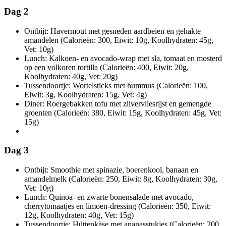
Dag 2
Ontbijt: Havermout met gesneden aardbeien en gehakte
amandelen (Calorieën: 300, Eiwit: 10g, Koolhydraten: 45g,
Vet: 10g)
Lunch: Kalkoen- en avocado-wrap met sla, tomaat en mosterd
op een volkoren tortilla (Calorieën: 400, Eiwit: 20g,
Koolhydraten: 40g, Vet: 20g)
Tussendoortje: Wortelsticks met hummus (Calorieën: 100,
Eiwit: 3g, Koolhydraten: 15g, Vet: 4g)
Diner: Roergebakken tofu met zilvervliesrijst en gemengde
groenten (Calorieën: 380, Eiwit: 15g, Koolhydraten: 45g, Vet:
15g)
Dag 3
Ontbijt: Smoothie met spinazie, boerenkool, banaan en
amandelmelk (Calorieën: 250, Eiwit: 8g, Koolhydraten: 30g,
Vet: 10g)
Lunch: Quinoa- en zwarte bonensalade met avocado,
cherrytomaatjes en limoen-dressing (Calorieën: 350, Eiwit:
12g, Koolhydraten: 40g, Vet: 15g)
Tussendoortje: Hüttenkäse met ananasstukjes (Calorieën: 200,