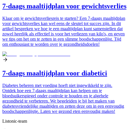
7-daags maaltijdplan voor gewichtsverlies
Klaar om je gewichtsverliesreis te starten? Een 7-daags maaltijdplan
voor gewichtsverlies kan wel eens de sleutel tot succes zijn. In dit
artikel bespreken we hoe je een maaltijdplan kunt samenstellen dat
zowel heerlijk als effectief is voor het verliezen van kilo's, en geven
we tips om het om te zetten in een slimme boodschappenlijst. Tijd
om enthousiast te worden over je gezondheidsdoelen!
7-daags maaltijdplan voor diabetici
Diabetes beheren met voeding hoeft niet ingewikkeld te zijn.
Ontdek hoe een 7-daags maaltijdplan kan helpen om je
bloedsuikerspiegel onder controle te houden en je algehele
gezondheid te verbeteren. We begeleiden je bij het maken van
diabetesvriendelijke maaltijden en zetten deze om in een eenvoudig
boodschappenlijstje. Laten we gezond eten eenvoudig maken!
Listonic-team