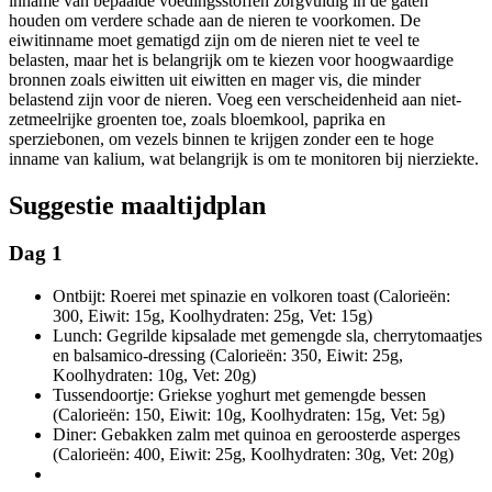
inname van bepaalde voedingsstoffen zorgvuldig in de gaten
houden om verdere schade aan de nieren te voorkomen. De
eiwitinname moet gematigd zijn om de nieren niet te veel te
belasten, maar het is belangrijk om te kiezen voor hoogwaardige
bronnen zoals eiwitten uit eiwitten en mager vis, die minder
belastend zijn voor de nieren. Voeg een verscheidenheid aan niet-
zetmeelrijke groenten toe, zoals bloemkool, paprika en
sperziebonen, om vezels binnen te krijgen zonder een te hoge
inname van kalium, wat belangrijk is om te monitoren bij nierziekte.
Suggestie maaltijdplan
Dag 1
Ontbijt: Roerei met spinazie en volkoren toast (Calorieën:
300, Eiwit: 15g, Koolhydraten: 25g, Vet: 15g)
Lunch: Gegrilde kipsalade met gemengde sla, cherrytomaatjes
en balsamico-dressing (Calorieën: 350, Eiwit: 25g,
Koolhydraten: 10g, Vet: 20g)
Tussendoortje: Griekse yoghurt met gemengde bessen
(Calorieën: 150, Eiwit: 10g, Koolhydraten: 15g, Vet: 5g)
Diner: Gebakken zalm met quinoa en geroosterde asperges
(Calorieën: 400, Eiwit: 25g, Koolhydraten: 30g, Vet: 20g)