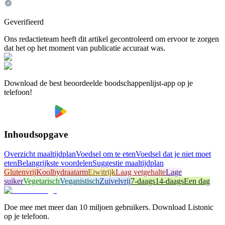
Geverifieerd
Ons redactieteam heeft dit artikel gecontroleerd om ervoor te zorgen
dat het op het moment van publicatie accuraat was.
Download de best beoordeelde boodschappenlijst-app op je
telefoon!
Inhoudsopgave
Overzicht maaltijdplan
Voedsel om te eten
Voedsel dat je niet moet
eten
Belangrijkste voordelen
Suggestie maaltijdplan
Glutenvrij
Koolhydraatarm
Eiwitrijk
Laag vetgehalte
Lage
suiker
Vegetarisch
Veganistisch
Zuivelvrij
7-daags
14-daags
Een dag
Doe mee met meer dan 10 miljoen gebruikers. Download Listonic
op je telefoon.