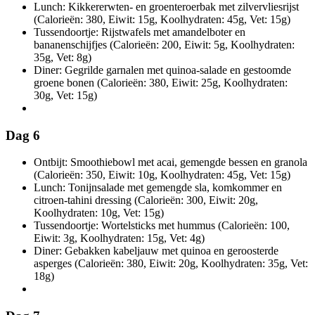
Lunch: Kikkererwten- en groenteroerbak met zilvervliesrijst
(Calorieën: 380, Eiwit: 15g, Koolhydraten: 45g, Vet: 15g)
Tussendoortje: Rijstwafels met amandelboter en
bananenschijfjes (Calorieën: 200, Eiwit: 5g, Koolhydraten:
35g, Vet: 8g)
Diner: Gegrilde garnalen met quinoa-salade en gestoomde
groene bonen (Calorieën: 380, Eiwit: 25g, Koolhydraten:
30g, Vet: 15g)
Dag 6
Ontbijt: Smoothiebowl met acai, gemengde bessen en granola
(Calorieën: 350, Eiwit: 10g, Koolhydraten: 45g, Vet: 15g)
Lunch: Tonijnsalade met gemengde sla, komkommer en
citroen-tahini dressing (Calorieën: 300, Eiwit: 20g,
Koolhydraten: 10g, Vet: 15g)
Tussendoortje: Wortelsticks met hummus (Calorieën: 100,
Eiwit: 3g, Koolhydraten: 15g, Vet: 4g)
Diner: Gebakken kabeljauw met quinoa en geroosterde
asperges (Calorieën: 380, Eiwit: 20g, Koolhydraten: 35g, Vet:
18g)