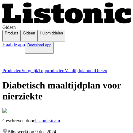
Gidsen
Product
Gidsen
Hulpmiddelen
Haal de app
Download app
Producten
Vergelijk
Topproducten
Maaltijdplannen
Diëten
Diabetisch maaltijdplan voor
nierziekte
Geschreven door
Listonic-team
Bijgewerkt op
9 dec 2024