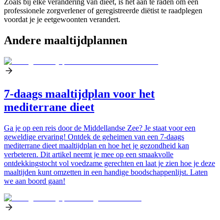
Zoals bij elke verandering van dieet, is het aan te raden om een
professionele zorgverlener of geregistreerde diëtist te raadplegen
voordat je je eetgewoonten verandert.
Andere maaltijdplannen
7-daags maaltijdplan voor het
mediterrane dieet
Ga je op een reis door de Middellandse Zee? Je staat voor een
geweldige ervaring! Ontdek de geheimen van een 7-daags
mediterrane dieet maaltijdplan en hoe het je gezondheid kan
verbeteren. Dit artikel neemt je mee op een smaakvolle
ontdekkingstocht vol voedzame gerechten en laat je zien hoe je deze
maaltijden kunt omzetten in een handige boodschappenlijst. Laten
we aan boord gaan!