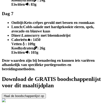
Koolhydraten
🌾:
24g
Eiwitten
🥩:
83g
Dag 7
Ontbijt:
Keto-crêpes gevuld met bessen en roomkaas
Lunch:
Cobb-salade met hardgekookte eieren, spek,
avocado en blauwe kaas
Diner:
Lamscurry met bloemkoolrijst
Calorieën
🔥:
1450
Vetten
💧:
109g
Koolhydraten
🌾:
26g
Eiwitten
🥩:
103g
Deze waarden zijn bij benadering en kunnen iets variëren
afhankelijk van specifieke portiegroottes en
bereidingsmethoden.
Download de GRATIS boodschappenlijst
voor dit maaltijdplan
Haal de boodschappenlijst op