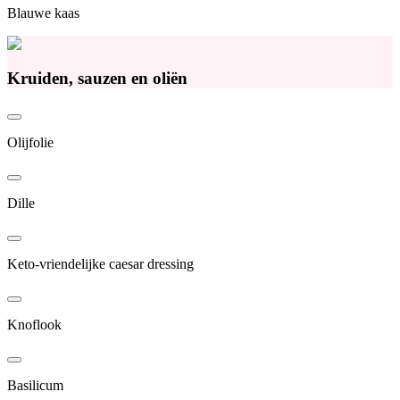
Blauwe kaas
Kruiden, sauzen en oliën
Olijfolie
Dille
Keto-vriendelijke caesar dressing
Knoflook
Basilicum