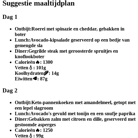
Suggestie maaltijdplan
Dag 1
Ontbijt:
Roerei met spinazie en cheddar, gebakken in
boter
Lunch:
Avocado-kipsalade geserveerd op een bedje van
gemengde sla
Diner:
Gegrilde steak met geroosterde spruitjes en
knoflookboter
Calorieën
🔥:
1300
Vetten
💧:
101g
Koolhydraten
🌾:
14g
Eiwitten
🥩:
87g
Dag 2
Ontbijt:
Keto-pannenkoeken met amandelmeel, getopt met
een lepel slagroom
Lunch:
Avocado's gevuld met tonijn en een snufje paprika
Diner:
Gebakken zalm met citroen en dille, geserveerd met
gestoomde asperges
Calorieën
🔥:
1250
Vetten
💧:
99g