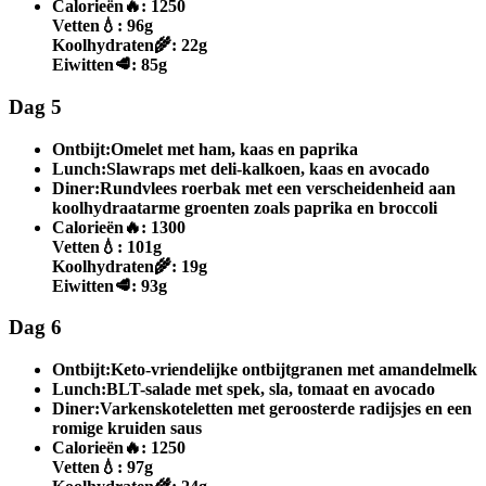
Calorieën
🔥:
1250
Vetten
💧:
96g
Koolhydraten
🌾:
22g
Eiwitten
🥩:
85g
Dag 5
Ontbijt:
Omelet met ham, kaas en paprika
Lunch:
Slawraps met deli-kalkoen, kaas en avocado
Diner:
Rundvlees roerbak met een verscheidenheid aan
koolhydraatarme groenten zoals paprika en broccoli
Calorieën
🔥:
1300
Vetten
💧:
101g
Koolhydraten
🌾:
19g
Eiwitten
🥩:
93g
Dag 6
Ontbijt:
Keto-vriendelijke ontbijtgranen met amandelmelk
Lunch:
BLT-salade met spek, sla, tomaat en avocado
Diner:
Varkenskoteletten met geroosterde radijsjes en een
romige kruiden saus
Calorieën
🔥:
1250
Vetten
💧:
97g