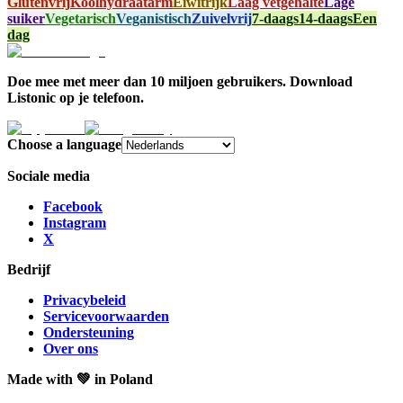
Glutenvrij
Koolhydraatarm
Eiwitrijk
Laag vetgehalte
Lage
suiker
Vegetarisch
Veganistisch
Zuivelvrij
7-daags
14-daags
Een
dag
Doe mee met meer dan 10 miljoen gebruikers. Download
Listonic op je telefoon.
Choose a language
Sociale media
Facebook
Instagram
X
Bedrijf
Privacybeleid
Servicevoorwaarden
Ondersteuning
Over ons
Made with
💚
in Poland