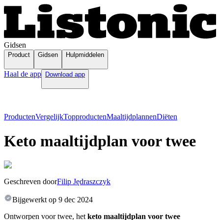
Gidsen
Product
Gidsen
Hulpmiddelen
Haal de app
Download app
Producten
Vergelijk
Topproducten
Maaltijdplannen
Diëten
Keto maaltijdplan voor twee
Geschreven door
Filip Jędraszczyk
Bijgewerkt op
9 dec 2024
Ontworpen voor twee, het
keto maaltijdplan voor twee