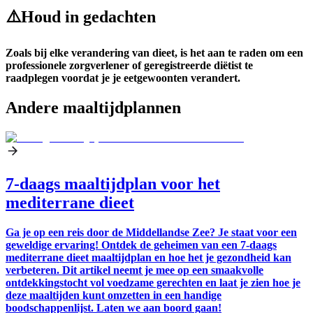
⚠️
Houd in gedachten
Zoals bij elke verandering van dieet, is het aan te raden om een
professionele zorgverlener of geregistreerde diëtist te
raadplegen voordat je je eetgewoonten verandert.
Andere maaltijdplannen
7-daags maaltijdplan voor het
mediterrane dieet
Ga je op een reis door de Middellandse Zee? Je staat voor een
geweldige ervaring! Ontdek de geheimen van een 7-daags
mediterrane dieet maaltijdplan en hoe het je gezondheid kan
verbeteren. Dit artikel neemt je mee op een smaakvolle
ontdekkingstocht vol voedzame gerechten en laat je zien hoe je
deze maaltijden kunt omzetten in een handige
boodschappenlijst. Laten we aan boord gaan!