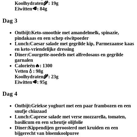
Koolhydraten
🌾:
19g
Eiwitten
🥩:
84g
Dag 3
Ontbijt:
Keto-smoothie met amandelmelk, spinazie,
pindakaas en een schep eiwitpoeder
Lunch:
Caesar salade met gegrilde kip, Parmezaanse kaas
en keto-vriendelijke dressing
Diner:
Courgette-noedels met alfredosaus en gegrilde
garnalen
Calorieën
🔥:
1300
Vetten
💧:
98g
Koolhydraten
🌾:
23g
Eiwitten
🥩:
95g
Dag 4
Ontbijt:
Griekse yoghurt met een paar frambozen en een
snufje chiazaad
Lunch:
Caprese salade met verse mozzarella, tomaten,
basilicum en een scheutje olijfolie
Diner:
Kippendijen geroosterd met kruiden en een
bijgerecht van bloemkoolpuree