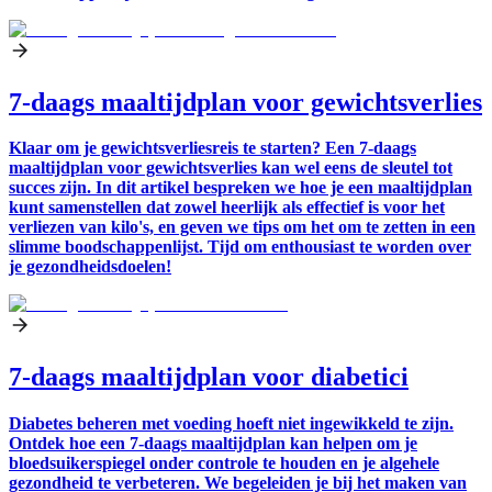
7-daags maaltijdplan voor gewichtsverlies
Klaar om je gewichtsverliesreis te starten? Een 7-daags
maaltijdplan voor gewichtsverlies kan wel eens de sleutel tot
succes zijn. In dit artikel bespreken we hoe je een maaltijdplan
kunt samenstellen dat zowel heerlijk als effectief is voor het
verliezen van kilo's, en geven we tips om het om te zetten in een
slimme boodschappenlijst. Tijd om enthousiast te worden over
je gezondheidsdoelen!
7-daags maaltijdplan voor diabetici
Diabetes beheren met voeding hoeft niet ingewikkeld te zijn.
Ontdek hoe een 7-daags maaltijdplan kan helpen om je
bloedsuikerspiegel onder controle te houden en je algehele
gezondheid te verbeteren. We begeleiden je bij het maken van