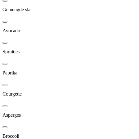
Gemengde sla
Avocado
Spruitjes
Paprika
Courgette
Asperges
Broccoli