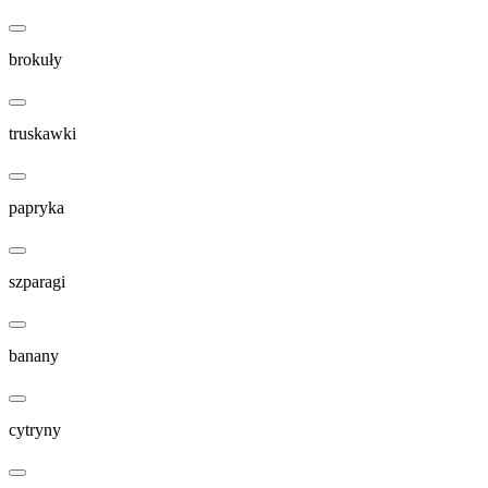
brokuły
truskawki
papryka
szparagi
banany
cytryny