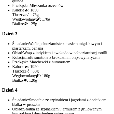
quinoa
Przekąska:
Mieszanka orzechów
Kalorie
🔥:
1850
Tłuszcze
💧:
75g
Węglowodany
🌾:
170g
Białko
🥩:
125g
Dzień 3
Śniadanie:
Wafle pełnoziarniste z masłem migdałowym i
plasterkami banana
Obiad:
Wrap z indykiem i awokado w pełnoziarnistej tortilli
Kolacja:
Tofu smażone z brokułami i brązowym ryżem
Przekąska:
Marchewki z hummusem
Kalorie
🔥:
1950
Tłuszcze
💧:
80g
Węglowodany
🌾:
180g
Białko
🥩:
120g
Dzień 4
Śniadanie:
Smoothie ze szpinakiem i jagodami z dodatkiem
białka w proszku
Obiad:
Sałatka ze szpinakiem i jarmużem z grillowanym
kurczakiem i dressingiem cytrusowym