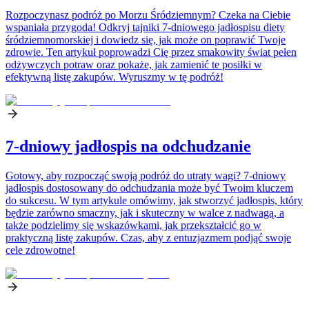
Rozpoczynasz podróż po Morzu Śródziemnym? Czeka na Ciebie
wspaniała przygoda! Odkryj tajniki 7-dniowego jadłospisu diety
śródziemnomorskiej i dowiedz się, jak może on poprawić Twoje
zdrowie. Ten artykuł poprowadzi Cię przez smakowity świat pełen
odżywczych potraw oraz pokaże, jak zamienić te posiłki w
efektywną listę zakupów. Wyruszmy w tę podróż!
7-dniowy jadłospis na odchudzanie
Gotowy, aby rozpocząć swoją podróż do utraty wagi? 7-dniowy
jadłospis dostosowany do odchudzania może być Twoim kluczem
do sukcesu. W tym artykule omówimy, jak stworzyć jadłospis, który
będzie zarówno smaczny, jak i skuteczny w walce z nadwagą, a
także podzielimy się wskazówkami, jak przekształcić go w
praktyczną listę zakupów. Czas, aby z entuzjazmem podjąć swoje
cele zdrowotne!