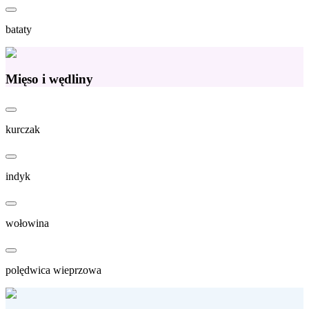
bataty
Mięso i wędliny
kurczak
indyk
wołowina
polędwica wieprzowa