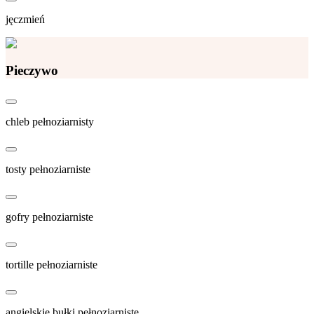
jęczmień
Pieczywo
chleb pełnoziarnisty
tosty pełnoziarniste
gofry pełnoziarniste
tortille pełnoziarniste
angielskie bułki pełnoziarniste