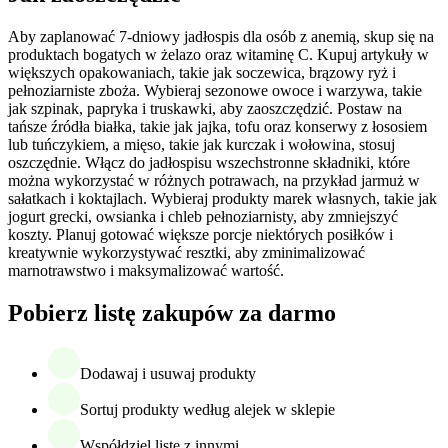
Aby zaplanować 7-dniowy jadłospis dla osób z anemią, skup się na
produktach bogatych w żelazo oraz witaminę C. Kupuj artykuły w
większych opakowaniach, takie jak soczewica, brązowy ryż i
pełnoziarniste zboża. Wybieraj sezonowe owoce i warzywa, takie
jak szpinak, papryka i truskawki, aby zaoszczędzić. Postaw na
tańsze źródła białka, takie jak jajka, tofu oraz konserwy z łososiem
lub tuńczykiem, a mięso, takie jak kurczak i wołowina, stosuj
oszczędnie. Włącz do jadłospisu wszechstronne składniki, które
można wykorzystać w różnych potrawach, na przykład jarmuż w
sałatkach i koktajlach. Wybieraj produkty marek własnych, takie jak
jogurt grecki, owsianka i chleb pełnoziarnisty, aby zmniejszyć
koszty. Planuj gotować większe porcje niektórych posiłków i
kreatywnie wykorzystywać resztki, aby zminimalizować
marnotrawstwo i maksymalizować wartość.
Pobierz listę zakupów za darmo
Dodawaj i usuwaj produkty
Sortuj produkty według alejek w sklepie
Współdziel listę z innymi