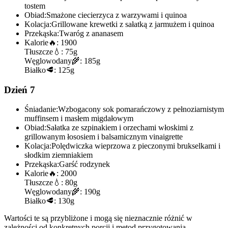
tostem
Obiad:
Smażone ciecierzyca z warzywami i quinoa
Kolacja:
Grillowane krewetki z sałatką z jarmużem i quinoa
Przekąska:
Twaróg z ananasem
Kalorie
🔥:
1900
Tłuszcze
💧:
75g
Węglowodany
🌾:
185g
Białko
🥩:
125g
Dzień 7
Śniadanie:
Wzbogacony sok pomarańczowy z pełnoziarnistym
muffinsem i masłem migdałowym
Obiad:
Sałatka ze szpinakiem i orzechami włoskimi z
grillowanym łososiem i balsamicznym vinaigrette
Kolacja:
Polędwiczka wieprzowa z pieczonymi brukselkami i
słodkim ziemniakiem
Przekąska:
Garść rodzynek
Kalorie
🔥:
2000
Tłuszcze
💧:
80g
Węglowodany
🌾:
190g
Białko
🥩:
130g
Wartości te są przybliżone i mogą się nieznacznie różnić w
zależności od konkretnych porcji i metod przygotowania.