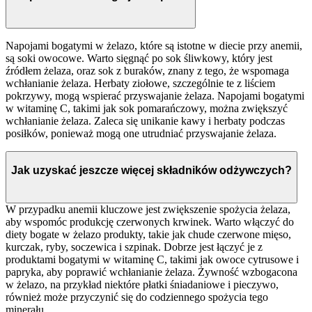
Napojami bogatymi w żelazo, które są istotne w diecie przy anemii,
są soki owocowe. Warto sięgnąć po sok śliwkowy, który jest
źródłem żelaza, oraz sok z buraków, znany z tego, że wspomaga
wchłanianie żelaza. Herbaty ziołowe, szczególnie te z liściem
pokrzywy, mogą wspierać przyswajanie żelaza. Napojami bogatymi
w witaminę C, takimi jak sok pomarańczowy, można zwiększyć
wchłanianie żelaza. Zaleca się unikanie kawy i herbaty podczas
posiłków, ponieważ mogą one utrudniać przyswajanie żelaza.
Jak uzyskać jeszcze więcej składników odżywczych?
W przypadku anemii kluczowe jest zwiększenie spożycia żelaza,
aby wspomóc produkcję czerwonych krwinek. Warto włączyć do
diety bogate w żelazo produkty, takie jak chude czerwone mięso,
kurczak, ryby, soczewica i szpinak. Dobrze jest łączyć je z
produktami bogatymi w witaminę C, takimi jak owoce cytrusowe i
papryka, aby poprawić wchłanianie żelaza. Żywność wzbogacona
w żelazo, na przykład niektóre płatki śniadaniowe i pieczywo,
również może przyczynić się do codziennego spożycia tego
minerału.