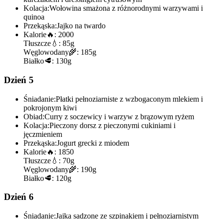
Kolacja:
Wołowina smażona z różnorodnymi warzywami i
quinoa
Przekąska:
Jajko na twardo
Kalorie
🔥:
2000
Tłuszcze
💧:
85g
Węglowodany
🌾:
185g
Białko
🥩:
130g
Dzień 5
Śniadanie:
Płatki pełnoziarniste z wzbogaconym mlekiem i
pokrojonym kiwi
Obiad:
Curry z soczewicy i warzyw z brązowym ryżem
Kolacja:
Pieczony dorsz z pieczonymi cukiniami i
jęczmieniem
Przekąska:
Jogurt grecki z miodem
Kalorie
🔥:
1850
Tłuszcze
💧:
70g
Węglowodany
🌾:
190g
Białko
🥩:
120g
Dzień 6
Śniadanie:
Jajka sadzone ze szpinakiem i pełnoziarnistym