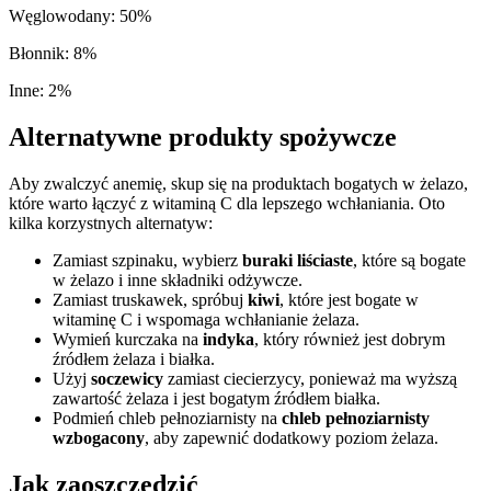
Węglowodany
:
50
%
Błonnik
:
8
%
Inne
:
2
%
Alternatywne produkty spożywcze
Aby zwalczyć anemię, skup się na produktach bogatych w żelazo,
które warto łączyć z witaminą C dla lepszego wchłaniania. Oto
kilka korzystnych alternatyw:
Zamiast szpinaku, wybierz
buraki liściaste
, które są bogate
w żelazo i inne składniki odżywcze.
Zamiast truskawek, spróbuj
kiwi
, które jest bogate w
witaminę C i wspomaga wchłanianie żelaza.
Wymień kurczaka na
indyka
, który również jest dobrym
źródłem żelaza i białka.
Użyj
soczewicy
zamiast ciecierzycy, ponieważ ma wyższą
zawartość żelaza i jest bogatym źródłem białka.
Podmień chleb pełnoziarnisty na
chleb pełnoziarnisty
wzbogacony
, aby zapewnić dodatkowy poziom żelaza.
Jak zaoszczędzić