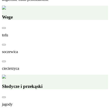
Wege
tofu
soczewica
ciecierzyca
Słodycze i przekąski
jagody