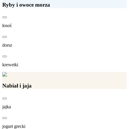
Ryby i owoce morza
łosoś
dorsz
krewetki
Nabiał i jaja
jajka
jogurt grecki