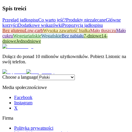
Spis treści
Przegląd jadłospisu
Co warto jeść?
Produkty niezalecane
Główne
korzyści
Dodatkowe wskazówki
Propozycja jadłospisu
Bez glutenu
Low-carb
Wysoka zawartość białka
Mało tłuszczu
Mało
cukru
Wegetariańskie
Wegańskie
Bez nabiału
7-dniowe
14-
dniowe
Jednodniowe
Dołącz do ponad 10 milionów użytkowników. Pobierz Listonic na
swój telefon.
Choose a language
Media społecznościowe
Facebook
Instagram
X
Firma
Polityka prywatności