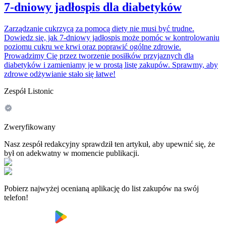
7-dniowy jadłospis dla diabetyków
Zarządzanie cukrzycą za pomocą diety nie musi być trudne.
Dowiedz się, jak 7-dniowy jadłospis może pomóc w kontrolowaniu
poziomu cukru we krwi oraz poprawić ogólne zdrowie.
Prowadzimy Cię przez tworzenie posiłków przyjaznych dla
diabetyków i zamieniamy je w prostą listę zakupów. Sprawmy, aby
zdrowe odżywianie stało się łatwe!
Zespół Listonic
Zweryfikowany
Nasz zespół redakcyjny sprawdził ten artykuł, aby upewnić się, że
był on adekwatny w momencie publikacji.
Pobierz najwyżej ocenianą aplikację do list zakupów na swój
telefon!