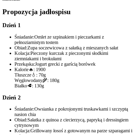
Propozycja jadłospisu
Dzień 1
Śniadanie:
Omlet ze szpinakiem i pieczarkami z
pełnoziarnistym tostem
Obiad:
Zupa soczewicowa z sałatką z mieszanych sałat
Kolacja:
Pieczony kurczak z pieczonymi słodkimi
ziemniakami i brokułami
Przekąska:
Jogurt grecki z garścią borówek
Kalorie
🔥:
1900
Tłuszcze
💧:
70g
Węglowodany
🌾:
180g
Białko
🥩:
130g
Dzień 2
Śniadanie:
Owsianka z pokrojonymi truskawkami i szczyptą
nasion chia
Obiad:
Sałatka z quinoa z ciecierzycą, papryką i dressingiem
cytrynowym
Kolacja:
Grillowany łosoś z gotowanym na parze szparagami i