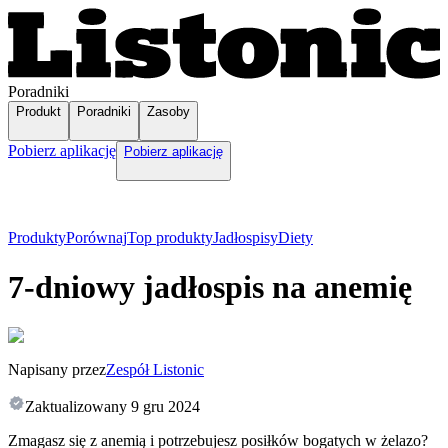
Poradniki
Produkt
Poradniki
Zasoby
Pobierz aplikację
Pobierz aplikację
Produkty
Porównaj
Top produkty
Jadłospisy
Diety
7-dniowy jadłospis na anemię
Napisany przez
Zespół Listonic
Zaktualizowany
9 gru 2024
Zmagasz się z anemią i potrzebujesz posiłków bogatych w żelazo?