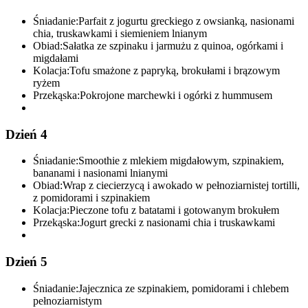
Śniadanie:
Parfait z jogurtu greckiego z owsianką, nasionami
chia, truskawkami i siemieniem lnianym
Obiad:
Sałatka ze szpinaku i jarmużu z quinoa, ogórkami i
migdałami
Kolacja:
Tofu smażone z papryką, brokułami i brązowym
ryżem
Przekąska:
Pokrojone marchewki i ogórki z hummusem
Dzień 4
Śniadanie:
Smoothie z mlekiem migdałowym, szpinakiem,
bananami i nasionami lnianymi
Obiad:
Wrap z ciecierzycą i awokado w pełnoziarnistej tortilli,
z pomidorami i szpinakiem
Kolacja:
Pieczone tofu z batatami i gotowanym brokułem
Przekąska:
Jogurt grecki z nasionami chia i truskawkami
Dzień 5
Śniadanie:
Jajecznica ze szpinakiem, pomidorami i chlebem
pełnoziarnistym