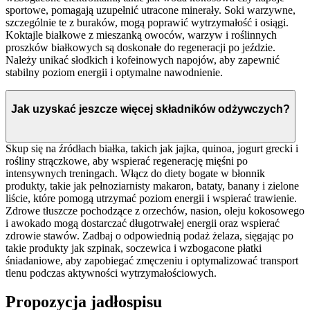
sportowe, pomagają uzupełnić utracone minerały. Soki warzywne,
szczególnie te z buraków, mogą poprawić wytrzymałość i osiągi.
Koktajle białkowe z mieszanką owoców, warzyw i roślinnych
proszków białkowych są doskonałe do regeneracji po jeździe.
Należy unikać słodkich i kofeinowych napojów, aby zapewnić
stabilny poziom energii i optymalne nawodnienie.
Jak uzyskać jeszcze więcej składników odżywczych?
Skup się na źródłach białka, takich jak jajka, quinoa, jogurt grecki i
rośliny strączkowe, aby wspierać regenerację mięśni po
intensywnych treningach. Włącz do diety bogate w błonnik
produkty, takie jak pełnoziarnisty makaron, bataty, banany i zielone
liście, które pomogą utrzymać poziom energii i wspierać trawienie.
Zdrowe tłuszcze pochodzące z orzechów, nasion, oleju kokosowego
i awokado mogą dostarczać długotrwałej energii oraz wspierać
zdrowie stawów. Zadbaj o odpowiednią podaż żelaza, sięgając po
takie produkty jak szpinak, soczewica i wzbogacone płatki
śniadaniowe, aby zapobiegać zmęczeniu i optymalizować transport
tlenu podczas aktywności wytrzymałościowych.
Propozycja jadłospisu