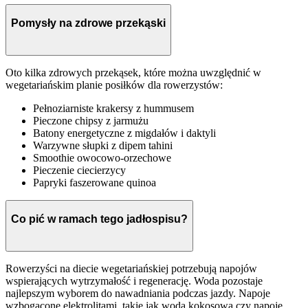
Pomysły na zdrowe przekąski
Oto kilka zdrowych przekąsek, które można uwzględnić w
wegetariańskim planie posiłków dla rowerzystów:
Pełnoziarniste krakersy z hummusem
Pieczone chipsy z jarmużu
Batony energetyczne z migdałów i daktyli
Warzywne słupki z dipem tahini
Smoothie owocowo-orzechowe
Pieczenie ciecierzycy
Papryki faszerowane quinoa
Co pić w ramach tego jadłospisu?
Rowerzyści na diecie wegetariańskiej potrzebują napojów
wspierających wytrzymałość i regenerację. Woda pozostaje
najlepszym wyborem do nawadniania podczas jazdy. Napoje
wzbogacone elektrolitami, takie jak woda kokosowa czy napoje