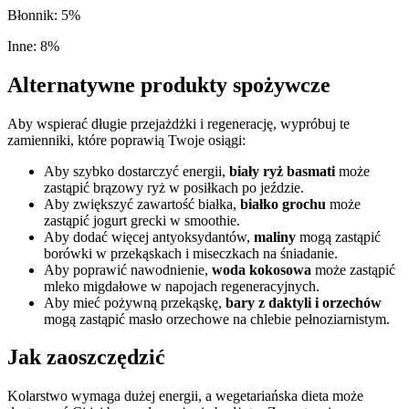
Błonnik
:
5
%
Inne
:
8
%
Alternatywne produkty spożywcze
Aby wspierać długie przejażdżki i regenerację, wypróbuj te
zamienniki, które poprawią Twoje osiągi:
Aby szybko dostarczyć energii,
biały ryż basmati
może
zastąpić brązowy ryż w posiłkach po jeździe.
Aby zwiększyć zawartość białka,
białko grochu
może
zastąpić jogurt grecki w smoothie.
Aby dodać więcej antyoksydantów,
maliny
mogą zastąpić
borówki w przekąskach i miseczkach na śniadanie.
Aby poprawić nawodnienie,
woda kokosowa
może zastąpić
mleko migdałowe w napojach regeneracyjnych.
Aby mieć pożywną przekąskę,
bary z daktyli i orzechów
mogą zastąpić masło orzechowe na chlebie pełnoziarnistym.
Jak zaoszczędzić
Kolarstwo wymaga dużej energii, a wegetariańska dieta może