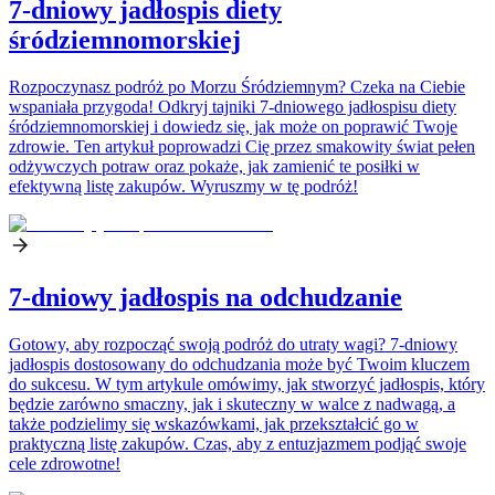
7-dniowy jadłospis diety
śródziemnomorskiej
Rozpoczynasz podróż po Morzu Śródziemnym? Czeka na Ciebie
wspaniała przygoda! Odkryj tajniki 7-dniowego jadłospisu diety
śródziemnomorskiej i dowiedz się, jak może on poprawić Twoje
zdrowie. Ten artykuł poprowadzi Cię przez smakowity świat pełen
odżywczych potraw oraz pokaże, jak zamienić te posiłki w
efektywną listę zakupów. Wyruszmy w tę podróż!
7-dniowy jadłospis na odchudzanie
Gotowy, aby rozpocząć swoją podróż do utraty wagi? 7-dniowy
jadłospis dostosowany do odchudzania może być Twoim kluczem
do sukcesu. W tym artykule omówimy, jak stworzyć jadłospis, który
będzie zarówno smaczny, jak i skuteczny w walce z nadwagą, a
także podzielimy się wskazówkami, jak przekształcić go w
praktyczną listę zakupów. Czas, aby z entuzjazmem podjąć swoje
cele zdrowotne!