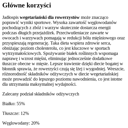
Główne korzyści
Jadłospis
wegetariański dla rowerzystów
może znacząco
poprawić wyniki sportowe. Wysoka zawartość węglowodanów
pochodzących z zbóż i warzyw skutecznie dostarcza energii
podczas długich przejażdżek. Przeciwutleniacze zawarte w
owocach i warzywach pomagają w redukcji bólu mięśniowego oraz
przyspieszają regenerację. Taka dieta wspiera zdrowie serca,
obniżając poziom cholesterolu, co jest kluczowe w sportach
wytrzymałościowych. Spożywanie białek roślinnych wspomaga
naprawę i wzrost mięśni, eliminując jednocześnie dodatkowe
tłuszcze obecne w mięsie. Lepsze trawienie dzięki diecie bogatej w
błonnik sprawia, że rowerzyści czują się lżej i wygodniej. Wreszcie,
różnorodność składników odżywczych w diecie wegetariańskiej
może prowadzić do lepszego poziomu nawodnienia, co jest istotne
dla utrzymania maksymalnej wydajności.
Zalecany podział składników odżywczych
Białko
:
55
%
Tłuszcze
:
12
%
Węglowodany
:
20
%