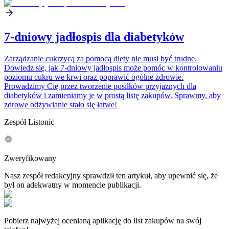
7-dniowy jadłospis dla diabetyków
Zarządzanie cukrzycą za pomocą diety nie musi być trudne.
Dowiedz się, jak 7-dniowy jadłospis może pomóc w kontrolowaniu
poziomu cukru we krwi oraz poprawić ogólne zdrowie.
Prowadzimy Cię przez tworzenie posiłków przyjaznych dla
diabetyków i zamieniamy je w prostą listę zakupów. Sprawmy, aby
zdrowe odżywianie stało się łatwe!
Zespół Listonic
Zweryfikowany
Nasz zespół redakcyjny sprawdził ten artykuł, aby upewnić się, że
był on adekwatny w momencie publikacji.
Pobierz najwyżej ocenianą aplikację do list zakupów na swój