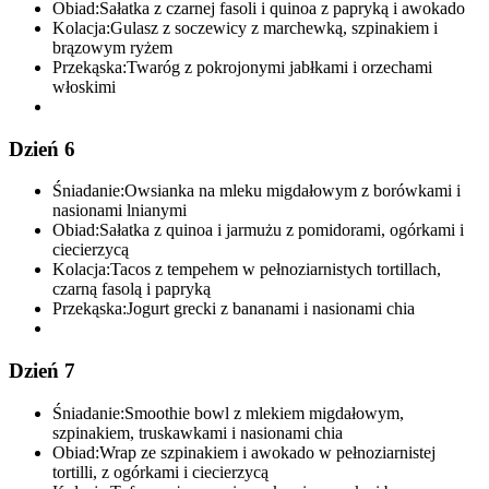
Obiad:
Sałatka z czarnej fasoli i quinoa z papryką i awokado
Kolacja:
Gulasz z soczewicy z marchewką, szpinakiem i
brązowym ryżem
Przekąska:
Twaróg z pokrojonymi jabłkami i orzechami
włoskimi
Dzień 6
Śniadanie:
Owsianka na mleku migdałowym z borówkami i
nasionami lnianymi
Obiad:
Sałatka z quinoa i jarmużu z pomidorami, ogórkami i
ciecierzycą
Kolacja:
Tacos z tempehem w pełnoziarnistych tortillach,
czarną fasolą i papryką
Przekąska:
Jogurt grecki z bananami i nasionami chia
Dzień 7
Śniadanie:
Smoothie bowl z mlekiem migdałowym,
szpinakiem, truskawkami i nasionami chia
Obiad:
Wrap ze szpinakiem i awokado w pełnoziarnistej
tortilli, z ogórkami i ciecierzycą