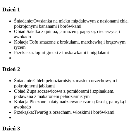
Dzień 1
Śniadanie:
Owsianka na mleku migdałowym z nasionami chia,
pokrojonymi bananami i borówkami
Obiad:
Sałatka z quinoa, jarmużem, papryką, ciecierzycą i
awokado
Kolacja:
Tofu smażone z brokułami, marchewką i brązowym
ryżem
Przekąska:
Jogurt grecki z truskawkami i migdałami
Dzień 2
Śniadanie:
Chleb pełnoziarnisty z masłem orzechowym i
pokrojonymi jabłkami
Obiad:
Zupa soczewicowa z pomidorami i szpinakiem,
podawana z makaronem pełnoziarnistym
Kolacja:
Pieczone bataty nadziewane czarną fasolą, papryką i
awokado
Przekąska:
Twaróg z orzechami włoskimi i borówkami
Dzień 3