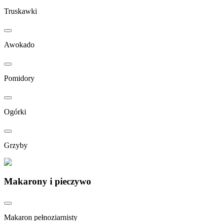
Truskawki
Awokado
Pomidory
Ogórki
Grzyby
Makarony i pieczywo
Makaron pełnoziarnisty