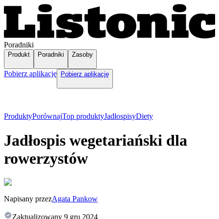
Poradniki
Produkt
Poradniki
Zasoby
Pobierz aplikację
Pobierz aplikację
Produkty
Porównaj
Top produkty
Jadłospisy
Diety
Jadłospis wegetariański dla
rowerzystów
Napisany przez
Agata Pankow
Zaktualizowany
9 gru 2024