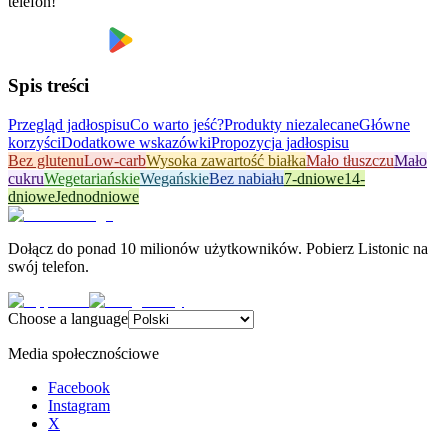
telefon!
Spis treści
Przegląd jadłospisu
Co warto jeść?
Produkty niezalecane
Główne
korzyści
Dodatkowe wskazówki
Propozycja jadłospisu
Bez glutenu
Low-carb
Wysoka zawartość białka
Mało tłuszczu
Mało
cukru
Wegetariańskie
Wegańskie
Bez nabiału
7-dniowe
14-
dniowe
Jednodniowe
Dołącz do ponad 10 milionów użytkowników. Pobierz Listonic na
swój telefon.
Choose a language
Media społecznościowe
Facebook
Instagram
X