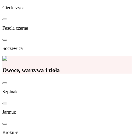
Ciecierzyca
Fasola czarna
Soczewica
Owoce, warzywa i zioła
Szpinak
Jarmuż
Brokuły