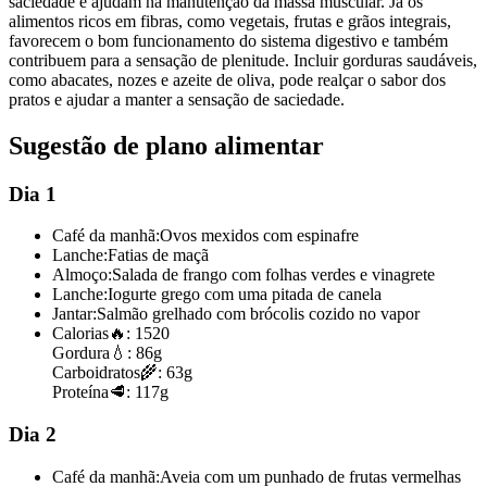
saciedade e ajudam na manutenção da massa muscular. Já os
alimentos ricos em fibras, como vegetais, frutas e grãos integrais,
favorecem o bom funcionamento do sistema digestivo e também
contribuem para a sensação de plenitude. Incluir gorduras saudáveis,
como abacates, nozes e azeite de oliva, pode realçar o sabor dos
pratos e ajudar a manter a sensação de saciedade.
Sugestão de plano alimentar
Dia 1
Café da manhã:
Ovos mexidos com espinafre
Lanche:
Fatias de maçã
Almoço:
Salada de frango com folhas verdes e vinagrete
Lanche:
Iogurte grego com uma pitada de canela
Jantar:
Salmão grelhado com brócolis cozido no vapor
Calorias
🔥:
1520
Gordura
💧:
86g
Carboidratos
🌾:
63g
Proteína
🥩:
117g
Dia 2
Café da manhã:
Aveia com um punhado de frutas vermelhas