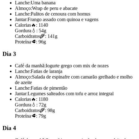
Lanche:
Uma banana
Almoço:
Wrap de peru e abacate
Lanche:
Palitos de cenoura com homus
Jantar:
Frango assado com quinoa e vagens
Calorias
🔥:
1140
Gordura
💧:
54g
Carboidratos
🌾:
141g
Proteína
🥩:
96g
Dia 3
Café da manhã:
Iogurte grego com mix de nozes
Lanche:
Fatias de laranja
Almoço:
Salada de espinafre com camarão grelhado e molho
de azeite
Lanche:
Fatias de pimentão
Jantar:
Legumes salteados com tofu e arroz integral
Calorias
🔥:
1180
Gordura
💧:
72g
Carboidratos
🌾:
98g
Proteína
🥩:
79g
Dia 4