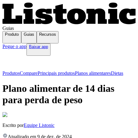
Guias
Produto
Guias
Recursos
Pegue o app
Baixar app
Produtos
Compare
Principais produtos
Planos alimentares
Dietas
Plano alimentar de 14 dias
para perda de peso
Escrito por
Equipe Listonic
Atualizado em
9 de dez. de 2024