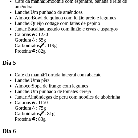
Café da manhã:
Smoothie com espinafre, banana e leite de
amêndoa
Lanche:
Um punhado de amêndoas
Almoço:
Bowl de quinoa com feijão preto e legumes
Lanche:
Queijo cottage com fatias de pepino
Jantar:
Bacalhau assado com limão e ervas e aspargos
Calorias
🔥:
1230
Gordura
💧:
55g
Carboidratos
🌾:
119g
Proteína
🥩:
82g
Dia 5
Café da manhã:
Torrada integral com abacate
Lanche:
Uma pêra
Almoço:
Sopa de frango com legumes
Lanche:
Um punhado de tomates-cereja
Jantar:
Almôndegas de peru com noodles de abobrinha
Calorias
🔥:
1150
Gordura
💧:
75g
Carboidratos
🌾:
81g
Proteína
🥩:
83g
Dia 6