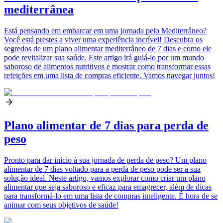
mediterrânea
Está pensando em embarcar em uma jornada pelo Mediterrâneo?
Você está prestes a viver uma experiência incrível! Descubra os
segredos de um plano alimentar mediterrâneo de 7 dias e como ele
pode revitalizar sua saúde. Este artigo irá guiá-lo por um mundo
saboroso de alimentos nutritivos e mostrar como transformar essas
refeições em uma lista de compras eficiente. Vamos navegar juntos!
Plano alimentar de 7 dias para perda de
peso
Pronto para dar início à sua jornada de perda de peso? Um plano
alimentar de 7 dias voltado para a perda de peso pode ser a sua
solução ideal. Neste artigo, vamos explorar como criar um plano
alimentar que seja saboroso e eficaz para emagrecer, além de dicas
para transformá-lo em uma lista de compras inteligente. É hora de se
animar com seus objetivos de saúde!