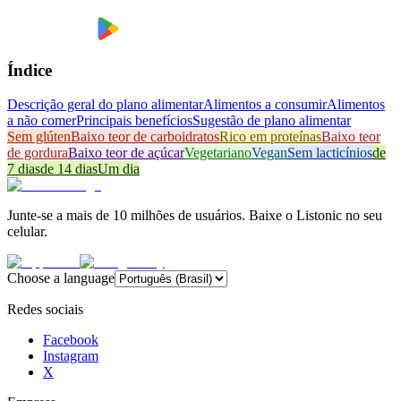
Índice
Descrição geral do plano alimentar
Alimentos a consumir
Alimentos
a não comer
Principais benefícios
Sugestão de plano alimentar
Sem glúten
Baixo teor de carboidratos
Rico em proteínas
Baixo teor
de gordura
Baixo teor de açúcar
Vegetariano
Vegan
Sem lacticínios
de
7 dias
de 14 dias
Um dia
Junte-se a mais de 10 milhões de usuários. Baixe o Listonic no seu
celular.
Choose a language
Redes sociais
Facebook
Instagram
X