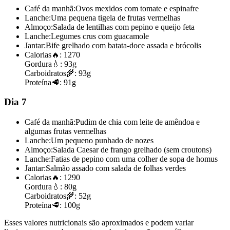
Café da manhã:
Ovos mexidos com tomate e espinafre
Lanche:
Uma pequena tigela de frutas vermelhas
Almoço:
Salada de lentilhas com pepino e queijo feta
Lanche:
Legumes crus com guacamole
Jantar:
Bife grelhado com batata-doce assada e brócolis
Calorias
🔥:
1270
Gordura
💧:
93g
Carboidratos
🌾:
93g
Proteína
🥩:
91g
Dia 7
Café da manhã:
Pudim de chia com leite de amêndoa e
algumas frutas vermelhas
Lanche:
Um pequeno punhado de nozes
Almoço:
Salada Caesar de frango grelhado (sem croutons)
Lanche:
Fatias de pepino com uma colher de sopa de homus
Jantar:
Salmão assado com salada de folhas verdes
Calorias
🔥:
1290
Gordura
💧:
80g
Carboidratos
🌾:
52g
Proteína
🥩:
100g
Esses valores nutricionais são aproximados e podem variar