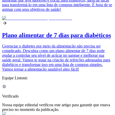
alimentar que seja saboroso e eficaz para emagrecer, além de dicas
para transformá-lo em uma lista de compras inteligente. É hora de se
animar com seus objetivos de saúde!
Plano alimentar de 7 dias para diabéticos
Gerenciar o diabetes por meio da alimentação não precisa ser
complicado. Descubra como um plano alimentar de 7 dias pode
ajudar a controlar seu nível de açúcar no sangue e melhorar sua
saúde geral. Vamos te guiar na criação de refeições adequadas para
diabéticos e transformar isso em uma lista de compras simples.
Vamos tornar a alimentação saudável algo fácil!
Equipe Listonic
Verificado
Nossa equipe editorial verificou este artigo para garantir que estava
preciso no momento da publicação.