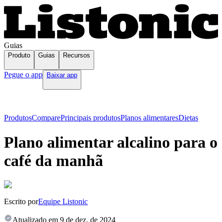
Guias
Produto
Guias
Recursos
Pegue o app
Baixar app
Produtos
Compare
Principais produtos
Planos alimentares
Dietas
Plano alimentar alcalino para o
café da manhã
Escrito por
Equipe Listonic
Atualizado em
9 de dez. de 2024