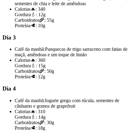
sementes de chia e leite de amêndoas
Calorias
🔥:
340
Gordura
💧:
12g
Carboidratos
🌾:
55g
Proteína
🥩:
10g
Dia 3
Café da manhã:
Panquecas de trigo sarraceno com fatias de
maçã, amêndoas e um toque de limão
Calorias
🔥:
360
Gordura
💧:
15g
Carboidratos
🌾:
50g
Proteína
🥩:
12g
Dia 4
Café da manhã:
Iogurte grego com rúcula, sementes de
cânhamo e gomos de grapefruit
Calorias
🔥:
310
Gordura
💧:
14g
Carboidratos
🌾:
30g
Proteína
🥩:
18g