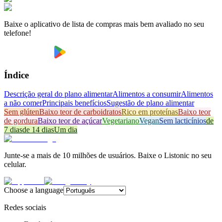
Baixe o aplicativo de lista de compras mais bem avaliado no seu
telefone!
Índice
Descrição geral do plano alimentar
Alimentos a consumir
Alimentos
a não comer
Principais benefícios
Sugestão de plano alimentar
Sem glúten
Baixo teor de carboidratos
Rico em proteínas
Baixo teor
de gordura
Baixo teor de açúcar
Vegetariano
Vegan
Sem lacticínios
de
7 dias
de 14 dias
Um dia
Junte-se a mais de 10 milhões de usuários. Baixe o Listonic no seu
celular.
Choose a language
Redes sociais