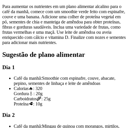
Para aumentar os nutrientes em um plano alimentar alcalino para o
café da manhã, comece com um smoothie verde feito com espinafre,
couve e uma banana. Adicione uma colher de proteína vegetal em
pó, sementes de chia e manteiga de amêndoa para obter proteínas,
fibras e gorduras saudáveis. Inclua uma variedade de frutas, como
frutas vermelhas e uma maçã. Use leite de amêndoa ou aveia
enriquecido com cálcio e vitamina D. Finalize com nozes e sementes
para adicionar mais nutrientes.
Sugestão de plano alimentar
Dia 1
Café da manhã:
Smoothie com espinafre, couve, abacate,
pepino, sementes de linhaça e leite de amêndoas
Calorias
🔥:
320
Gordura
💧:
20g
Carboidratos
🌾:
25g
Proteína
🥩:
10g
Dia 2
Café da manhã:
Mingau de quinoa com morangos, mirtilos,