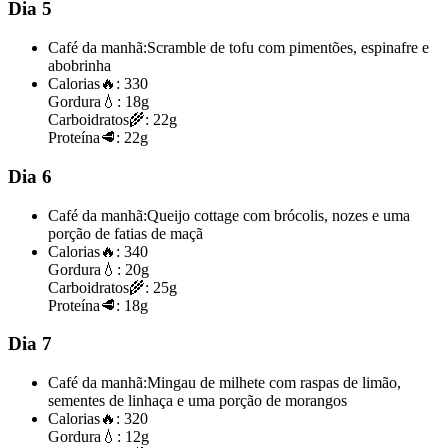
Dia 5
Café da manhã:
Scramble de tofu com pimentões, espinafre e
abobrinha
Calorias
🔥:
330
Gordura
💧:
18g
Carboidratos
🌾:
22g
Proteína
🥩:
22g
Dia 6
Café da manhã:
Queijo cottage com brócolis, nozes e uma
porção de fatias de maçã
Calorias
🔥:
340
Gordura
💧:
20g
Carboidratos
🌾:
25g
Proteína
🥩:
18g
Dia 7
Café da manhã:
Mingau de milhete com raspas de limão,
sementes de linhaça e uma porção de morangos
Calorias
🔥:
320
Gordura
💧:
12g