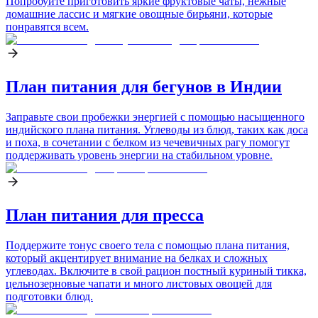
Попробуйте приготовить яркие фруктовые чаты, нежные
домашние лассис и мягкие овощные бирьяни, которые
понравятся всем.
План питания для бегунов в Индии
Заправьте свои пробежки энергией с помощью насыщенного
индийского плана питания. Углеводы из блюд, таких как доса
и поха, в сочетании с белком из чечевичных рагу помогут
поддерживать уровень энергии на стабильном уровне.
План питания для пресса
Поддержите тонус своего тела с помощью плана питания,
который акцентирует внимание на белках и сложных
углеводах. Включите в свой рацион постный куриный тикка,
цельнозерновые чапати и много листовых овощей для
подготовки блюд.