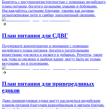
Боритесь с инсулинорезистентностью с помощью индийского
плана питания, богатого цельными злаками и бобовыми.
Наслаждайтесь сытными блюдами, такими как раджма,
цельнозерновые роти и самбар, наполненный овощами.
План питания для СДВГ
Поддержите концентрацию и внимание с помощью
индийского плана питания, богатого питательными
веществами для мозга и низкого в добавках. Рецепты, такие
как упма из овсянки и рыбное карри, могут быть не только
вкусными, но и полезными.
План питания для привередливых
едоков
Даже привередливые едоки могут насладиться индийским
планом питания благодаря разнообразным и мягким блюдам.