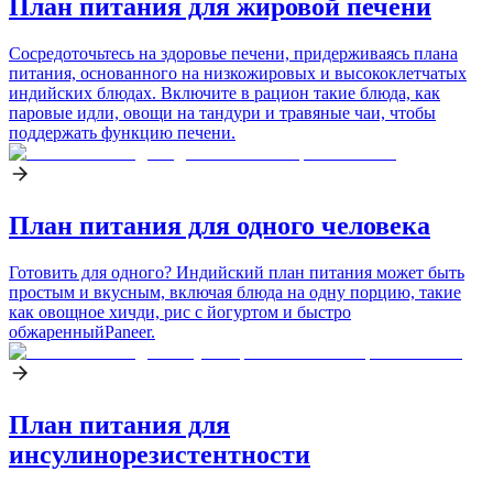
План питания для жировой печени
Сосредоточьтесь на здоровье печени, придерживаясь плана
питания, основанного на низкожировых и высококлетчатых
индийских блюдах. Включите в рацион такие блюда, как
паровые идли, овощи на тандури и травяные чаи, чтобы
поддержать функцию печени.
План питания для одного человека
Готовить для одного? Индийский план питания может быть
простым и вкусным, включая блюда на одну порцию, такие
как овощное хичди, рис с йогуртом и быстро
обжаренныйPaneer.
План питания для
инсулинорезистентности