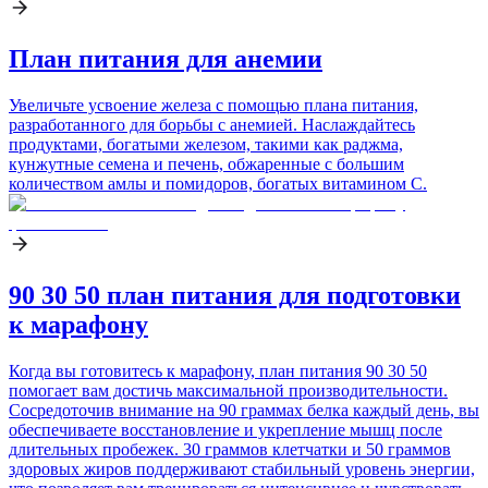
План питания для анемии
Увеличьте усвоение железа с помощью плана питания,
разработанного для борьбы с анемией. Наслаждайтесь
продуктами, богатыми железом, такими как раджма,
кунжутные семена и печень, обжаренные с большим
количеством амлы и помидоров, богатых витамином C.
90 30 50 план питания для подготовки
к марафону
Когда вы готовитесь к марафону, план питания 90 30 50
помогает вам достичь максимальной производительности.
Сосредоточив внимание на 90 граммах белка каждый день, вы
обеспечиваете восстановление и укрепление мышц после
длительных пробежек. 30 граммов клетчатки и 50 граммов
здоровых жиров поддерживают стабильный уровень энергии,