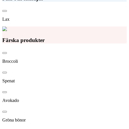
Lax
Färska produkter
Broccoli
Spenat
Avokado
Gröna bönor