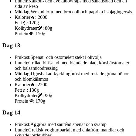
Lunch:
Kalkon- och avokadowraps med salladsblad och en
sida av keso
Middag:
Wokad tofu med broccoli och paprika i sojagingersås
Kalorier
🔥:
2000
Fett
💧:
120g
Kolhydrater
🌾:
80g
Protein
🥩:
150g
Dag 13
Frukost:
Spenat- och ostomelett stekt i olivolja
Lunch:
Grillad biffsalad med blandade blad, körsbärstomater
och balsamicodressing
Middag:
Ugnsbakad kycklingbröst med rostade gröna bönor
och blomkålsmos
Kalorier
🔥:
2200
Fett
💧:
130g
Kolhydrater
🌾:
90g
Protein
🥩:
170g
Dag 14
Frukost:
Äggröra med sautéad spenat och svamp
Lunch:
Grekisk yoghurtparfait med chiafrön, mandlar och
skivade jordgubbar