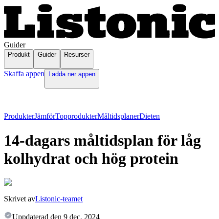
Guider
Produkt
Guider
Resurser
Skaffa appen
Ladda ner appen
Produkter
Jämför
Topprodukter
Måltidsplaner
Dieten
14-dagars måltidsplan för låg
kolhydrat och hög protein
Skrivet av
Listonic-teamet
Uppdaterad den
9 dec. 2024