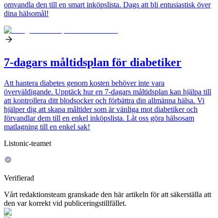
omvandla den till en smart inköpslista. Dags att bli entusiastisk över
dina hälsomål!
7-dagars måltidsplan för diabetiker
Att hantera diabetes genom kosten behöver inte vara
överväldigande. Upptäck hur en 7-dagars måltidsplan kan hjälpa till
att kontrollera ditt blodsocker och förbättra din allmänna hälsa. Vi
hjälper dig att skapa måltider som är vänliga mot diabetiker och
förvandlar dem till en enkel inköpslista. Låt oss göra hälsosam
matlagning till en enkel sak!
Listonic-teamet
Verifierad
Vårt redaktionsteam granskade den här artikeln för att säkerställa att
den var korrekt vid publiceringstillfället.