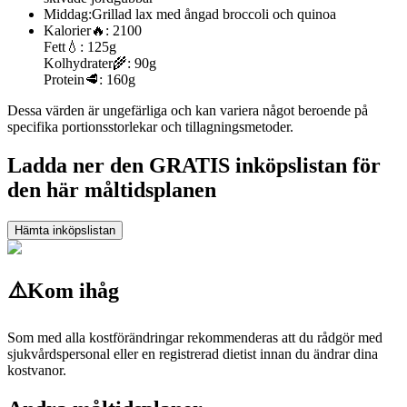
Middag:
Grillad lax med ångad broccoli och quinoa
Kalorier
🔥:
2100
Fett
💧:
125g
Kolhydrater
🌾:
90g
Protein
🥩:
160g
Dessa värden är ungefärliga och kan variera något beroende på
specifika portionsstorlekar och tillagningsmetoder.
Ladda ner den GRATIS inköpslistan för
den här måltidsplanen
Hämta inköpslistan
⚠️
Kom ihåg
Som med alla kostförändringar rekommenderas att du rådgör med
sjukvårdspersonal eller en registrerad dietist innan du ändrar dina
kostvanor.