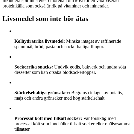
Inkludera spirulina eller chlorella i din kost för en växtbaserad
proteinkälla som också är rik på vitaminer och mineraler.
Livsmedel som inte bör ätas
Kolhydratrika livsmedel:
Minska intaget av raffinerade
spannmål, bröd, pasta och sockerhaltiga flingor.
Sockerrika snacks:
Undvik godis, bakverk och andra söta
desserter som kan orsaka blodsockertoppar.
Stärkelsehaltiga grönsaker:
Begränsa intaget av potatis,
majs och andra grönsaker med hög stärkelsehalt.
Processat kött med tillsatt socker:
Var försiktig med
processat kött som innehåller tillsatt socker eller ohälsosamma
tillsatser.