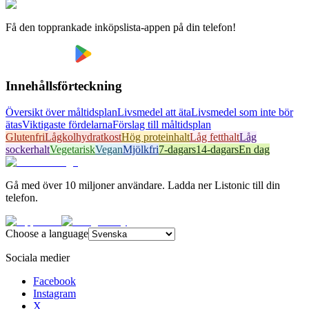
Få den topprankade inköpslista-appen på din telefon!
Innehållsförteckning
Översikt över måltidsplan
Livsmedel att äta
Livsmedel som inte bör
ätas
Viktigaste fördelarna
Förslag till måltidsplan
Glutenfri
Lågkolhydratkost
Hög proteinhalt
Låg fetthalt
Låg
sockerhalt
Vegetarisk
Vegan
Mjölkfri
7-dagars
14-dagars
En dag
Gå med över 10 miljoner användare. Ladda ner Listonic till din
telefon.
Choose a language
Sociala medier
Facebook
Instagram
X