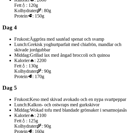
Fett
💧:
120g
Kolhydrater
🌾:
80g
Protein
🥩:
150g
Dag 4
Frukost:
Äggröra med sautéad spenat och svamp
Lunch:
Grekisk yoghurtparfait med chiafrön, mandlar och
skivade jordgubbar
Middag:
Grillad lax med ångad broccoli och quinoa
Kalorier
🔥:
2200
Fett
💧:
130g
Kolhydrater
🌾:
90g
Protein
🥩:
170g
Dag 5
Frukost:
Keso med skivad avokado och en nypa svartpeppar
Lunch:
Kalkon- och ostwraps med gurkskivor
Middag:
Wokad tofu med blandade grönsaker i sesamsojasås
Kalorier
🔥:
2100
Fett
💧:
125g
Kolhydrater
🌾:
90g
Protein
🥩:
160g