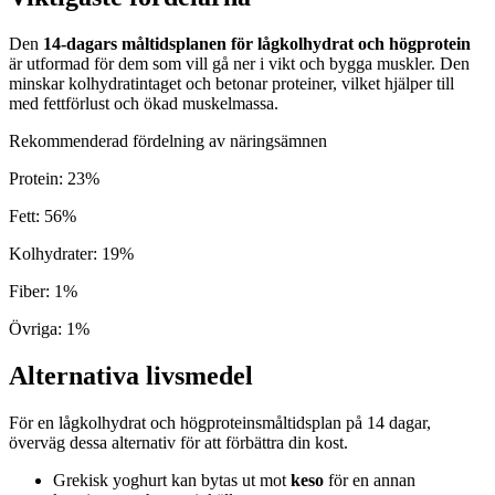
Den
14-dagars måltidsplanen för lågkolhydrat och högprotein
är utformad för dem som vill gå ner i vikt och bygga muskler. Den
minskar kolhydratintaget och betonar proteiner, vilket hjälper till
med fettförlust och ökad muskelmassa.
Rekommenderad fördelning av näringsämnen
Protein
:
23
%
Fett
:
56
%
Kolhydrater
:
19
%
Fiber
:
1
%
Övriga
:
1
%
Alternativa livsmedel
För en lågkolhydrat och högproteinsmåltidsplan på 14 dagar,
överväg dessa alternativ för att förbättra din kost.
Grekisk yoghurt kan bytas ut mot
keso
för en annan