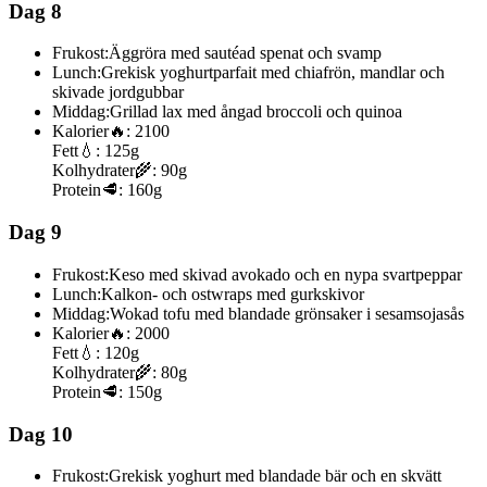
Dag 8
Frukost:
Äggröra med sautéad spenat och svamp
Lunch:
Grekisk yoghurtparfait med chiafrön, mandlar och
skivade jordgubbar
Middag:
Grillad lax med ångad broccoli och quinoa
Kalorier
🔥:
2100
Fett
💧:
125g
Kolhydrater
🌾:
90g
Protein
🥩:
160g
Dag 9
Frukost:
Keso med skivad avokado och en nypa svartpeppar
Lunch:
Kalkon- och ostwraps med gurkskivor
Middag:
Wokad tofu med blandade grönsaker i sesamsojasås
Kalorier
🔥:
2000
Fett
💧:
120g
Kolhydrater
🌾:
80g
Protein
🥩:
150g
Dag 10
Frukost:
Grekisk yoghurt med blandade bär och en skvätt