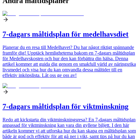
Andra måltidsplaner
7-dagars måltidsplan för medelhavsdiet
Planerar du en resa till Medelhavet? Du har något riktigt spännande
framför dig! Upptäck hemligheterna bakom en 7-dagars måltidsplan
för Medelhavskosten och hur den kan förbättra din hälsa. Denna
artikel kommer att guida dig genom en smakfull värld av näringsrika
livsmedel och visa hur du kan omvandla dessa måltider till en
effektiv inköpslista. Låt oss ge oss av!
7-dagars måltidsplan för viktminskning
Redo att kickstarta din viktminskningsresa? En 7-dagars måltidsplan
anpassad för viktminskning kan vara din gyllene biljett. I den här
artikeln kommer vi att utforska hur du kan skapa en måltidsplan som
både är god och effektiv för att gå ner i vikt, samt tips på hur du kan