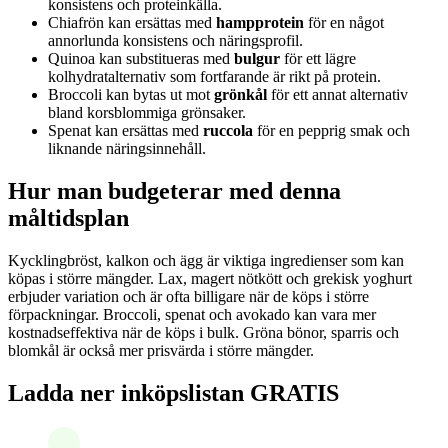
konsistens och proteinkälla.
Chiafrön kan ersättas med
hampprotein
för en något
annorlunda konsistens och näringsprofil.
Quinoa kan substitueras med
bulgur
för ett lägre
kolhydratalternativ som fortfarande är rikt på protein.
Broccoli kan bytas ut mot
grönkål
för ett annat alternativ
bland korsblommiga grönsaker.
Spenat kan ersättas med
ruccola
för en pepprig smak och
liknande näringsinnehåll.
Hur man budgeterar med denna
måltidsplan
Kycklingbröst, kalkon och ägg är viktiga ingredienser som kan
köpas i större mängder. Lax, magert nötkött och grekisk yoghurt
erbjuder variation och är ofta billigare när de köps i större
förpackningar. Broccoli, spenat och avokado kan vara mer
kostnadseffektiva när de köps i bulk. Gröna bönor, sparris och
blomkål är också mer prisvärda i större mängder.
Ladda ner inköpslistan GRATIS