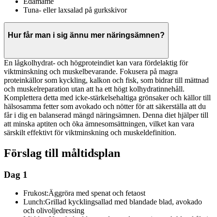
Edamame
Tuna- eller laxsalad på gurkskivor
Hur får man i sig ännu mer näringsämnen?
En lågkolhydrat- och högproteindiet kan vara fördelaktig för
viktminskning och muskelbevarande. Fokusera på magra
proteinkällor som kyckling, kalkon och fisk, som bidrar till mättnad
och muskelreparation utan att ha ett högt kolhydratinnehåll.
Komplettera detta med icke-stärkelsehaltiga grönsaker och källor till
hälsosamma fetter som avokado och nötter för att säkerställa att du
får i dig en balanserad mängd näringsämnen. Denna diet hjälper till
att minska aptiten och öka ämnesomsättningen, vilket kan vara
särskilt effektivt för viktminskning och muskeldefinition.
Förslag till måltidsplan
Dag 1
Frukost:
Äggröra med spenat och fetaost
Lunch:
Grillad kycklingsallad med blandade blad, avokado
och olivoljedressing