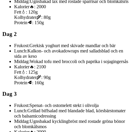
Middag:
Ugnsbakad lax med rostade sparrisar och blomkålsris
Kalorier
🔥:
2000
Fett
💧:
120g
Kolhydrater
🌾:
80g
Protein
🥩:
150g
Dag 2
Frukost:
Grekisk yoghurt med skivade mandlar och bär
Lunch:
Kalkon- och avokadowraps med salladsblad och en
sida av keso
Middag:
Wokad tofu med broccoli och paprika i sojagingersås
Kalorier
🔥:
2100
Fett
💧:
125g
Kolhydrater
🌾:
90g
Protein
🥩:
160g
Dag 3
Frukost:
Spenat- och ostomelett stekt i olivolja
Lunch:
Grillad biffsalad med blandade blad, körsbärstomater
och balsamicodressing
Middag:
Ugnsbakad kycklingbröst med rostade gröna bönor
och blomkålsmos
Kalorier
🔥:
2000