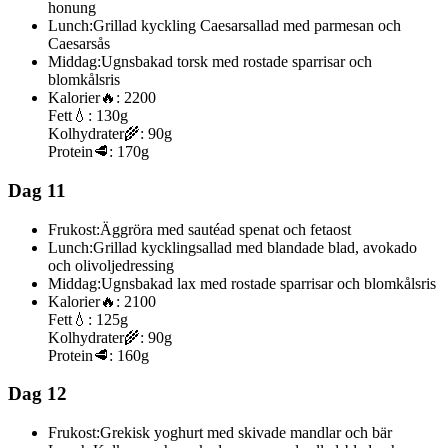
honung
Lunch:
Grillad kyckling Caesarsallad med parmesan och
Caesarsås
Middag:
Ugnsbakad torsk med rostade sparrisar och
blomkålsris
Kalorier
🔥:
2200
Fett
💧:
130g
Kolhydrater
🌾:
90g
Protein
🥩:
170g
Dag 11
Frukost:
Äggröra med sautéad spenat och fetaost
Lunch:
Grillad kycklingsallad med blandade blad, avokado
och olivoljedressing
Middag:
Ugnsbakad lax med rostade sparrisar och blomkålsris
Kalorier
🔥:
2100
Fett
💧:
125g
Kolhydrater
🌾:
90g
Protein
🥩:
160g
Dag 12
Frukost:
Grekisk yoghurt med skivade mandlar och bär