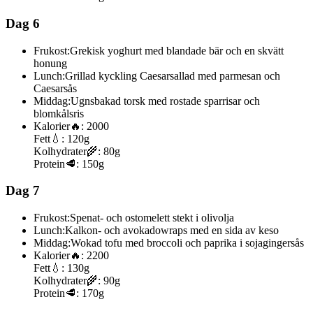
Dag 6
Frukost:
Grekisk yoghurt med blandade bär och en skvätt
honung
Lunch:
Grillad kyckling Caesarsallad med parmesan och
Caesarsås
Middag:
Ugnsbakad torsk med rostade sparrisar och
blomkålsris
Kalorier
🔥:
2000
Fett
💧:
120g
Kolhydrater
🌾:
80g
Protein
🥩:
150g
Dag 7
Frukost:
Spenat- och ostomelett stekt i olivolja
Lunch:
Kalkon- och avokadowraps med en sida av keso
Middag:
Wokad tofu med broccoli och paprika i sojagingersås
Kalorier
🔥:
2200
Fett
💧:
130g
Kolhydrater
🌾:
90g
Protein
🥩:
170g