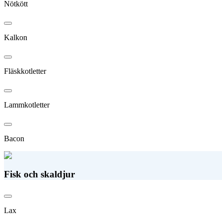
Nötkött
Kalkon
Fläskkotletter
Lammkotletter
Bacon
Fisk och skaldjur
Lax