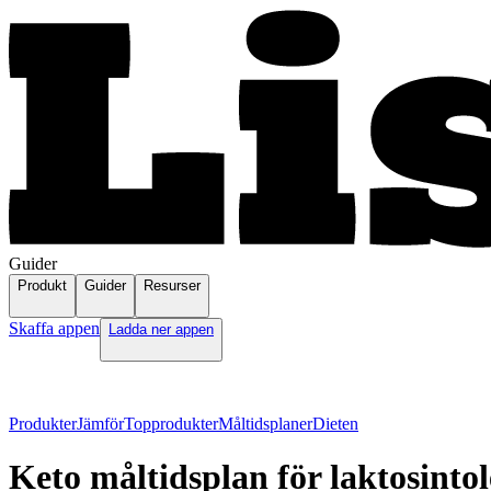
Guider
Produkt
Guider
Resurser
Skaffa appen
Ladda ner appen
Produkter
Jämför
Topprodukter
Måltidsplaner
Dieten
Keto måltidsplan för laktosinto