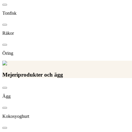
Tonfisk
Räkor
Öring
Mejeriprodukter och ägg
Ägg
Kokosyoghurt