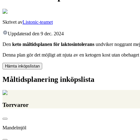
Skrivet av
Listonic-teamet
Uppdaterad den
9 dec. 2024
Den
keto måltidsplanen för laktosintolerans
undviker noggrant mejer
Denna plan gör det möjligt att njuta av en ketogen kost utan obehag
Hämta inköpslistan
Måltidsplanering inköpslista
Torrvaror
Mandelmjöl