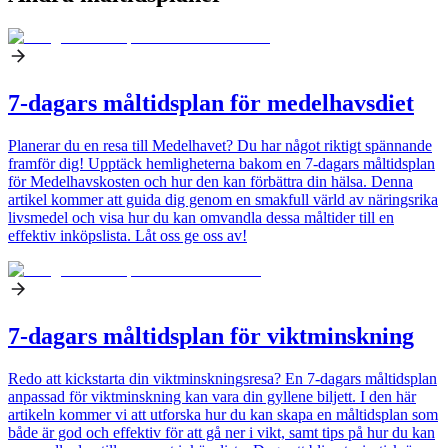
7-dagars måltidsplan för medelhavsdiet
Planerar du en resa till Medelhavet? Du har något riktigt spännande
framför dig! Upptäck hemligheterna bakom en 7-dagars måltidsplan
för Medelhavskosten och hur den kan förbättra din hälsa. Denna
artikel kommer att guida dig genom en smakfull värld av näringsrika
livsmedel och visa hur du kan omvandla dessa måltider till en
effektiv inköpslista. Låt oss ge oss av!
7-dagars måltidsplan för viktminskning
Redo att kickstarta din viktminskningsresa? En 7-dagars måltidsplan
anpassad för viktminskning kan vara din gyllene biljett. I den här
artikeln kommer vi att utforska hur du kan skapa en måltidsplan som
både är god och effektiv för att gå ner i vikt, samt tips på hur du kan