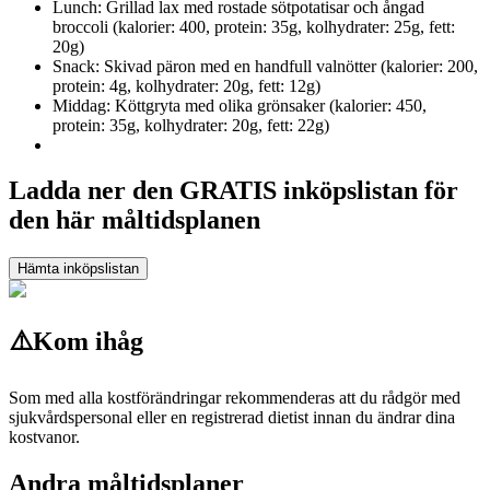
Lunch: Grillad lax med rostade sötpotatisar och ångad
broccoli (kalorier: 400, protein: 35g, kolhydrater: 25g, fett:
20g)
Snack: Skivad päron med en handfull valnötter (kalorier: 200,
protein: 4g, kolhydrater: 20g, fett: 12g)
Middag: Köttgryta med olika grönsaker (kalorier: 450,
protein: 35g, kolhydrater: 20g, fett: 22g)
Ladda ner den GRATIS inköpslistan för
den här måltidsplanen
Hämta inköpslistan
⚠️
Kom ihåg
Som med alla kostförändringar rekommenderas att du rådgör med
sjukvårdspersonal eller en registrerad dietist innan du ändrar dina
kostvanor.
Andra måltidsplaner