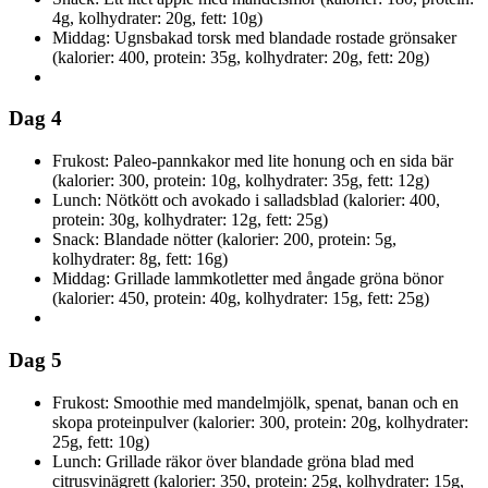
4g, kolhydrater: 20g, fett: 10g)
Middag: Ugnsbakad torsk med blandade rostade grönsaker
(kalorier: 400, protein: 35g, kolhydrater: 20g, fett: 20g)
Dag 4
Frukost: Paleo-pannkakor med lite honung och en sida bär
(kalorier: 300, protein: 10g, kolhydrater: 35g, fett: 12g)
Lunch: Nötkött och avokado i salladsblad (kalorier: 400,
protein: 30g, kolhydrater: 12g, fett: 25g)
Snack: Blandade nötter (kalorier: 200, protein: 5g,
kolhydrater: 8g, fett: 16g)
Middag: Grillade lammkotletter med ångade gröna bönor
(kalorier: 450, protein: 40g, kolhydrater: 15g, fett: 25g)
Dag 5
Frukost: Smoothie med mandelmjölk, spenat, banan och en
skopa proteinpulver (kalorier: 300, protein: 20g, kolhydrater:
25g, fett: 10g)
Lunch: Grillade räkor över blandade gröna blad med
citrusvinägrett (kalorier: 350, protein: 25g, kolhydrater: 15g,