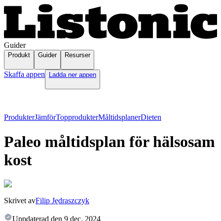
Guider
Produkt
Guider
Resurser
Skaffa appen
Ladda ner appen
Produkter
Jämför
Topprodukter
Måltidsplaner
Dieten
Paleo måltidsplan för hälsosam
kost
Skrivet av
Filip Jędraszczyk
Uppdaterad den
9 dec. 2024