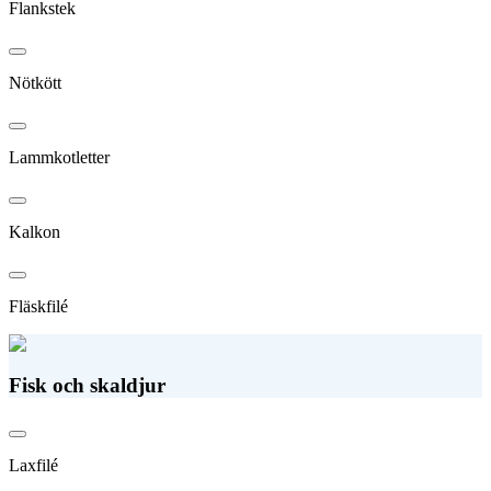
Flankstek
Nötkött
Lammkotletter
Kalkon
Fläskfilé
Fisk och skaldjur
Laxfilé