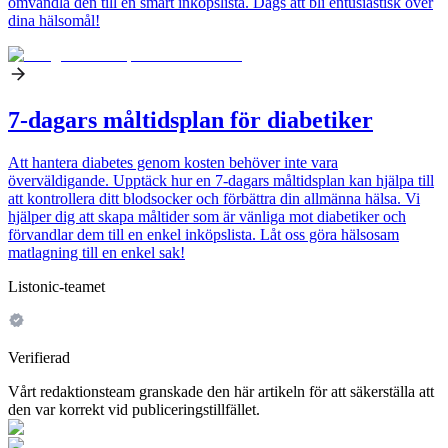
omvandla den till en smart inköpslista. Dags att bli entusiastisk över
dina hälsomål!
7-dagars måltidsplan för diabetiker
Att hantera diabetes genom kosten behöver inte vara
överväldigande. Upptäck hur en 7-dagars måltidsplan kan hjälpa till
att kontrollera ditt blodsocker och förbättra din allmänna hälsa. Vi
hjälper dig att skapa måltider som är vänliga mot diabetiker och
förvandlar dem till en enkel inköpslista. Låt oss göra hälsosam
matlagning till en enkel sak!
Listonic-teamet
Verifierad
Vårt redaktionsteam granskade den här artikeln för att säkerställa att
den var korrekt vid publiceringstillfället.