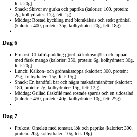
fett: 20g)
Snack: Skivor av gurka och paprika (kalorier: 100, protein:
2g, kolhydrater: 15g, fett: 1g)
Middag: Rostad kyckling med blomkålsris och stekt grönkål
(kalorier: 400, protein: 35g, kolhydrater: 20g, fett: 18g)
Dag 6
Frukost: Chiafrö-pudding gjord på kokosmjölk och toppad
med färsk mango (kalorier: 350, protein: 6g, kolhydrater: 30g,
fett: 20g)
Lunch: Kalkon- och grönsakssoppa (kalorier: 300, protein:
25g, kolhydrater: 15g, fett: 15g)
Snack: En handfull bär och några makadamianötter (kalorier:
180, protein: 2g, kolhydrater: 15g, fett: 12g)
Middag: Grillad fläskfilé med rostade sparris och en sidosalad
(kalorier: 450, protein: 40g, kolhydrater: 10g, fett: 25g)
Dag 7
Frukost: Omelett med tomater, lök och paprika (kalorier: 300,
protein: 20g, kolhydrater: 10g, fett: 18g)