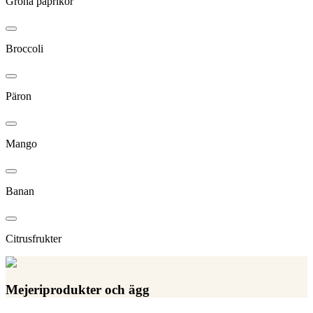
Gröna paprikor
Broccoli
Päron
Mango
Banan
Citrusfrukter
Mejeriprodukter och ägg