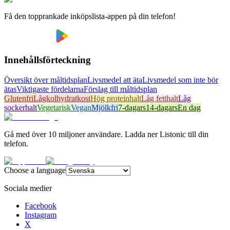
Få den topprankade inköpslista-appen på din telefon!
Innehållsförteckning
Översikt över måltidsplan
Livsmedel att äta
Livsmedel som inte bör
ätas
Viktigaste fördelarna
Förslag till måltidsplan
Glutenfri
Lågkolhydratkost
Hög proteinhalt
Låg fetthalt
Låg
sockerhalt
Vegetarisk
Vegan
Mjölkfri
7-dagars
14-dagars
En dag
Gå med över 10 miljoner användare. Ladda ner Listonic till din
telefon.
Choose a language
Sociala medier
Facebook
Instagram
X