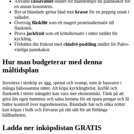
Använd
cassavamel
istället för mandelmjöl till pannkakor för
en annan konsistens.
Byt ut blandade gröna blad mot
krasse
för en pepprig smak i
sallader.
Överväg
fläskfilé
som ett magert proteinalternativ till
flankstek.
Prova
jackfruit
som ett köttalternativ i rätter istället för
kyckling.
Förbättra din frukost med
chiafrö-pudding
istället för Paleo-
vänliga pannkakor.
Hur man budgeterar med denna
måltidsplan
Investera i storköp av ägg, spenat och svamp, som är basvaror i
många hälsosamma rätter. Att köpa kycklingbröst, laxfilé och
flankstek i större mängder kan vara mer ekonomiskt. Tänk på att
göra din egen hummus och salsa hemma för att spara pengar och få
bättre kontroll över ingredienserna. Blandade bär och olika nötter
kan köpas i bulk och förvaras på rätt sätt för att förlänga
hållbarheten.
Ladda ner inköpslistan GRATIS