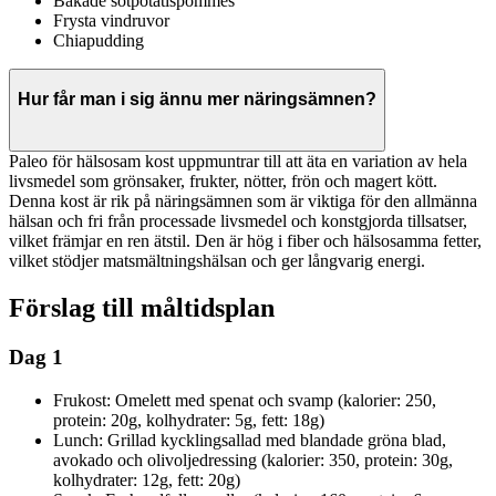
Bakade sötpotatispommes
Frysta vindruvor
Chiapudding
Hur får man i sig ännu mer näringsämnen?
Paleo för hälsosam kost uppmuntrar till att äta en variation av hela
livsmedel som grönsaker, frukter, nötter, frön och magert kött.
Denna kost är rik på näringsämnen som är viktiga för den allmänna
hälsan och fri från processade livsmedel och konstgjorda tillsatser,
vilket främjar en ren ätstil. Den är hög i fiber och hälsosamma fetter,
vilket stödjer matsmältningshälsan och ger långvarig energi.
Förslag till måltidsplan
Dag 1
Frukost: Omelett med spenat och svamp (kalorier: 250,
protein: 20g, kolhydrater: 5g, fett: 18g)
Lunch: Grillad kycklingsallad med blandade gröna blad,
avokado och olivoljedressing (kalorier: 350, protein: 30g,
kolhydrater: 12g, fett: 20g)