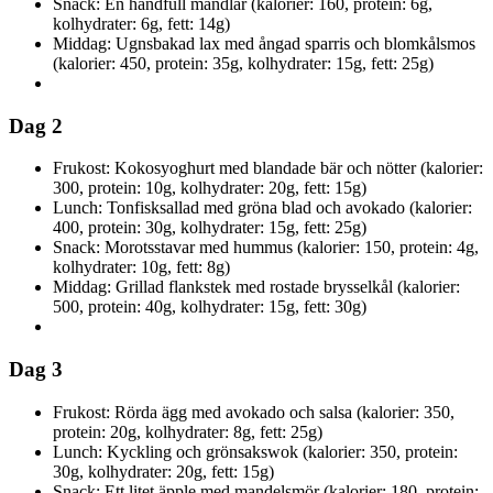
Snack: En handfull mandlar (kalorier: 160, protein: 6g,
kolhydrater: 6g, fett: 14g)
Middag: Ugnsbakad lax med ångad sparris och blomkålsmos
(kalorier: 450, protein: 35g, kolhydrater: 15g, fett: 25g)
Dag 2
Frukost: Kokosyoghurt med blandade bär och nötter (kalorier:
300, protein: 10g, kolhydrater: 20g, fett: 15g)
Lunch: Tonfisksallad med gröna blad och avokado (kalorier:
400, protein: 30g, kolhydrater: 15g, fett: 25g)
Snack: Morotsstavar med hummus (kalorier: 150, protein: 4g,
kolhydrater: 10g, fett: 8g)
Middag: Grillad flankstek med rostade brysselkål (kalorier:
500, protein: 40g, kolhydrater: 15g, fett: 30g)
Dag 3
Frukost: Rörda ägg med avokado och salsa (kalorier: 350,
protein: 20g, kolhydrater: 8g, fett: 25g)
Lunch: Kyckling och grönsakswok (kalorier: 350, protein:
30g, kolhydrater: 20g, fett: 15g)
Snack: Ett litet äpple med mandelsmör (kalorier: 180, protein: