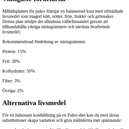
Måltidsplanen för paleo främjar en balanserad kost med oförädlade
livsmedel som magert kött, nötter, frön, frukter och grönsaker.
Denna plan stödjer det allmänna välbefinnandet genom att
tillhandahålla viktiga näringsämnen och utesluta bearbetade
livsmedel.
Rekommenderad fördelning av näringsämnen
Protein
:
15
%
Fett
:
30
%
Kolhydrater
:
50
%
Fiber
:
3
%
Övriga
:
2
%
Alternativa livsmedel
För en hälsosam kosthållning på en Paleo-diet kan du med dessa
substitutioner skapa variation och göra måltiderna mer spännande: