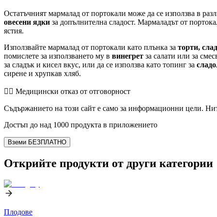
Остатъчният мармалад от портокали може да се използва в раз
овесени ядки
за допълнителна сладост. Мармаладът от портокал
ястия.
Използвайте мармалад от портокали като плънка за
торти, сла
помислете за използването му в
винегрет
за салати или за смес
за сладък и кисел вкус, или да се използва като топинг за
сладо
сирене и хрупкав хляб.
👨‍⚕️️ Медицински отказ от отговорност
Съдържанието на този сайт е само за информационни цели. Нит
Достъп до над 1000 продукта в приложението
Вземи БЕЗПЛАТНО
Открийте продукти от други категории
Плодове