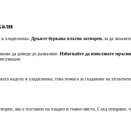
кали
а в хладилника.
Дръжте буркана плътно затворен
, за да запази
може да доведе до разваляне.
Избягвайте да използвате мръсн
онсумация.
ката надолу в хладилника; това помага за създаване на уплътнен
ворен, ако е поставен на хладно и тъмно място. След отваряне, т