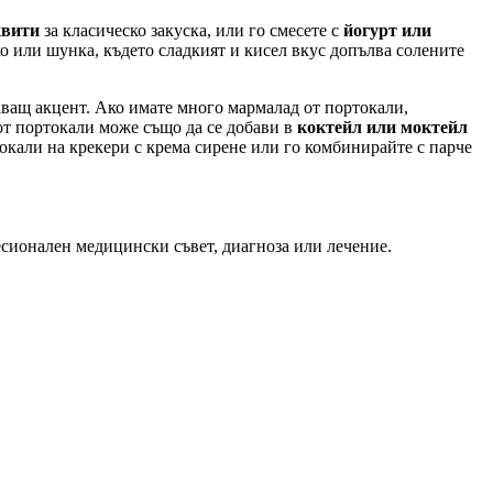
квити
за класическо закуска, или го смесете с
йогурт или
ко или шунка, където сладкият и кисел вкус допълва солените
аващ акцент. Ако имате много мармалад от портокали,
от портокали може също да се добави в
коктейл или моктейл
токали на крекери с крема сирене или го комбинирайте с парче
есионален медицински съвет, диагноза или лечение.