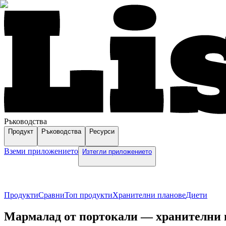
Ръководства
Продукт
Ръководства
Ресурси
Вземи приложението
Изтегли приложението
Продукти
Сравни
Топ продукти
Хранителни планове
Диети
Мармалад от портокали — хранителни ве