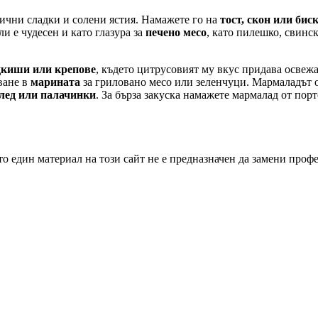
лични сладки и солени ястия. Намажете го на
тост, скон или бис
и е чудесен и като глазура за
печено месо
, като пилешко, свинс
дкиши или крепове
, където цитрусовият му вкус придава освеж
ване в
марината
за гриловано месо или зеленчуци. Мармаладът 
лед или палачинки
. За бърза закуска намажете мармалад от пор
о един материал на този сайт не е предназначен да замени проф