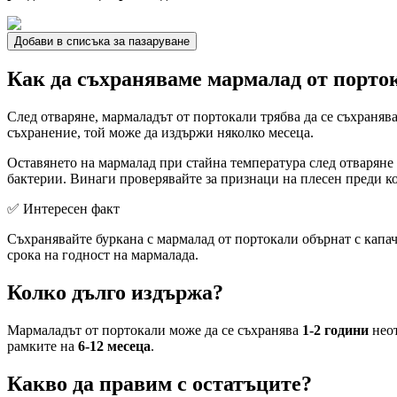
Добави в списъка за пазаруване
Как да съхраняваме мармалад от порто
След отваряне, мармаладът от портокали трябва да се съхраняв
съхранение, той може да издържи няколко месеца.
Оставянето на мармалад при стайна температура след отваряне 
бактерии. Винаги проверявайте за признаци на плесен преди к
✅ Интересен факт
Съхранявайте буркана с мармалад от портокали обърнат с капач
срока на годност на мармалада.
Колко дълго издържа?
Мармаладът от портокали може да се съхранява
1-2 години
неот
рамките на
6-12 месеца
.
Какво да правим с остатъците?