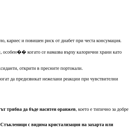
ло, кариес и повишен риск от диабет при честа консумация.
ции, особен�� когато се намазва върху калорични храни като
ксиданти, открити в пресните портокали.
 могат да предизвикат нежелани реакции при чувствителни
ът трябва да бъде наситен оранжев
, което е типично за добре
.
Стъкленици с видима кристализация на захарта или