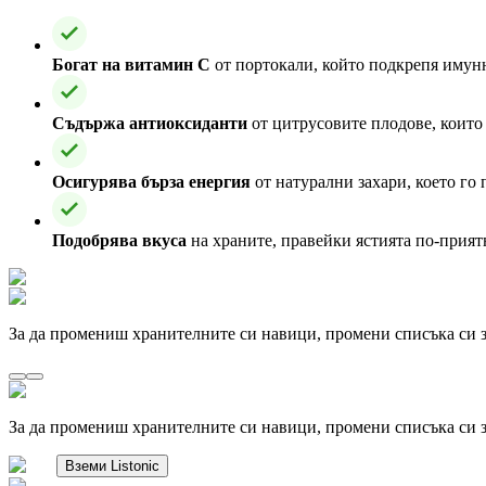
Богат на витамин C
от портокали, който подкрепя имунн
Съдържа антиоксиданти
от цитрусовите плодове, които 
Осигурява бърза енергия
от натурални захари, което го 
Подобрява вкуса
на храните, правейки ястията по-прият
За да промениш хранителните си навици, промени списъка си з
За да промениш хранителните си навици, промени списъка си з
Вземи Listonic