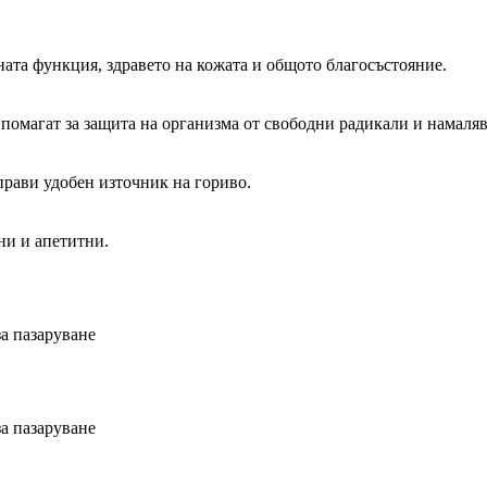
ата функция, здравето на кожата и общото благосъстояние.
помагат за защита на организма от свободни радикали и намаляв
прави удобен източник на гориво.
ни и апетитни.
а пазаруване
а пазаруване