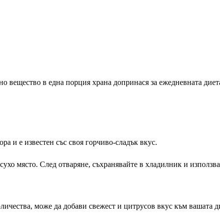
о вещество в една порция храна допринася за ежедневната диета
ра и е известен със своя горчиво-сладък вкус.
ухо място. След отваряне, съхранявайте в хладилник и използва
ичества, може да добави свежест и цитрусов вкус към вашата ди