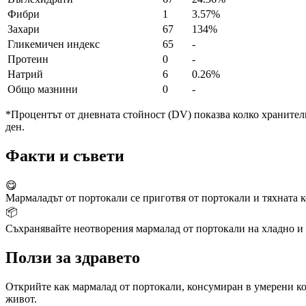
Фибри
1
3.57%
Захари
67
134%
Гликемичен индекс
65
-
Протеин
0
-
Натрий
6
0.26%
Общо мазнини
0
-
*Процентът от дневната стойност (DV) показва колко хранителн
ден.
Факти и съвети
😋
Мармаладът от портокали се приготвя от портокали и тяхната ко
📦
Съхранявайте неотворения мармалад от портокали на хладно и с
Ползи за здравето
Открийте как мармалад от портокали, консумиран в умерени кол
живот.