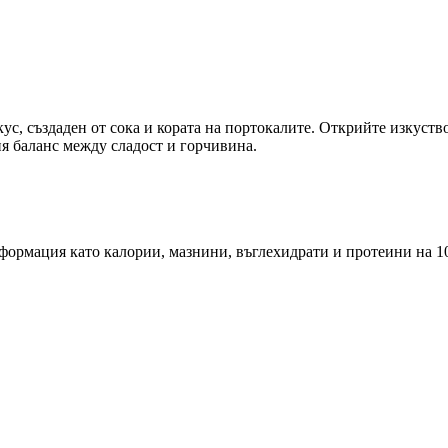
ус, създаден от сока и кората на портокалите. Открийте изкуств
ия баланс между сладост и горчивина.
ормация като калории, мазнини, въглехидрати и протеини на 10