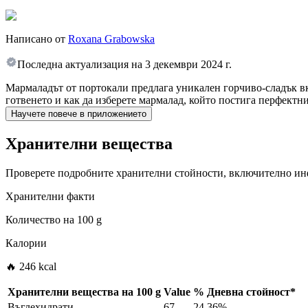
Написано от
Roxana Grabowska
Последна актуализация на
3 декември 2024 г.
Мармаладът от портокали предлага уникален горчиво-сладък вк
готвенето и как да изберете мармалад, който постига перфектн
Научете повече в приложението
Хранителни вещества
Проверете подробните хранителни стойности, включително инф
Хранителни факти
Количество на
100 g
Калории
🔥 246 kcal
Хранителни вещества на
100 g
Value
%
Дневна стойност
*
Въглехидрати
67
24.36%