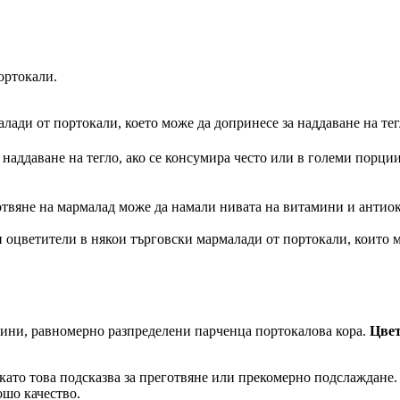
ортокали.
лади от портокали, което може да допринесе за наддаване на тег
о наддаване на тегло, ако се консумира често или в големи пор
готвяне на мармалад може да намали нивата на витамини и антио
ли оцветители в някои търговски мармалади от портокали, които
фини, равномерно разпределени парченца портокалова кора.
Цвет
 като това подсказва за преготвяне или прекомерно подслаждане
лошо качество.