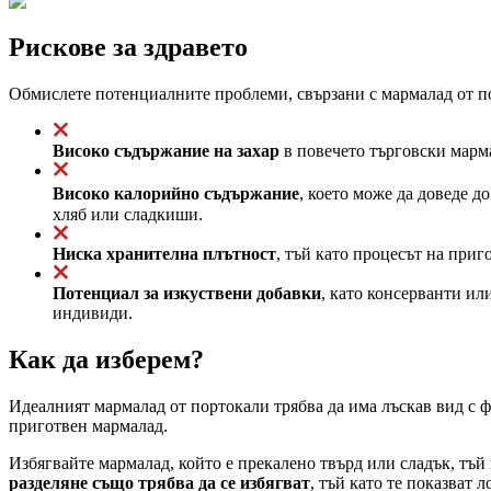
Рискове за здравето
Обмислете потенциалните проблеми, свързани с мармалад от п
Високо съдържание на захар
в повечето търговски марма
Високо калорийно съдържание
, което може да доведе д
хляб или сладкиши.
Ниска хранителна плътност
, тъй като процесът на при
Потенциал за изкуствени добавки
, като консерванти и
индивиди.
Как да изберем?
Идеалният мармалад от портокали трябва да има лъскав вид с 
приготвен мармалад.
Избягвайте мармалад, който е прекалено твърд или сладък, тъй
разделяне също трябва да се избягват
, тъй като те показват 