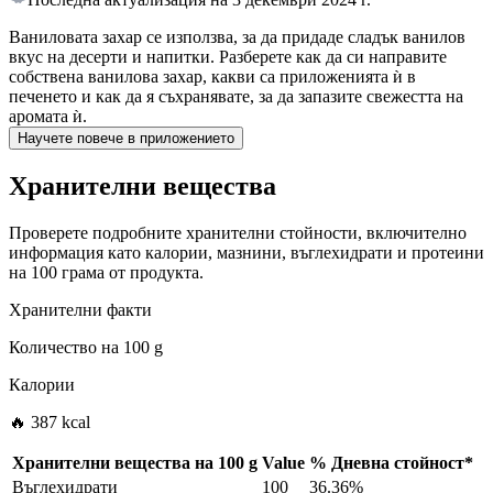
Ваниловата захар се използва, за да придаде сладък ванилов
вкус на десерти и напитки. Разберете как да си направите
собствена ванилова захар, какви са приложенията ѝ в
печенето и как да я съхранявате, за да запазите свежестта на
аромата ѝ.
Научете повече в приложението
Хранителни вещества
Проверете подробните хранителни стойности, включително
информация като калории, мазнини, въглехидрати и протеини
на 100 грама от продукта.
Хранителни факти
Количество на
100 g
Калории
🔥 387 kcal
Хранителни вещества на
100 g
Value
%
Дневна стойност
*
Въглехидрати
100
36.36%