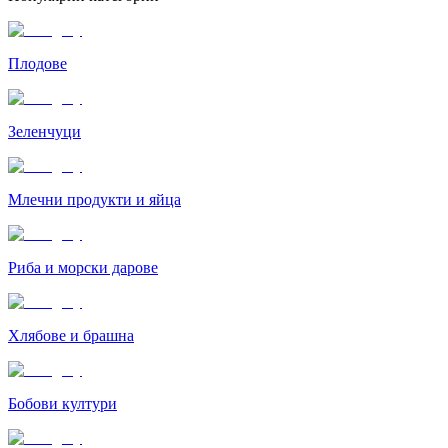
Плодове
Зеленчуци
Млечни продукти и яйца
Риба и морски дарове
Хлябове и брашна
Бобови култури