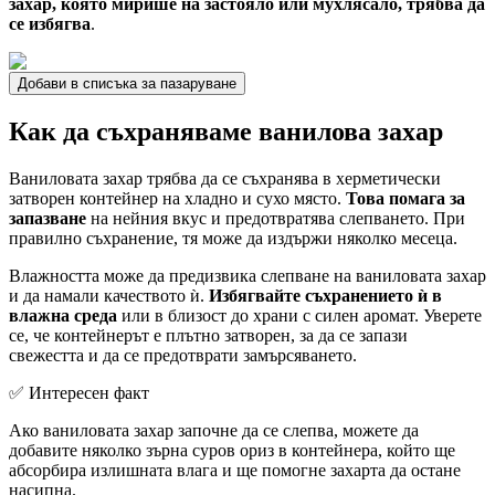
захар, която мирише на застояло или мухлясало, трябва да
се избягва
.
Добави в списъка за пазаруване
Как да съхраняваме ванилова захар
Ваниловата захар трябва да се съхранява в херметически
затворен контейнер на хладно и сухо място.
Това помага за
запазване
на нейния вкус и предотвратява слепването. При
правилно съхранение, тя може да издържи няколко месеца.
Влажността може да предизвика слепване на ваниловата захар
и да намали качеството ѝ.
Избягвайте съхранението ѝ в
влажна среда
или в близост до храни с силен аромат. Уверете
се, че контейнерът е плътно затворен, за да се запази
свежестта и да се предотврати замърсяването.
✅ Интересен факт
Ако ваниловата захар започне да се слепва, можете да
добавите няколко зърна суров ориз в контейнера, който ще
абсорбира излишната влага и ще помогне захарта да остане
насипна.