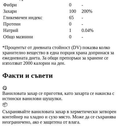
Фибри
0
-
Захари
100
200%
Гликемичен индекс
65
-
Протеин
0
-
Натрий
1
0.04%
Общо мазнини
0
-
*Процентът от дневната стойност (DV) показва колко
хранително вещество в една порция храна допринася за
ежедневната диета. За общи препоръки за хранене се
използват 2000 калории на ден.
Факти и съвети
😋
Ваниловата захар се приготвя, като захарта се накисва с
истински ванилови шушулки.
📦
Съхранявайте ваниловата захар в херметически затворен
контейнер на хладно и сухо място. Може да се съхранява
неограничено, ако е защитена от влага.