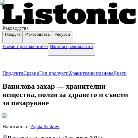
Ръководства
Продукт
Ръководства
Ресурси
Вземи приложението
Изтегли приложението
Продукти
Сравни
Топ продукти
Хранителни планове
Диети
Ванилова захар — хранителни
вещества, ползи за здравето и съвети
за пазаруване
Написано от
Agata Pankow
Последна актуализация на
3 декември 2024 г.