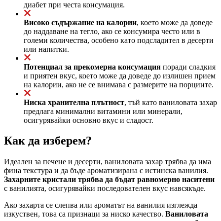
диабет при честа консумация.
Високо съдържание на калории
, което може да доведе
до наддаване на тегло, ако се консумира често или в
големи количества, особено като подсладител в десерти
или напитки.
Потенциал за прекомерна консумация
поради сладкия
и приятен вкус, което може да доведе до излишен прием
на калории, ако не се внимава с размерите на порциите.
Ниска хранителна плътност
, тъй като ваниловата захар
предлага минимални витамини или минерали,
осигурявайки основно вкус и сладост.
Как да изберем?
Идеален за печене и десерти, ваниловата захар трябва да има
фина текстура и да бъде ароматизирана с истинска ванилия.
Захарните кристали трябва да бъдат равномерно наситени
с ванилията, осигурявайки последователен вкус навсякъде.
Ако захарта се слепва или ароматът на ванилия изглежда
изкуствен, това са признаци за ниско качество.
Ваниловата