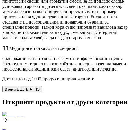
приготвени свещи или ароматни смеси, за да придаде сладък,
успокояващ аромат в дома ви. Освен това, ваниловата захар
може да се използва в творчески проекти, като например
приготвяне на ядливи декорации за торти и бисквити или
създаване на персонализирани подаръчни буркани за
специални поводи. Някои хора също използват ванилова захар
в домашни освежители за въздух, смесвайки я с етерични
масла и сода за хляб, за да създадат ароматен саше.
👨‍⚕️️ Медицински отказ от отговорност
Съдържанието на този сайт е само за информационни цели.
Нито един материал на този сайт не е предназначен да замени
професионален медицински съвет, диагноза или лечение.
Достъп до над 1000 продукта в приложението
Вземи БЕЗПЛАТНО
Открийте продукти от други категории