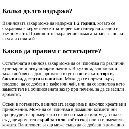
Колко дълго издържа?
Ваниловата захар може да издържи
1-2 години
, когато се
съхранява в херметически затворен контейнер на хладно и
тъмно място. Правилното съхранение помага за запазване на
вкуса и силата ѝ.
Какво да правим с остатъците?
Остатъчната ванилова захар може да се използва по различни
кулинарни и некулинарни начини. В кухнята, ваниловата
захар добавя сладък, ароматен вкус на ястия като
торти,
бисквити, десерти и напитки
. Може да се поръси върху
плодове, да се добави в кафе или чай, или да се използва като
заместител на обикновената захар при печене, за да се засили
ароматът.
Освен в готвенето, ваниловата захар има и няколко креативни
приложения. Може да се използва в домашни козметични
процедури, например като се смеси с масло или мед, за да се
създаде ароматен
скраб за тяло
, който ексфолира и омекотява
кожата. Ваниловата захар може също да се добави в домашно