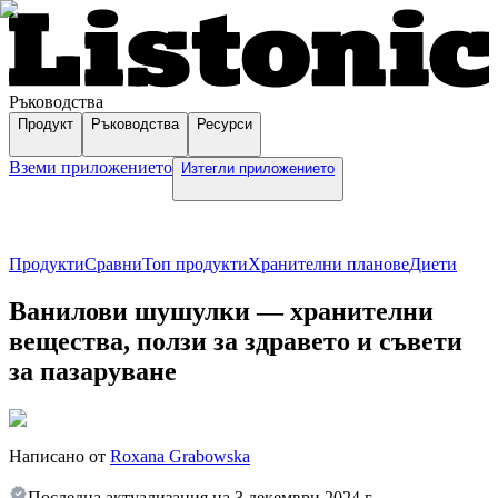
Ръководства
Продукт
Ръководства
Ресурси
Вземи приложението
Изтегли приложението
Продукти
Сравни
Топ продукти
Хранителни планове
Диети
Ванилови шушулки — хранителни
вещества, ползи за здравето и съвети
за пазаруване
Написано от
Roxana Grabowska
Последна актуализация на
3 декември 2024 г.