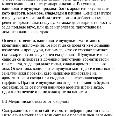
много кулинарни и некулинарни начини. В кухнята,
ваниловите шушулки придават богат, ароматен вкус на ястия
като
десерти, кремове, сладоледи и печива
. Семената вътре
в шушулката могат да бъдат изстъргани и добавени към
рецепти, докато самата шушулка може да се вари в течности,
за да придаде вкус, или да се използва за приготвяне на
домашен ванилов екстракт.
Освен в готвенето, ваниловите шушулки имат и много
креативни приложения. Те могат да се добавят към домашни
козметични процедури, например, като се смесват семената
със захар или сол за луксозен ексфолиант. Шушулките могат
също да се използват в домашно приготвени ароматизатори
или сашета, за да придадат топъл, сладък аромат на вашия
дом. Освен това, ваниловите шушулки могат да се използват в
занаятчийски проекти, като например приготвяне на
ароматизирани свещи или създаване на персонализирани
парфюми. Празните шушулки могат да се поставят в буркан
със захар, за да се получи ванилово ароматизирана захар,
идеална за печене или подслаждане на напитки.
👨‍⚕️️ Медицински отказ от отговорност
Съдържанието на този сайт е само за информационни цели.
Нито един материал на този сайт не е предназначен да замени