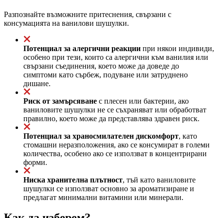
Разпознайте възможните притеснения, свързани с
консумацията на ванилови шушулки.
Потенциал за алергични реакции
при някои индивиди,
особено при тези, които са алергични към ванилия или
свързани съединения, което може да доведе до
симптоми като сърбеж, подуване или затруднено
дишане.
Риск от замърсяване
с плесен или бактерии, ако
ваниловите шушулки не се съхраняват или обработват
правилно, което може да представлява здравен риск.
Потенциал за храносмилателен дискомфорт
, като
стомашни неразположения, ако се консумират в големи
количества, особено ако се използват в концентрирани
форми.
Ниска хранителна плътност
, тъй като ваниловите
шушулки се използват основно за ароматизиране и
предлагат минимални витамини или минерали.
Как да изберем?