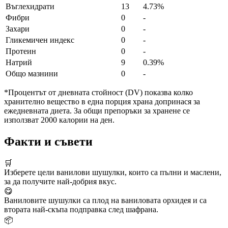
Въглехидрати
13
4.73%
Фибри
0
-
Захари
0
-
Гликемичен индекс
0
-
Протеин
0
-
Натрий
9
0.39%
Общо мазнини
0
-
*Процентът от дневната стойност (DV) показва колко
хранително вещество в една порция храна допринася за
ежедневната диета. За общи препоръки за хранене се
използват 2000 калории на ден.
Факти и съвети
🛒
Изберете цели ванилови шушулки, които са пълни и маслени,
за да получите най-добрия вкус.
😋
Ваниловите шушулки са плод на ваниловата орхидея и са
втората най-скъпа подправка след шафрана.
📦