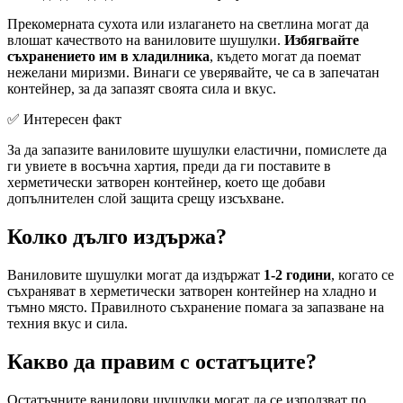
Прекомерната сухота или излагането на светлина могат да
влошат качеството на ваниловите шушулки.
Избягвайте
съхранението им в хладилника
, където могат да поемат
нежелани миризми. Винаги се уверявайте, че са в запечатан
контейнер, за да запазят своята сила и вкус.
✅ Интересен факт
За да запазите ваниловите шушулки еластични, помислете да
ги увиете в восъчна хартия, преди да ги поставите в
херметически затворен контейнер, което ще добави
допълнителен слой защита срещу изсъхване.
Колко дълго издържа?
Ваниловите шушулки могат да издържат
1-2 години
, когато се
съхраняват в херметически затворен контейнер на хладно и
тъмно място. Правилното съхранение помага за запазване на
техния вкус и сила.
Какво да правим с остатъците?
Остатъчните ванилови шушулки могат да се използват по