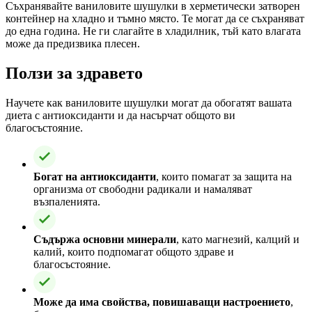
Съхранявайте ваниловите шушулки в херметически затворен
контейнер на хладно и тъмно място. Те могат да се съхраняват
до една година. Не ги слагайте в хладилник, тъй като влагата
може да предизвика плесен.
Ползи за здравето
Научете как ваниловите шушулки могат да обогатят вашата
диета с антиоксиданти и да насърчат общото ви
благосъстояние.
Богат на антиоксиданти
, които помагат за защита на
организма от свободни радикали и намаляват
възпаленията.
Съдържа основни минерали
, като магнезий, калций и
калий, които подпомагат общото здраве и
благосъстояние.
Може да има свойства, повишаващи настроението
,