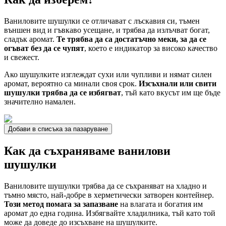
Ваниловите шушулки се отличават с лъскавия си, тъмен
външен вид и гъвкаво усещане, и трябва да излъчват богат,
сладък аромат.
Те трябва да са достатъчно меки, за да се
огъват без да се чупят
, което е индикатор за високо качество
и свежест.
Ако шушулките изглеждат сухи или чупливи и нямат силен
аромат, вероятно са минали своя срок.
Изсъхнали или свити
шушулки трябва да се избягват
, тъй като вкусът им ще бъде
значително намален.
Добави в списъка за пазаруване
Как да съхраняваме ванилови
шушулки
Ваниловите шушулки трябва да се съхраняват на хладно и
тъмно място, най-добре в херметически затворен контейнер.
Този метод помага за запазване
на влагата и богатия им
аромат до една година. Избягвайте хладилника, тъй като той
може да доведе до изсъхване на шушулките.